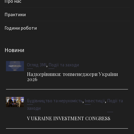
Про нас
Практики
Години роботи
Новини
,
Огляд ЗМІ
Події та заходи
Надкерівники: топменеджери України
2026
,
,
Будівництво та нерухомість
Інвестиції
Події та
заходи
V UKRAINE INVESTMENT CONGRESS