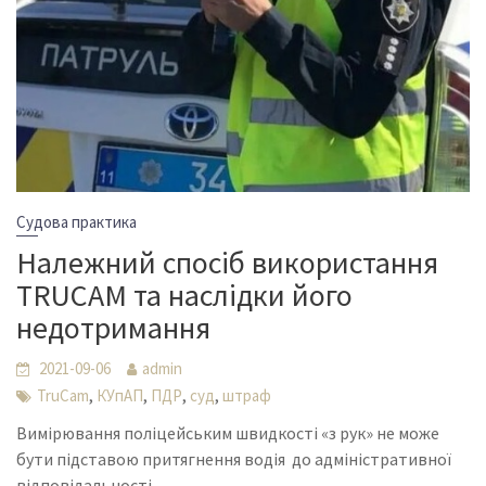
Судова практика
Належний спосіб використання
TRUCAM та наслідки його
недотримання
2021-09-06
admin
,
,
,
,
TruCam
КУпАП
ПДР
суд
штраф
Вимірювання поліцейським швидкості «з рук» не може
бути підставою притягнення водія до адміністративної
відповідальності