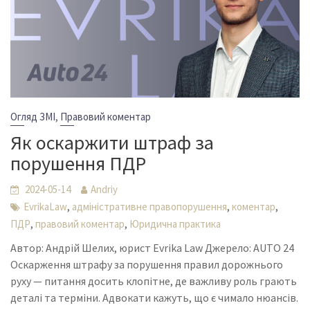
,
Огляд ЗМІ
Правовий коментар
Як оскаржити штраф за
порушення ПДР
2024-05-14
Andriy
,
,
,
EvrikaLaw
адміністративне правопорушення
коментар
,
,
ПДР
правовий коментар
Юридична практика
Автор: Андрій Шелих, юрист Evrika Law Джерело: AUTO 24
Оскарження штрафу за порушення правил дорожнього
руху — питання досить клопітне, де важливу роль грають
деталі та терміни. Адвокати кажуть, що є чимало нюансів.