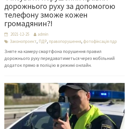
дорожнього руху за допомогою
телефону зможе кожен
громадянин?!
2021-12-25
admin
,
,
,
Законопроект
ПДР
правопорушення
фотофіксація пдр
Зняте на камеру смартфона порушення правил
дорожнього руху передаватиметься через мобільний
додаток прямо в поліцію в режимі онлайн.