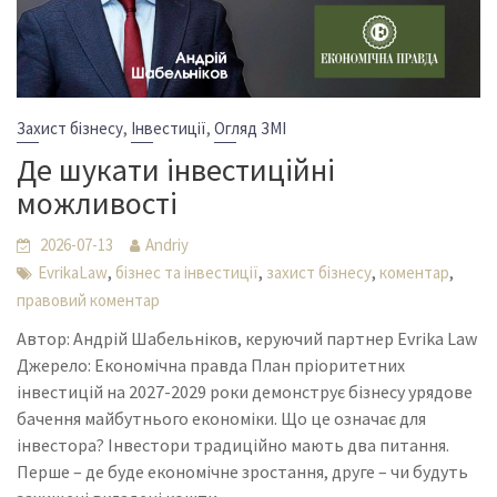
,
,
Захист бізнесу
Інвестиції
Огляд ЗМІ
Де шукати інвестиційні
можливості
2026-07-13
Andriy
,
,
,
,
EvrikaLaw
бізнес та інвестиції
захист бізнесу
коментар
правовий коментар
Автор: Андрій Шабельніков, керуючий партнер Evrika Law
Джерело: Економічна правда План пріоритетних
інвестицій на 2027-2029 роки демонструє бізнесу урядове
бачення майбутнього економіки. Що це означає для
інвестора? Інвестори традиційно мають два питання.
Перше – де буде економічне зростання, друге – чи будуть