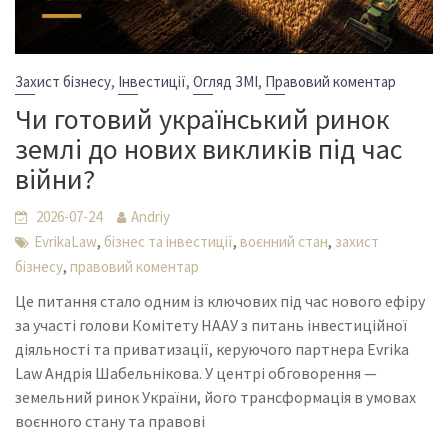
,
,
,
Захист бізнесу
Інвестиції
Огляд ЗМІ
Правовий коментар
Чи готовий український ринок
землі до нових викликів під час
війни?
2026-07-24
Andriy
,
,
,
EvrikaLaw
бізнес та інвестиції
воєнний стан
захист
,
бізнесу
правовий коментар
Це питання стало одним із ключових під час нового ефіру
за участі голови Комітету НААУ з питань інвестиційної
діяльності та приватизації, керуючого партнера Evrika
Law Андрія Шабельнікова. У центрі обговорення —
земельний ринок України, його трансформація в умовах
воєнного стану та правові