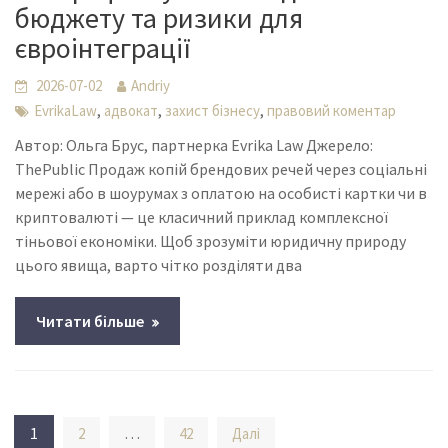
бюджету та ризики для
євроінтеграції
2026-07-02
Andriy
,
,
,
EvrikaLaw
адвокат
захист бізнесу
правовий коментар
Автор: Ольга Брус, партнерка Evrika Law Джерело:
ThePublic Продаж копій брендових речей через соціальні
мережі або в шоурумах з оплатою на особисті картки чи в
криптовалюті — це класичний приклад комплексної
тіньової економіки. Щоб зрозуміти юридичну природу
цього явища, варто чітко розділяти два
Читати більше
Пагінація
1
…
2
42
Далі