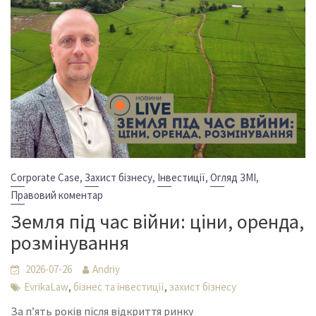
,
,
,
,
Corporate Case
Захист бізнесу
Інвестиції
Огляд ЗМІ
Правовий коментар
Земля під час війни: ціни, оренда,
розмінування
2026-07-26
Andriy
,
,
EvrikaLaw
бізнес та інвестиції
захист бізнесу
За п’ять років після відкриття ринку