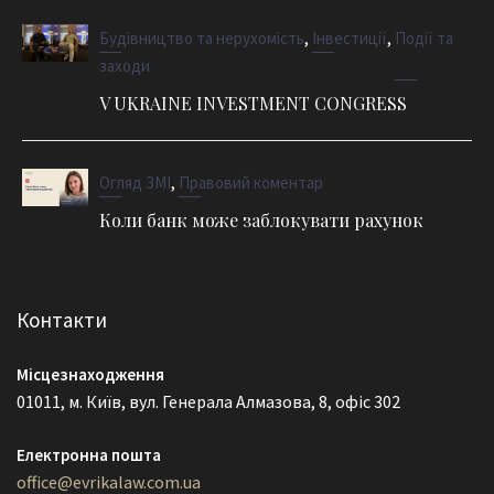
,
,
Будівництво та нерухомість
Інвестиції
Події та
заходи
V UKRAINE INVESTMENT CONGRESS
,
Огляд ЗМІ
Правовий коментар
Коли банк може заблокувати рахунок
Контакти
Місцезнаходження
01011, м. Київ, вул. Генерала Алмазова, 8, офіс 302
Електронна пошта
office@evrikalaw.com.ua