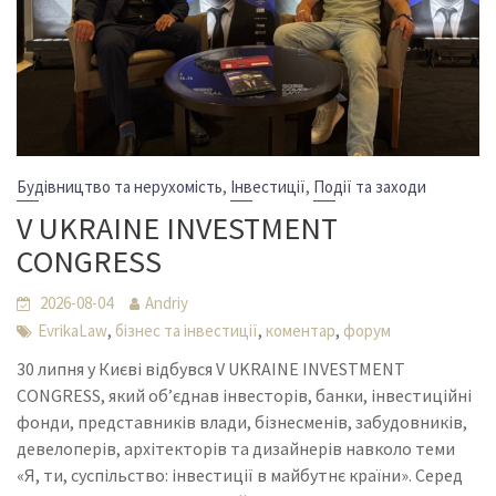
,
,
Будівництво та нерухомість
Інвестиції
Події та заходи
V UKRAINE INVESTMENT
CONGRESS
2026-08-04
Andriy
,
,
,
EvrikaLaw
бізнес та інвестиції
коментар
форум
30 липня у Києві відбувся V UKRAINE INVESTMENT
CONGRESS, який об’єднав інвесторів, банки, інвестиційні
фонди, представників влади, бізнесменів, забудовників,
девелоперів, архітекторів та дизайнерів навколо теми
«Я, ти, суспільство: інвестиції в майбутнє країни». Серед