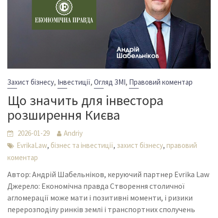
,
,
,
Захист бізнесу
Інвестиції
Огляд ЗМІ
Правовий коментар
Що значить для інвестора
розширення Києва
2026-01-29
Andriy
,
,
,
EvrikaLaw
бізнес та інвестиції
захист бізнесу
правовий
коментар
Автор: Андрій Шабельніков, керуючий партнер Evrika Law
Джерело: Економічна правда Створення столичної
агломерації може мати і позитивні моменти, і ризики
перерозподілу ринків землі і транспортних сполучень