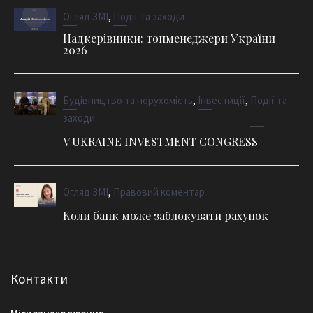
,
Огляд ЗМІ
Події та заходи
Надкерівники: топменеджери України
2026
,
,
Будівництво та нерухомість
Інвестиції
Події та
заходи
V UKRAINE INVESTMENT CONGRESS
,
Огляд ЗМІ
Правовий коментар
Коли банк може заблокувати рахунок
Контакти