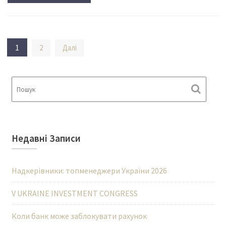
Пагінація
1
2
Далі
записів
Недавні Записи
Надкерівники: топменеджери України 2026
V UKRAINE INVESTMENT CONGRESS
Коли банк може заблокувати рахунок