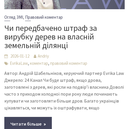
,
Огляд ЗМІ
Правовий коментар
Чи передбачено штраф за
вирубку дерев на власній
земельній ділянці
2026-01-12
Andriy
,
,
EvrikaLaw
коментар
правовий коментар
Автор: Андрій Шабельніков, керуючий партнер Evrika Law
Джерело: 24 Канал Чи буде штраф, якщо дрова,
заготовлені з дерев, які росли на подвір’ї власника Доволі
часто з приходом холодної пори року люди починають
купувати чи заготовляти більше дров. Багато українців
цікавляться, чи можуть їх оштрафувати, якщо
Читати більше