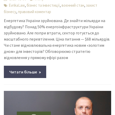
,
,
,
EvrikaLaw
бізнес та інвестиції
воєнний стан
захист
,
бізнесу
правовий коментар
Енергетика України зруйнована. Де знайти мільярди на
відбудову? Понад 50% енергоінфраструктури України
зруйновано. Але попри втрати, сектор готується до
масштабного перевтілення. Ціна питання — $68 мільярдів.
Чи стане відновлювальна енергетика новим «золотим
дном» для інвесторів? Обговорюємо стратегію
відновлення у прямому ефірі разом
Читати більше