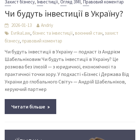
,
,
,
Захист бізнесу
Інвестиції
Огляд ЗМІ
Правовий коментар
Чи будуть інвестиції в Україну?
2026-01-13
Andriy
,
,
,
EvrikaLaw
бізнес та інвестиції
воєнний стан
захист
,
бізнесу
правовий коментар
Чи будуть інвестиції в Україну — подкаст із Андрієм
Шабельніковим Чи будуть інвестиції в Україну? Це
розмова без ілюзій — з юридичної, економічної та
практичної точки зору. У подкасті «Бізнес і Держава Від
України до глобального Світу» — Андрій Шабельніков,
керуючий партнер
Читати більше