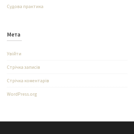
Судова практика
Мета
Увійти
Стрічка записів
Стрічка коментарів
WordPress.org