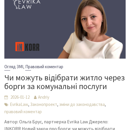
,
Огляд ЗМІ
Правовий коментар
Чи можуть відібрати житло через
борги за комунальні послуги
2026-01-12
Andriy
,
,
,
EvrikaLaw
Законопроект
зміни до законодавства
правовий коментар
Автор: Ольга Брус, партнерка Evrika Law Джерело:
INKORR Новий закон про борги: чи можуть відібрати