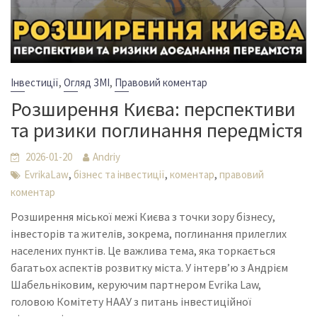
,
,
Інвестиції
Огляд ЗМІ
Правовий коментар
Розширення Києва: перспективи
та ризики поглинання передмістя
2026-01-20
Andriy
,
,
,
EvrikaLaw
бізнес та інвестиції
коментар
правовий
коментар
Розширення міської межі Києва з точки зору бізнесу,
інвесторів та жителів, зокрема, поглинання прилеглих
населених пунктів. Це важлива тема, яка торкається
багатьох аспектів розвитку міста. У інтерв’ю з Андрієм
Шабельніковим, керуючим партнером Evrika Law,
головою Комітету НААУ з питань інвестиційної