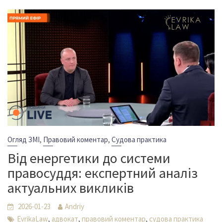
,
,
Огляд ЗМІ
Правовий коментар
Судова практика
Від енергетики до системи
правосуддя: експертний аналіз
актуальних викликів
2026-01-23
Andriy
,
,
,
EvrikaLaw
адвокат
правовий коментар
судова практика