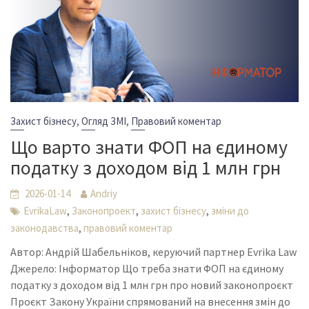
,
,
Захист бізнесу
Огляд ЗМІ
Правовий коментар
Що варто знати ФОП на єдиному
податку з доходом від 1 млн грн
2026-01-14
Andriy
,
,
,
EvrikaLaw
Законопроект
захист бізнесу
зміни до
,
законодавства
правовий коментар
Автор: Андрій Шабельніков, керуючий партнер Evrika Law
Джерело: Інформатор Що треба знати ФОП на єдиному
податку з доходом від 1 млн грн про новий законопроєкт
Проєкт Закону України спрямований на внесення змін до