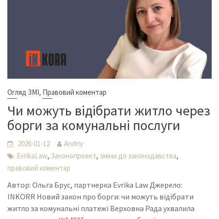
,
Огляд ЗМІ
Правовий коментар
Чи можуть відібрати житло через
борги за комунальні послуги
2026-01-12
Andriy
,
,
,
EvrikaLaw
Законопроект
зміни до законодавства
правовий коментар
Автор: Ольга Брус, партнерка Evrika Law Джерело:
INKORR Новий закон про борги: чи можуть відібрати
житло за комунальні платежі Верховна Рада ухвалила