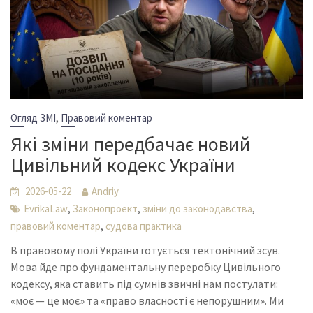
,
Огляд ЗМІ
Правовий коментар
Які зміни передбачає новий
Цивільний кодекс України
2026-05-22
Andriy
,
,
,
EvrikaLaw
Законопроект
зміни до законодавства
,
правовий коментар
судова практика
В правовому полі України готується тектонічний зсув.
Мова йде про фундаментальну переробку Цивільного
кодексу, яка ставить під сумнів звичні нам постулати:
«моє — це моє» та «право власності є непорушним». Ми