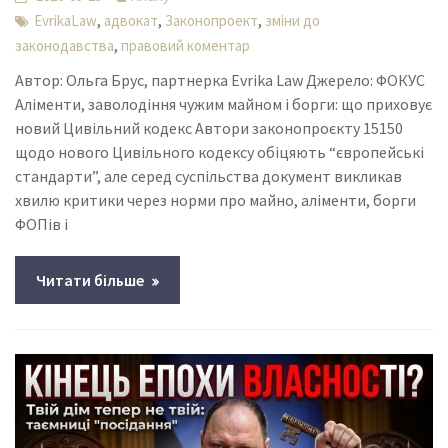
,
,
,
EvrikaLaw
адвокат
Законопроект
зміни до
,
законодавства
правовий коментар
Автор: Ольга Брус, партнерка Evrika Law Джерело: ФОКУС
Аліменти, заволодіння чужим майном і борги: що приховує
новий Цивільний кодекс Автори законопроєкту 15150
щодо нового Цивільного кодексу обіцяють “європейські
стандарти”, але серед суспільства документ викликав
хвилю критики через норми про майно, аліменти, борги
ФОПів і
Читати більше