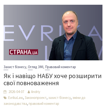
,
,
Захист бізнесу
Огляд ЗМІ
Правовий коментар
Як і навіщо НАБУ хоче розширити
свої повноваження
2026-04-07
Andriy
,
,
,
EvrikaLaw
Законопроект
захист бізнесу
зміни до
,
законодавства
правовий коментар