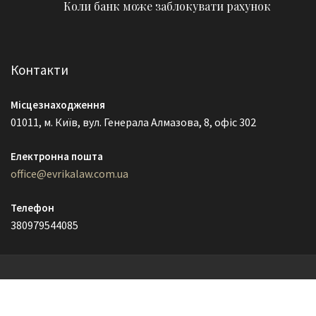
Коли банк може заблокувати рахунок
Контакти
Місцезнаходження
01011, м. Київ, вул. Генерала Алмазова, 8, офіс 302
Електронна пошта
office@evrikalaw.com.ua
Телефон
380979544085
© EvrikaLaw 2021
Lawyer Zone by
Acme Themes