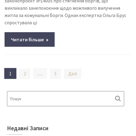
законопроєкт №14005 про стягнення боргів, що
викликало занепокоєння щодо можливого вилучення
житла за комунальні борги. Однак експертка Ольга Брус
спростувала ці
Читати більше
Пагінація
1
…
2
5
Далі
записів
Недавні Записи