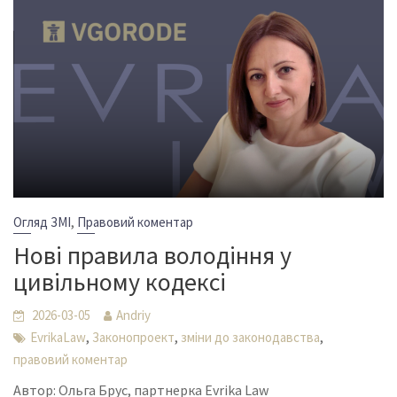
,
Огляд ЗМІ
Правовий коментар
Нові правила володіння у
цивільному кодексі
2026-03-05
Andriy
,
,
,
EvrikaLaw
Законопроект
зміни до законодавства
правовий коментар
Автор: Ольга Брус, партнерка Evrika Law