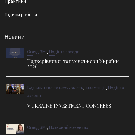
Практики
Години роботи
Новини
,
Огляд ЗМІ
Події та заходи
Надкерівники: топменеджери України
2026
,
,
Будівництво та нерухомість
Інвестиції
Події та
заходи
V UKRAINE INVESTMENT CONGRESS
,
Огляд ЗМІ
Правовий коментар