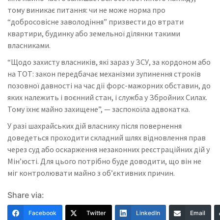
тому виникає питання: чи не може норма про
“добросовісне заволодіння” призвести до втрати
квартири, будинку або земельної ділянки такими
власниками.
“Щодо захисту власників, які зараз у ЗСУ, за кордоном або
на ТОТ: закон передбачає механізми зупинення строків
позовної давності на час дії форс-мажорних обставин, до
яких належить і воєнний стан, і служба у Збройних Силах.
Тому їхнє майно захищене”, — заспокоїла адвокатка.
У разі шахрайських дій власнику після повернення
доведеться проходити складний шлях відновлення прав
через суд або оскарження незаконних реєстраційних дій у
Мін’юсті. Для цього потрібно буде доводити, що він не
міг контролювати майно з об’єктивних причин.
Share via:
Facebook
Twitter
LinkedIn
Email