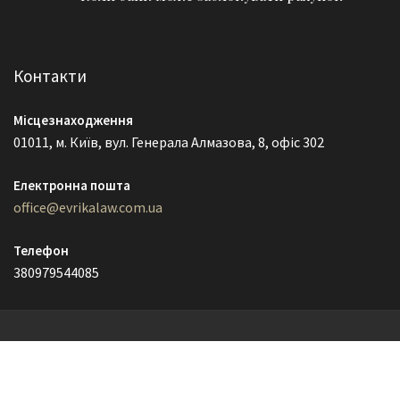
Контакти
Місцезнаходження
01011, м. Київ, вул. Генерала Алмазова, 8, офіс 302
Електронна пошта
office@evrikalaw.com.ua
Телефон
380979544085
© EvrikaLaw 2021
Lawyer Zone by
Acme Themes