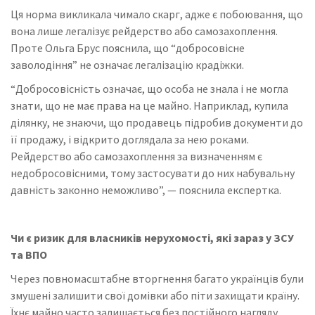
Ця норма викликала чимало скарг, адже є побоювання, що
вона лише легалізує рейдерство або самозахоплення.
Проте Ольга Брус пояснила, що “добросовісне
заволодіння” не означає легалізацію крадіжки.
“Добросовісність означає, що особа не знала і не могла
знати, що не має права на це майно. Наприклад, купила
ділянку, не знаючи, що продавець підробив документи до
її продажу, і відкрито доглядала за нею роками.
Рейдерство або самозахоплення за визначенням є
недобросовісними, тому застосувати до них набувальну
давність законно неможливо”, — пояснила експертка.
Чи є ризик для власників нерухомості, які зараз у ЗСУ
та ВПО
Через повномасштабне вторгнення багато українців були
змушені залишити свої домівки або піти захищати країну.
Їхнє майно часто залишається без постійного нагляду,