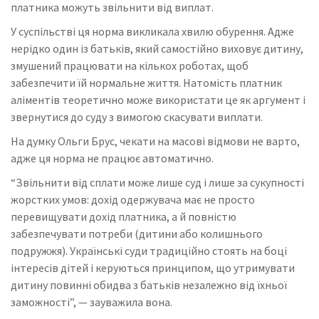
платника можуть звільнити від виплат.
У суспільстві ця норма викликала хвилю обурення. Адже
нерідко один із батьків, який самостійно виховує дитину,
змушений працювати на кількох роботах, щоб
забезпечити їй нормальне життя. Натомість платник
аліментів теоретично може використати це як аргумент і
звернутися до суду з вимогою скасувати виплати.
На думку Ольги Брус, чекати на масові відмови не варто,
адже ця норма не працює автоматично.
“Звільнити від сплати може лише суд і лише за сукупності
жорстких умов: дохід одержувача має не просто
перевищувати дохід платника, а й повністю
забезпечувати потреби (дитини або колишнього
подружжя). Українські суди традиційно стоять на боці
інтересів дітей і керуються принципом, що утримувати
дитину повинні обидва з батьків незалежно від їхньої
заможності”, — зауважила вона.