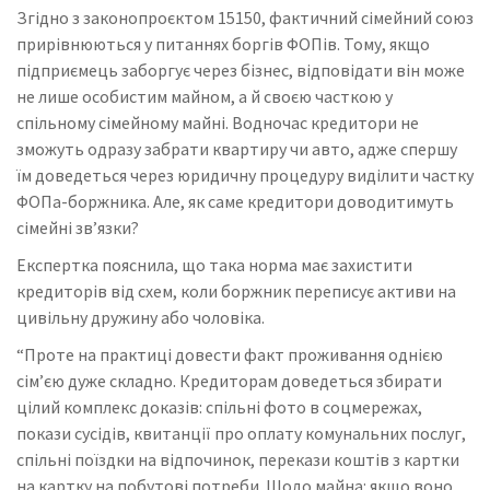
Згідно з законопроєктом 15150, фактичний сімейний союз
прирівнюються у питаннях боргів ФОПів. Тому, якщо
підприємець заборгує через бізнес, відповідати він може
не лише особистим майном, а й своєю часткою у
спільному сімейному майні. Водночас кредитори не
зможуть одразу забрати квартиру чи авто, адже спершу
їм доведеться через юридичну процедуру виділити частку
ФОПа-боржника. Але, як саме кредитори доводитимуть
сімейні зв’язки?
Експертка пояснила, що така норма має захистити
кредиторів від схем, коли боржник переписує активи на
цивільну дружину або чоловіка.
“Проте на практиці довести факт проживання однією
сім’єю дуже складно. Кредиторам доведеться збирати
цілий комплекс доказів: спільні фото в соцмережах,
покази сусідів, квитанції про оплату комунальних послуг,
спільні поїздки на відпочинок, перекази коштів з картки
на картку на побутові потреби. Щодо майна: якщо воно