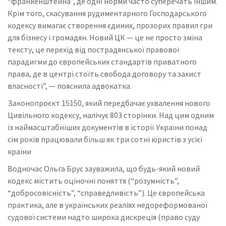
“франкенштейна”, де одні норми часто суперечать іншим.
Крім того, скасування рудиментарного Господарського
кодексу вимагає створення єдиних, прозорих правил гри
для бізнесу і громадян. Новий ЦК — це не просто зміна
тексту, це перехід від пострадянської правової
парадигми до європейських стандартів приватного
права, де в центрі стоїть свобода договору та захист
власності”, — пояснила адвокатка.
Законопроєкт 15150, який передбачає ухвалення нового
Цивільного кодексу, налічує 803 сторінки. Над цим одним
із наймасштабніших документів в історії України понад
сім років працювали більш як три сотні юристів з усієї
країни
Водночас Ольга Брус зауважила, що будь-який новий
кодекс містить оціночні поняття (“розумність”,
“добросовісність”, “справедливість”). Це європейська
практика, але в українських реаліях недореформованої
судової системи надто широка дискреція (право суду