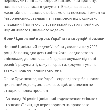
першому читанні законопроєкт 15150, який пропонує
повністю переписати документ. Влада називає це
масштабною правовою реформою та пояснює її рухом до
“європейських стандартів” і відмовою від радянської
спадщини. Проте суспільство вкрай гостро сприйняло
норми нового Цивільного кодексу.
Новий Цивільний кодекс України та корупційні ризики
Чинний Цивільний кодекс України ухвалили ще у 2003
році. За понад два десятиліття його неодноразово
змінювали, доповнювали й підлаштовували під нові
реалії. У результаті, кажуть юристи, документ уже не
завжди працює як єдина система.
Ольга Брус вважає, що Україні справді потрібен новий
цивільний кодекс, але важливо, щоб оновлення не
створило нових проблем.
“За понад 20 років Цивільний кодекс зазнав стількох
“точкових” змін, що перетворився на правового