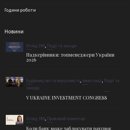
Години роботи
Новини
,
Огляд ЗМІ
Події та заходи
Надкерівники: топменеджери України
2026
,
,
Будівництво та нерухомість
Інвестиції
Події та
заходи
V UKRAINE INVESTMENT CONGRESS
,
Огляд ЗМІ
Правовий коментар
Коли банк може заблокувати рахунок