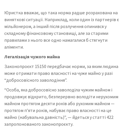
Юристка вважає, що така норма радше розрахована на
виняткові ситуації. Наприклад, коли один із партнерів є
мільйонером, а інший після розлучення опинився у
складному фінансовому становищі, але за старими
правилами з нього все одно намагалися б стягнути
аліменти.
Легалізація чужого майна
Законопроєкт 15150 передбачає норми, за яким людина
може отримати право власності на чуже майно у разі
“добросовісного заволодіння”.
“Особа, яка добросовісно заволоділа чужим майном і
продовжує відкрито, безперервно володіти нерухомим
майном протягом десяти років або рухомим майном —
протягом п’яти років, набуває право власності на це
майно (набувальна давність)”, — йдеться у статті 422
запропонованого законопроєкту.