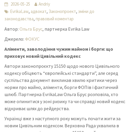
2026-05-25
Andriy
,
,
,
EvrikaLaw
адвокат
Законопроект
зміни до
,
законодавства
правовий коментар
Автор:
Ольга Брус
, партнерка Evrika Law
Джерело:
ФОКУС
Аліменти, заволодіння чужим майном і борги: що
приховує новий Цивільний кодекс
Автори законопроєкту 15150 щодо нового Цивільного
кодексу обіцяють “європейські стандарти”, але серед
суспільства документ викликав хвилю критики через
норми про майно, аліменти, борги ФОПів і фактичний
шлюб. Партнерка EvrikaLaw Ольга Брус розповіла, хто
може опинитися у зоні ризику та чи справді новий кодекс
відкриває шлях до рейдерства.
Українці вже з наступного року можуть почати жити за
новим Цивільним кодексом. Верховна Рада ухвалила в