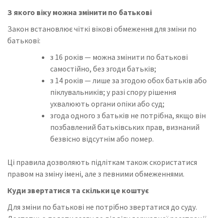
З якого віку можна змінити по батькові
Закон встановлює чіткі вікові обмеження для зміни по
батькові:
з 16 років — можна змінити по батькові
самостійно, без згоди батьків;
з 14 років — лише за згодою обох батьків або
піклувальників; у разі спору рішення
ухвалюють органи опіки або суд;
згода одного з батьків не потрібна, якщо він
позбавлений батьківських прав, визнаний
безвісно відсутнім або помер.
Ці правила дозволяють підліткам також скористатися
правом на зміну імені, але з певними обмеженнями.
Куди звертатися та скільки це коштує
Для зміни по батькові не потрібно звертатися до суду.