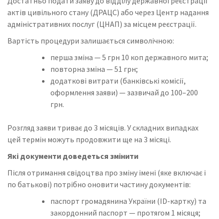
Достатньо подати заяву до відділу державної реєстрації
актів цивільного стану (ДРАЦС) або через Центр надання
адміністративних послуг (ЦНАП) за місцем реєстрації.
Вартість процедури залишається символічною:
перша зміна — 5 грн 10 коп державного мита;
повторна зміна — 51 грн;
додаткові витрати (банківські комісії,
оформлення заяви) — зазвичай до 100–200
грн.
Розгляд заяви триває до 3 місяців. У складних випадках
цей термін можуть продовжити ще на 3 місяці.
Які документи доведеться змінити
Після отримання свідоцтва про зміну імені (яке включає і
по батькові) потрібно оновити частину документів:
паспорт громадянина України (ID-картку) та
закордонний паспорт — протягом 1 місяця;