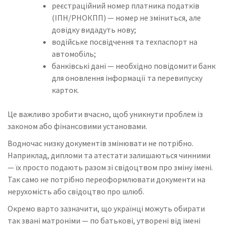
реєстраційний номер платника податків
(ІПН/РНОКПП) — номер не зміниться, але
довідку видадуть нову;
водійське посвідчення та техпаспорт на
автомобіль;
банківські дані — необхідно повідомити банк
для оновлення інформації та перевипуску
карток.
Це важливо зробити вчасно, щоб уникнути проблем із
законом або фінансовими установами.
Водночас низку документів змінювати не потрібно.
Наприклад, дипломи та атестати залишаються чинними
— їх просто подають разом зі свідоцтвом про зміну імені.
Так само не потрібно переоформлювати документи на
нерухомість або свідоцтво про шлюб.
Окремо варто зазначити, що українці можуть обирати
так звані матроніми — по батькові, утворені від імені