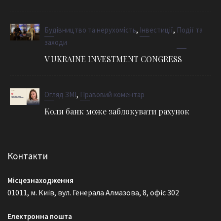
,
,
Будівництво та нерухомість
Інвестиції
Події та
заходи
V UKRAINE INVESTMENT CONGRESS
,
Огляд ЗМІ
Правовий коментар
Коли банк може заблокувати рахунок
Контакти
Місцезнаходження
01011, м. Київ, вул. Генерала Алмазова, 8, офіс 302
Електронна пошта