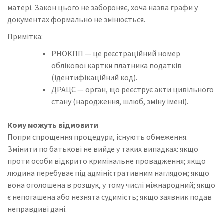
матері. Закон цього не забороняє, хоча назва графи у
документах формально не змінюється.
Примітка:
РНОКПП — це реєстраційний номер
облікової картки платника податків
(ідентифікаційний код).
ДРАЦС — орган, що реєструє акти цивільного
стану (народження, шлюб, зміну імені).
Кому можуть відмовити
Попри спрощення процедури, існують обмеження.
Змінити по батькові не вийде у таких випадках: якщо
проти особи відкрито кримінальне провадження; якщо
людина перебуває під адміністративним наглядом; якщо
вона оголошена в розшук, у тому числі міжнародний; якщо
є непогашена або незнята судимість; якщо заявник подав
неправдиві дані.