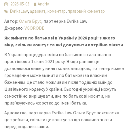
2026-05-05
Andriy
,
,
,
EvrikaLaw
адвокат
коментар
правовий коментар
Автор:
Ольга Брус
, партнерка Evrika Law
Джерело:
VGORODE
Як змінити по батькові в Україні у 2026 році: з якого
віку, скільки коштує та які документи потрібно міняти
В Україні процедура зміни по батькові стала значно
простішою з 1 січня 2021 року. Якщо раніше це
дозволялося лише у виняткових випадках, то тепер кожен
громадянин може змінити по батькові за власним
бажанням. Це стало можливим після тодішніх змін до
Цивільного кодексу України. Сьогодні українці можуть
самостійно вирішувати, яке по батькові носити, не
прив’язуючись жорстко до імені батька.
Адвокатка, партнерка Evrika Law Ольга Брус пояснює як
це зробити, скільки це коштує та що важливо знати
перед подачею заяви.