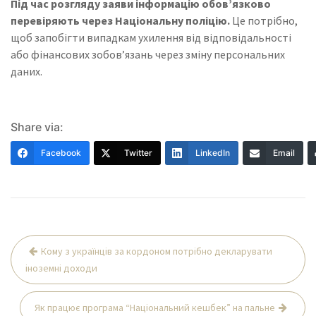
Під час розгляду заяви інформацію обов’язково
перевіряють через Національну поліцію.
Це потрібно,
щоб запобігти випадкам ухилення від відповідальності
або фінансових зобов’язань через зміну персональних
даних.
Share via:
Facebook
Twitter
LinkedIn
Email
Навігація
Кому з українців за кордоном потрібно декларувати
записів
іноземні доходи
Як працює програма “Національний кешбек” на пальне