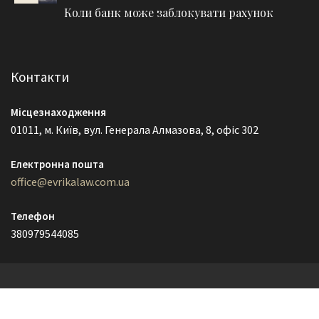
Коли банк може заблокувати рахунок
Контакти
Місцезнаходження
01011, м. Київ, вул. Генерала Алмазова, 8, офіс 302
Електронна пошта
office@evrikalaw.com.ua
Телефон
380979544085
© EvrikaLaw 2021
Lawyer Zone by
Acme Themes