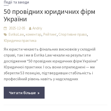
Події та заходи
50 провідних юридичних фірм
України
2025-12-05
Andriy
,
,
,
,
EvrikaLaw
коментар
Рейтинг
Спортивне право
Юридична практика
Як юристи чекають фінальних висновків у складній
справі, так і ми в Evrika Law чекали на результати
дослідження “50 провідних юридичних фірм України”
Юридичної практики. І ось вони оприлюднені — ми
зберегли 53 позицію, підтвердивши стабільність і
професійний рівень навіть у надскладних
Читати більше