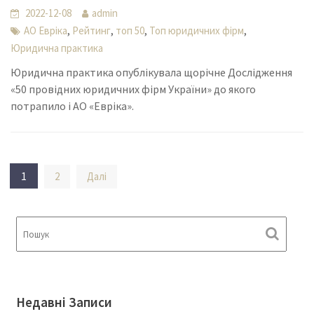
2022-12-08
admin
,
,
,
,
АО Евріка
Рейтинг
топ 50
Топ юридичних фірм
Юридична практика
Юридична практика опублікувала щорічне Дослідження
«50 провідних юридичних фірм України» до якого
потрапило і АО «Евріка».
Пагінація
1
2
Далі
записів
Недавні Записи