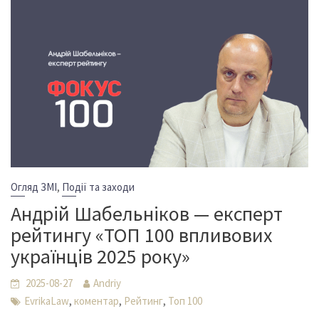
,
Огляд ЗМІ
Події та заходи
Андрій Шабельніков — експерт
рейтингу «ТОП 100 впливових
українців 2025 року»
2025-08-27
Andriy
,
,
,
EvrikaLaw
коментар
Рейтинг
Топ 100