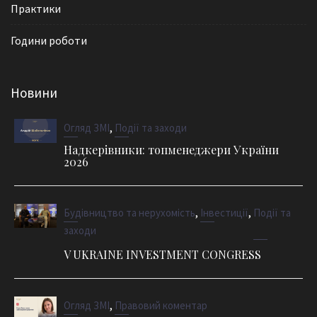
Практики
Години роботи
Новини
,
Огляд ЗМІ
Події та заходи
Надкерівники: топменеджери України
2026
,
,
Будівництво та нерухомість
Інвестиції
Події та
заходи
V UKRAINE INVESTMENT CONGRESS
,
Огляд ЗМІ
Правовий коментар