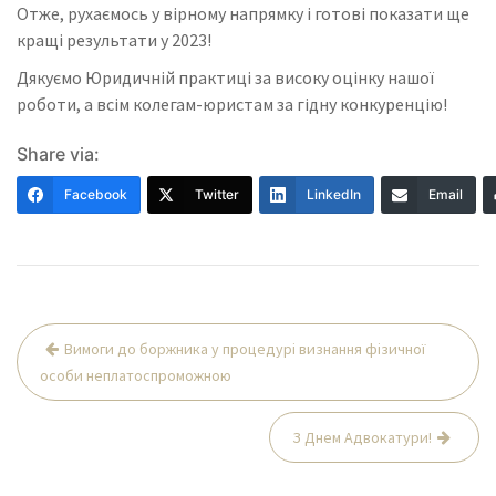
Отже, рухаємось у вірному напрямку і готові показати ще
кращі результати у 2023!
Дякуємо Юридичній практиці за високу оцінку нашої
роботи, а всім колегам-юристам за гідну конкуренцію!
Share via:
Facebook
Twitter
LinkedIn
Email
Навігація
Вимоги до боржника у процедурі визнання фізичної
записів
особи неплатоспроможною
З Днем Адвокатури!