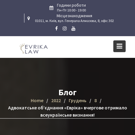
Skip
Години роботи
to
Пн-Пт 10:00 - 19:00
Місцезнаходження
content
01011, м. Київ, вул. Генерала Алмазова, 8, офіс 302
Блог
Home
2022
Грудень
8
Адвокатське об’єднання «Евріка» вчергове отримало
всеукраїнське визнання!