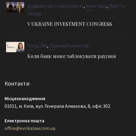
,
,
Будівництво та нерухомість
Інвестиції
Події та
заходи
V UKRAINE INVESTMENT CONGRESS
,
Огляд ЗМІ
Правовий коментар
Коли банк може заблокувати рахунок
Контакти
Місцезнаходження
01011, м. Київ, вул. Генерала Алмазова, 8, офіс 302
Електронна пошта
office@evrikalaw.com.ua