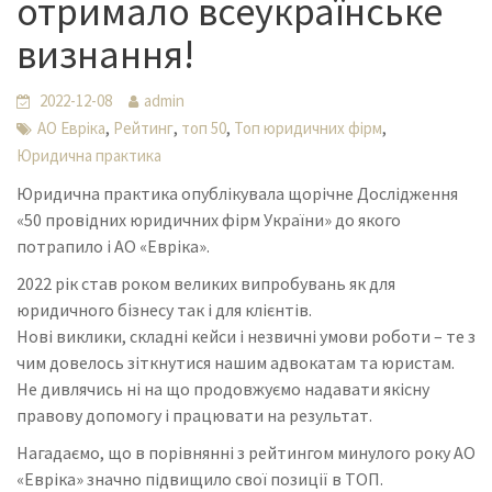
отримало всеукраїнське
визнання!
2022-12-08
admin
,
,
,
,
АО Евріка
Рейтинг
топ 50
Топ юридичних фірм
Юридична практика
Юридична практика опублікувала щорічне Дослідження
«50 провідних юридичних фірм України» до якого
потрапило і АО «Евріка».
2022 рік став роком великих випробувань як для
юридичного бізнесу так і для клієнтів.
Нові виклики, складні кейси і незвичні умови роботи – те з
чим довелось зіткнутися нашим адвокатам та юристам.
Не дивлячись ні на що продовжуємо надавати якісну
правову допомогу і працювати на результат.
Нагадаємо, що в порівнянні з рейтингом минулого року АО
«Евріка» значно підвищило свої позиції в ТОП.