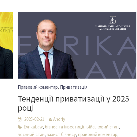
,
Правовий коментар
Приватизація
Тенденції приватизації у 2025
році
2025-02-21
Andriy
,
,
,
EvrikaLaw
бізнес та інвестиції
військовий стан
,
,
,
воєнний стан
захист бізнесу
правовий коментар