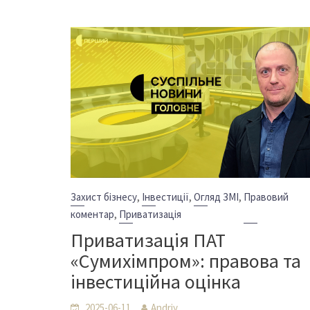
,
,
,
Захист бізнесу
Інвестиції
Огляд ЗМІ
Правовий
,
коментар
Приватизація
Приватизація ПАТ
«Сумихімпром»: правова та
інвестиційна оцінка
2025-06-11
Andriy