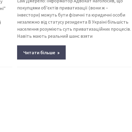
Law Джерело: Інформатор Адвокат наголосив, що
 у
покупцями об’єктів приватизації (вони ж –
ні”
інвестори) можуть бути фізичні та юридичні особи
незалежно від статусу резидента В Україні більшість
й
населення розуміють суть приватизаційних процесів.
Навіть мають реальний шанс взяти
Читати більше