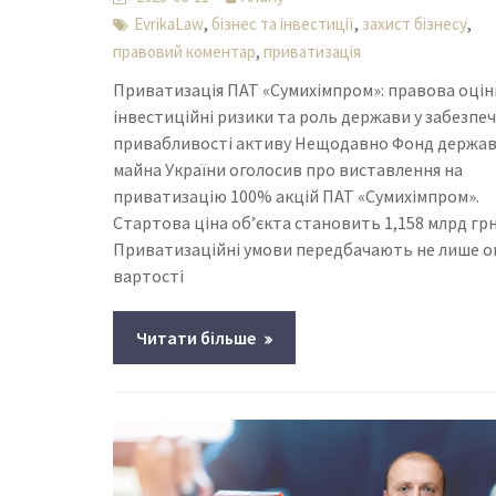
,
,
,
EvrikaLaw
бізнес та інвестиції
захист бізнесу
,
правовий коментар
приватизація
Приватизація ПАТ «Сумихімпром»: правова оцін
інвестиційні ризики та роль держави у забезпе
привабливості активу Нещодавно Фонд держа
майна України оголосив про виставлення на
приватизацію 100% акцій ПАТ «Сумихімпром».
Стартова ціна об’єкта становить 1,158 млрд грн
Приватизаційні умови передбачають не лише о
вартості
Читати більше