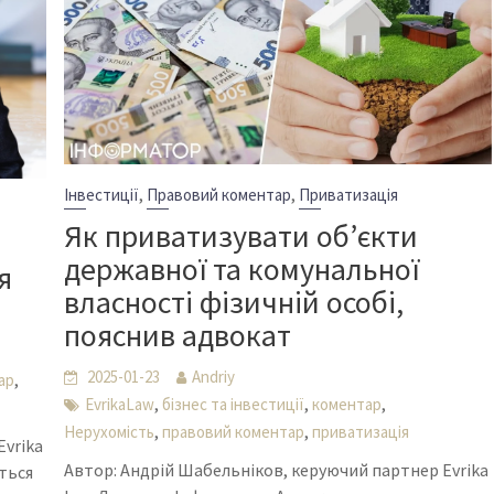
,
,
Інвестиції
Правовий коментар
Приватизація
Як приватизувати об’єкти
державної та комунальної
я
власності фізичній особі,
пояснив адвокат
2025-01-23
Andriy
,
ар
,
,
,
EvrikaLaw
бізнес та інвестиції
коментар
,
,
Нерухомість
правовий коментар
приватизація
Evrika
Автор: Андрій Шабельніков, керуючий партнер Evrika
ться