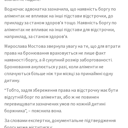
Водночас адвокатка зазначила, що наявність боргу по
аліментах не впливає на інші підстави відстрочки, до
прикладу за станом здоров’я тощо. Наявність боргу по
аліментах не впливає на інші підстави для відстрочки,
наприклад, за станом здоров’я.
Мирослава Мостова звернула увагу на те, що для втрати
права на бронювання враховується не лише факт
наявності боргу, а й сукупний розмір заборгованості.
Бронювання анулюється у разі, коли аліменти не
сплачуються більше ніж три місяці за принаймні одну
дитину.
“Тобто, задля збереження права на відстрочку має бути
відсутній борг по аліментах, або ж не повинен
перевищувати зазначених умов по кожній дитині
боржника”, – пояснила вона.
За словами експертки, документальне підтвердження
боргу може міститися у: