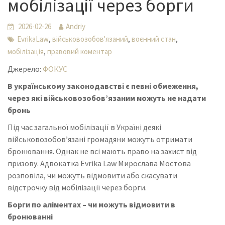
мобілізації через борги
2026-02-26
Andriy
,
,
,
EvrikaLaw
військовозобов'язаний
воєнний стан
,
мобілізація
правовий коментар
Джерело:
ФОКУС
В українському законодавстві є певні обмеження,
через які військовозобов’язаним можуть не надати
бронь
Під час загальної мобілізації в Україні деякі
військовозобов’язані громадяни можуть отримати
бронювання. Однак не всі мають право на захист від
призову. Адвокатка Evrika Law Мирослава Мостова
розповіла, чи можуть відмовити або скасувати
відстрочку від мобілізації через борги.
Борги по аліментах – чи можуть відмовити в
бронюванні