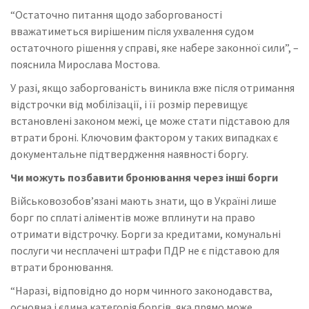
“Остаточно питання щодо заборгованості
вважатиметься вирішеним після ухвалення судом
остаточного рішення у справі, яке набере законної сили”, –
пояснила Мирослава Мостова.
У разі, якщо заборгованість виникла вже після отримання
відстрочки від мобілізації, і її розмір перевищує
встановлені законом межі, це може стати підставою для
втрати броні. Ключовим фактором у таких випадках є
документальне підтвердження наявності боргу.
Чи можуть позбавити бронювання через інші борги
Військовозобов’язані мають знати, що в Україні лише
борг по сплаті аліментів може вплинути на право
отримати відстрочку. Борги за кредитами, комунальні
послуги чи несплачені штрафи ПДР не є підставою для
втрати бронювання.
“Наразі, відповідно до норм чинного законодавства,
основна і єдина категорія боргів, яка прямо може