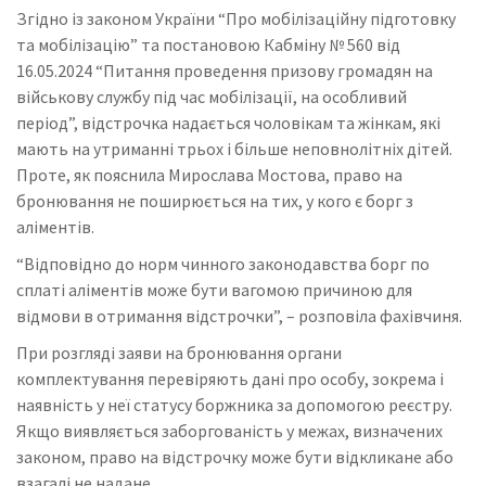
Згідно із законом України “Про мобілізаційну підготовку
та мобілізацію” та постановою Кабміну № 560 від
16.05.2024 “Питання проведення призову громадян на
військову службу під час мобілізації, на особливий
період”, відстрочка надається чоловікам та жінкам, які
мають на утриманні трьох і більше неповнолітніх дітей.
Проте, як пояснила Мирослава Мостова, право на
бронювання не поширюється на тих, у кого є борг з
аліментів.
“Відповідно до норм чинного законодавства борг по
сплаті аліментів може бути вагомою причиною для
відмови в отримання відстрочки”, – розповіла фахівчиня.
При розгляді заяви на бронювання органи
комплектування перевіряють дані про особу, зокрема і
наявність у неї статусу боржника за допомогою реєстру.
Якщо виявляється заборгованість у межах, визначених
законом, право на відстрочку може бути відкликане або
взагалі не надане.