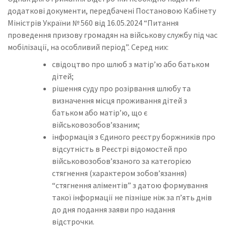
додаткові документи, передбачені Постановою Кабінету
Міністрів України № 560 від 16.05.2024 “Питання
проведення призову громадян на військову службу під час
мобілізації, на особливий період”. Серед них:
свідоцтво про шлюб з матір’ю або батьком
дітей;
рішення суду про розірвання шлюбу та
визначення місця проживання дітей з
батьком або матір’ю, що є
військовозобов’язаним;
інформація з Єдиного реєстру боржників про
відсутність в Реєстрі відомостей про
військовозобов’язаного за категорією
стягнення (характером зобов’язання)
“стягнення аліментів” з датою формування
такої інформації не пізніше ніж за п’ять днів
до дня подання заяви про надання
відстрочки.