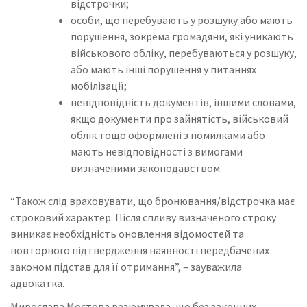
відстрочки;
особи, що перебувають у розшуку або мають
порушення, зокрема громадяни, які уникають
військового обліку, перебуваються у розшуку,
або мають інші порушення у питаннях
мобілізації;
невідповідність документів, іншими словами,
якщо документи про зайнятість, військовий
облік тощо оформлені з помилками або
мають невідповідності з вимогами
визначеними законодавством.
“Також слід враховувати, що бронювання/відстрочка має
строковий характер. Після спливу визначеного строку
виникає необхідність оновлення відомостей та
повторного підтвердження наявності передбачених
законом підстав для її отримання”, – зауважила
адвокатка.
Мирослава Мостова резюмувала, що без законних