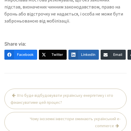
підстав, визначених чинним законодавством, право на
бронь або відстрочку не надається, і особа не може бути
заброньованою від мобілізації.
Share via:
Facebook
Twitter
LinkedIn
Email
Навігація
Хто буде відбудовувати українську енергетику і хто
записів
фінансуватиме цей процес?
Чому іноземні інвестори оминають український e-
commerce