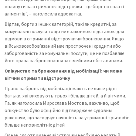
вплинути на отримання відстрочки – це борг по сплаті
аліментів”, – наголосила адвокатка.
Відтак, борги з інших категорій, такі як кредитні, за
комунальні послуги тощо не є законною підставою для
відмови в отриманні відстрочки чи бронювання. Якщо
військовозобов’язаний має прострочені кредити або
заборгованість за комунальні послуги, це не позбавляє
його права на бронювання за сімейними обставинами.
Опікунство та бронювання від мобілізації: чи може
вітчим отримати відстрочку
Право на бронь від мобілізації мають не лише рідні
батьки, які виховують трьох і більше дітей, а й вітчими.
Та, як наголосила Мирослава Мостова, важливо, щоб
опікунство було офіційно підтверджене судовим
рішенням, що засвідчує наявність на утриманні трьох або
більше неповнолітніх дітей.
Однак для отримання відстрочки необхідно надати й