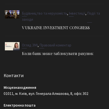
,
,
Будівництво та нерухомість
Інвестиції
Події та
заходи
V UKRAINE INVESTMENT CONGRESS
,
Огляд ЗМІ
Правовий коментар
Коли банк може заблокувати рахунок
Контакти
Місцезнаходження
01011, м. Київ, вул. Генерала Алмазова, 8, офіс 302
Електронна пошта