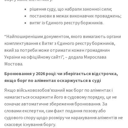
рішення суду, що набрали законної сили;
постанови в межах виконавчих проваджень;
витяг із Єдиного реєстру боржників.
“Найпоширенішим документом, якого вимагають органи
комплектування є Витяг з Єдиного реєстру боржників,
який за потреби може отримати кожен громадянин
України на офіційному сайті”, – додала Мирослава
Мостова.
Бронювання у 2026 році: чи зберігається відстрочка,
якщо борг по аліментах оскаржується в суді
Якщо військовозобов’язаний має борг по аліментах і
намагається оскаржити його в судовому порядку, це не
означає автоматичне збереження бронювання. За
словами експертки, сам факт подання позову або
судового спору щодо розміру чи нарахування аліментів не
скасовує існування боргу.