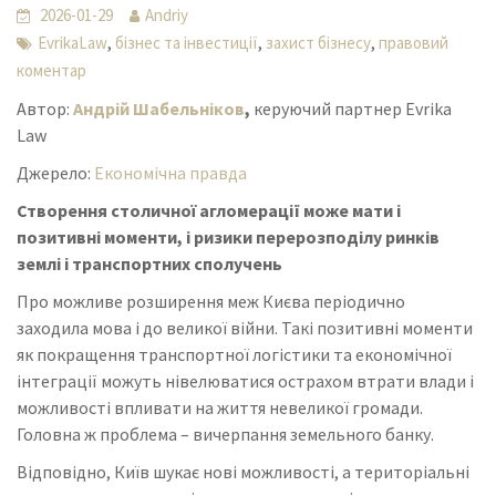
2026-01-29
Andriy
,
,
,
EvrikaLaw
бізнес та інвестиції
захист бізнесу
правовий
коментар
Автор:
Андрій Шабельніков
,
керуючий партнер Evrika
Law
Джерело:
Економічна правда
Створення столичної агломерації може мати і
позитивні моменти, і ризики перерозподілу ринків
землі і транспортних сполучень
Про можливе розширення меж Києва періодично
заходила мова і до великої війни. Такі позитивні моменти
як покращення транспортної логістики та економічної
інтеграції можуть нівелюватися острахом втрати влади і
можливості впливати на життя невеликої громади.
Головна ж проблема – вичерпання земельного банку.
Відповідно, Київ шукає нові можливості, а територіальні