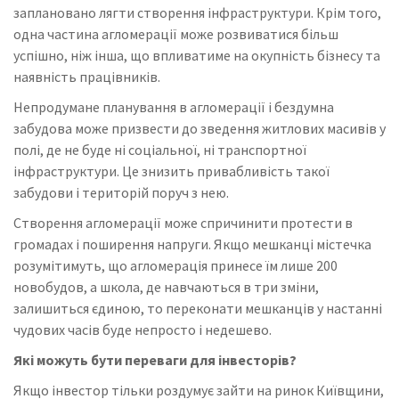
заплановано лягти створення інфраструктури. Крім того,
одна частина агломерації може розвиватися більш
успішно, ніж інша, що впливатиме на окупність бізнесу та
наявність працівників.
Непродумане планування в агломерації і бездумна
забудова може призвести до зведення житлових масивів у
полі, де не буде ні соціальної, ні транспортної
інфраструктури. Це знизить привабливість такої
забудови і територій поруч з нею.
Створення агломерації може спричинити протести в
громадах і поширення напруги. Якщо мешканці містечка
розумітимуть, що агломерація принесе їм лише 200
новобудов, а школа, де навчаються в три зміни,
залишиться єдиною, то переконати мешканців у настанні
чудових часів буде непросто і недешево.
Які можуть бути переваги для інвесторів?
Якщо інвестор тільки роздумує зайти на ринок Київщини,