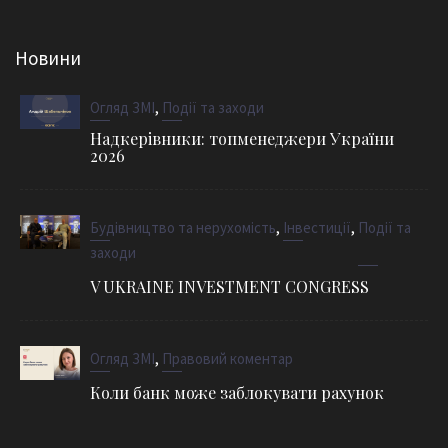
Новини
,
Огляд ЗМІ
Події та заходи
Надкерівники: топменеджери України
2026
,
,
Будівництво та нерухомість
Інвестиції
Події та
заходи
V UKRAINE INVESTMENT CONGRESS
,
Огляд ЗМІ
Правовий коментар
Коли банк може заблокувати рахунок