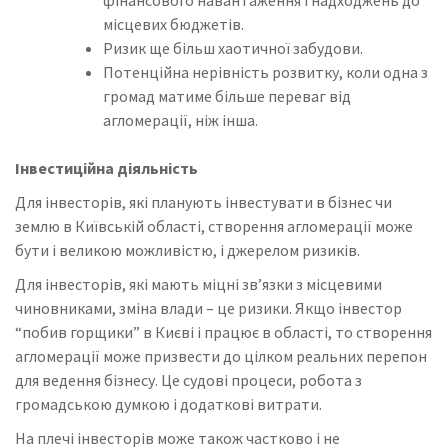
фінансового навантаження і надходжень до
місцевих бюджетів.
Ризик ще більш хаотичної забудови.
Потенційна нерівність розвитку, коли одна з
громад матиме більше переваг від
агломерації, ніж інша.
Інвестиційна діяльність
Для інвесторів, які планують інвестувати в бізнес чи
землю в Київській області, створення агломерації може
бути і великою можливістю, і джерелом ризиків.
Для інвесторів, які мають міцні зв’язки з місцевими
чиновниками, зміна влади – це ризики. Якщо інвестор
“побив горщики” в Києві і працює в області, то створення
агломерації може призвести до цілком реальних перепон
для ведення бізнесу. Це судові процеси, робота з
громадською думкою і додаткові витрати.
На плечі інвесторів може також частково і не