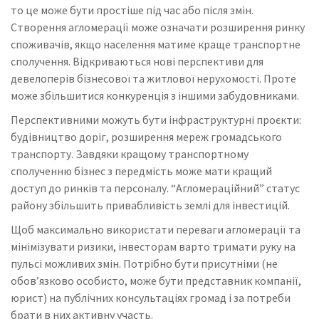
то це може бути простіше під час або після змін.
Створення агломерації може означати розширення ринку
споживачів, якщо населення матиме краще транспортне
сполучення. Відкриваються нові перспективи для
девелоперів бізнесової та житлової нерухомості. Проте
може збільшитися конкуренція з іншими забудовниками.
Перспективними можуть бути інфраструктурні проєкти:
будівництво доріг, розширення мереж громадського
транспорту. Завдяки кращому транспортному
сполученню бізнес з передмість може мати кращий
доступ до ринків та персоналу. “Агломераційний” статус
району збільшить привабливість землі для інвестицій.
Щоб максимально використати переваги агломерації та
мінімізувати ризики, інвесторам варто тримати руку на
пульсі можливих змін. Потрібно бути присутніми (не
обов’язково особисто, може бути представник компанії,
юрист) на публічних консультаціях громад і за потреби
брати в них активну участь.