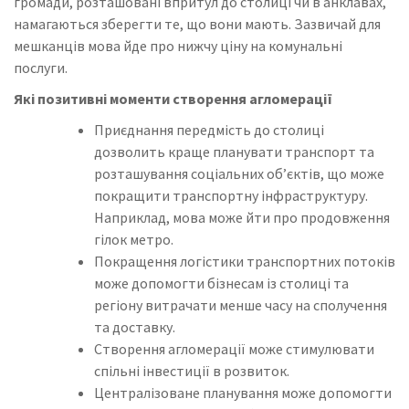
громади, розташовані впритул до столиці чи в анклавах,
намагаються зберегти те, що вони мають. Зазвичай для
мешканців мова йде про нижчу ціну на комунальні
послуги.
Які позитивні моменти створення агломерації
Приєднання передмість до столиці
дозволить краще планувати транспорт та
розташування соціальних об’єктів, що може
покращити транспортну інфраструктуру.
Наприклад, мова може йти про продовження
гілок метро.
Покращення логістики транспортних потоків
може допомогти бізнесам із столиці та
регіону витрачати менше часу на сполучення
та доставку.
Створення агломерації може стимулювати
спільні інвестиції в розвиток.
Централізоване планування може допомогти