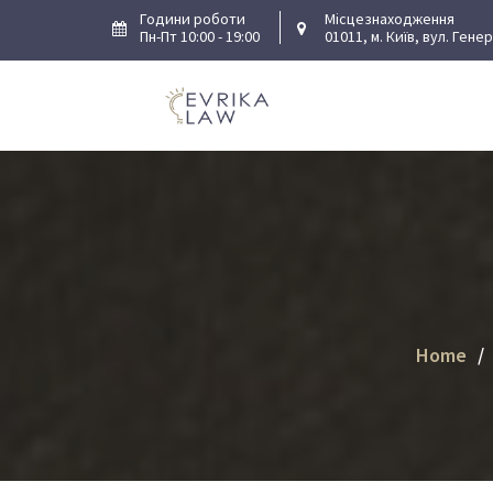
Skip
Години роботи
Місцезнаходження
Пн-Пт 10:00 - 19:00
01011, м. Київ, вул. Гене
to
content
Home