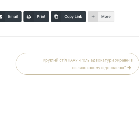
Email
Print
Copy Link
More
Круглий стіл НААУ «Роль адвокатури України в
післявоєнному відновленні”