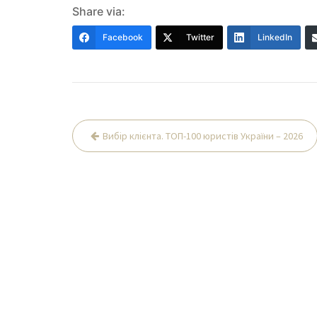
Share via:
Facebook
Twitter
LinkedIn
Навігація
Вибір клієнта. ТОП-100 юристів України – 2026
записів