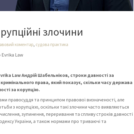
орупційні злочини
,
авовий коментар
судова практика
Evrika Law
rika Law Андрій Шабельніков, строки давності за
 кримінального права, який показує, скільки часу держава
ості за корупцію.
сами правосуддя та принципом правової визначеності, але
тьби з корупцією, оскільки такі злочини часто виявляються
обчислення, зупинення, переривання та спливу строків давності
одексу України, а також нормами про триваючі та