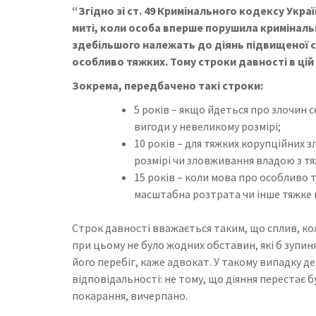
“Згідно зі ст. 49 Кримінального кодексу Украї
миті, коли особа вперше порушила кримінальн
здебільшого належать до діянь підвищеної с
особливо тяжких. Тому строки давності в цій 
Зокрема, передбачено такі строки:
5 років – якщо йдеться про злочин 
вигоди у невеликому розмірі;
10 років – для тяжких корупційних 
розмірі чи зловживання владою з т
15 років – коли мова про особливо т
масштабна розтрата чи інше тяжке п
Строк давності вважається таким, що сплив, коли
при цьому не було жодних обставин, які б зупин
його перебіг, каже адвокат. У такому випадку 
відповідальності: не тому, що діяння перестає б
покарання, вичерпано.