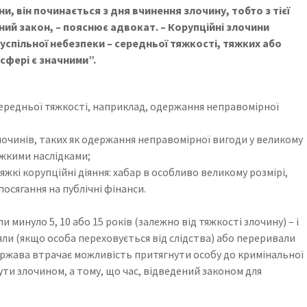
ни, він починається з дня вчинення злочину, тобто з тієї
ий закон, – пояснює адвокат. – Корупційні злочини
успільної небезпеки – середньої тяжкості, тяжких або
сфері є значними”.
середньої тяжкості, наприклад, одержання неправомірної
злочинів, таких як одержання неправомірної вигоди у великому
яжкими наслідками;
яжкі корупційні діяння: хабар в особливо великому розмірі,
осягання на публічні фінанси.
 минуло 5, 10 або 15 років (залежно від тяжкості злочину) – і
яли (якщо особа переховується від слідства) або переривали
держава втрачає можливість притягнути особу до кримінальної
ути злочином, а тому, що час, відведений законом для