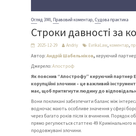
,
,
Огляд ЗМІ
Правовий коментар
Судова практика
Строки давності за к
,
,
2025-12-29
Andriy
EvrikaLaw
коментар
пр
Автор:
Андрій Шабельніков
,
керуючий партнер 
Джерело:
Апостроф
Як пояснив “Апострофу” керуючий партнер Ev
корупційні злочини – це важливий інструмент
має, щоб притягнути людину до відповідальн
Вони покликані забезпечити баланс між інтере
водночас мають особливе значення у сфері боро
через багато років після їх вчинення. Порядок 
прямо регулюється статтею 49 Кримінального к
продовжувані злочини.