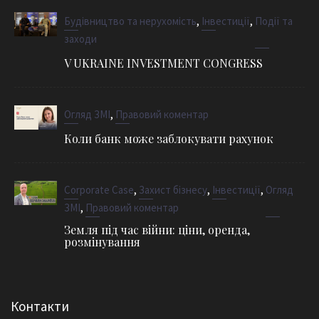
,
,
Будівництво та нерухомість
Інвестиції
Події та
заходи
V UKRAINE INVESTMENT CONGRESS
,
Огляд ЗМІ
Правовий коментар
Коли банк може заблокувати рахунок
,
,
,
Corporate Case
Захист бізнесу
Інвестиції
Огляд
,
ЗМІ
Правовий коментар
Земля під час війни: ціни, оренда,
розмінування
Контакти