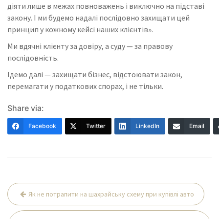
діяти лише в межах повноважень і виключно на підставі
закону. І ми будемо надалі послідовно захищати цей
принцип у кожному кейсі наших клієнтів».
Ми вдячні клієнту за довіру, а суду — за правову
послідовність.
Ідемо далі — захищати бізнес, відстоювати закон,
перемагати у податкових спорах, і не тільки.
Share via:
Facebook
Twitter
LinkedIn
Email
Навігація
Як не потрапити на шахрайську схему при купівлі авто
записів