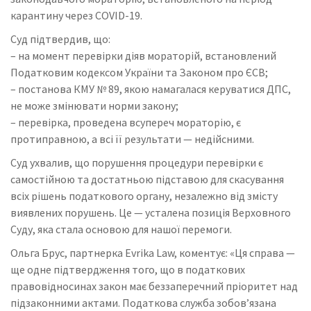
карантину через COVID-19.
Суд підтвердив, що:
– на момент перевірки діяв мораторій, встановлений
Податковим кодексом України та Законом про ЄСВ;
– постанова КМУ № 89, якою намагалася керуватися ДПС,
не може змінювати норми закону;
– перевірка, проведена всупереч мораторію, є
протиправною, а всі її результати — недійсними.
Суд ухвалив, що порушення процедури перевірки є
самостійною та достатньою підставою для скасування
всіх рішень податкового органу, незалежно від змісту
виявлених порушень. Це — усталена позиція Верховного
Суду, яка стала основою для нашої перемоги.
Ольга Брус, партнерка Evrika Law, коментує: «Ця справа —
ще одне підтвердження того, що в податкових
правовідносинах закон має беззаперечний пріоритет над
підзаконними актами. Податкова служба зобов’язана