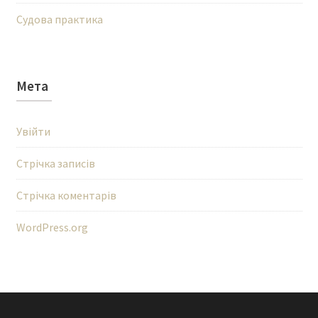
Судова практика
Мета
Увійти
Стрічка записів
Стрічка коментарів
WordPress.org