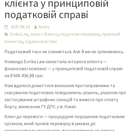
клієнта у принциповій
податковій справі
2025-06-10
Andriy
,
,
,
EvrikaLaw
захист бізнесу
податкові перевірки
правовий
,
коментар
судова практика
Податковий тиск не спиняється. Але й ми не зупиняємось.
Команда Evrika Law захистила інтереси клієнта —
фінансової компанії — у принциповій податковій справі
на 8 606 436,88 грн.
Нам вдалося домогтися визнання протиправними та
скасування податкових повідомлень-рішень, рішення про
застосування штрафних санкцій та вимоги про сплату
боргу, винесених ГУ ДПС у м. Києві.
Ключ до перемоги — процедурне порушення податковим
органом, який провів перевірку в умовах дії
законодавчого мораторію, встановленого на період