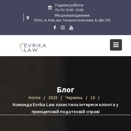
Skip
Години роботи
to
Пн-Пт 10:00 - 19:00
Місцезнаходження
content
01011, м. Київ, вул. Генерала Алмазова, 8, офіс 302
Блог
Home
2025
Червень
10
Команда Evrika Law захистила інтереси клієнта у
принциповій податковій справі