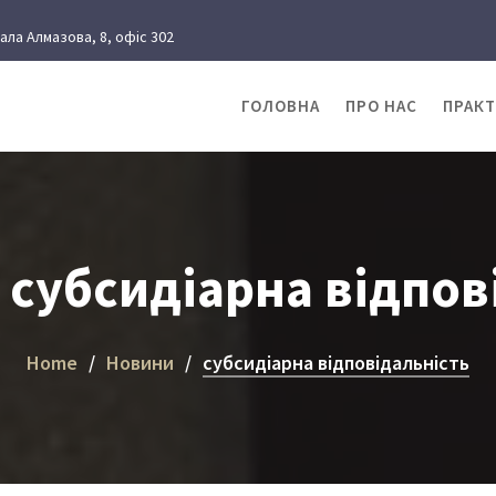
рала Алмазова, 8, офіс 302
ГОЛОВНА
ПРО НАС
ПРАК
:
субсидіарна відпов
Home
Новини
субсидіарна відповідальність