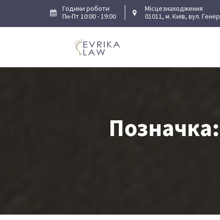
Skip
Години роботи
Місцезнаходження
Пн-Пт 10:00 - 19:00
01011, м. Київ, вул. Гене
to
content
Позначка