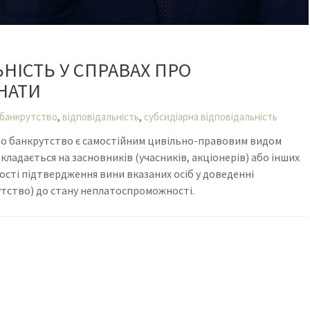
НІСТЬ У СПРАВАХ ПРО
НАТИ
,
,
банкрутство
відповідальність
субсидіарна відповідальність
про банкрутство є самостійним цивільно-правовим видом
кладається на засновників (учасників, акціонерів) або інших
ності підтвердження вини вказаних осіб у доведенні
утство) до стану неплатоспроможності.