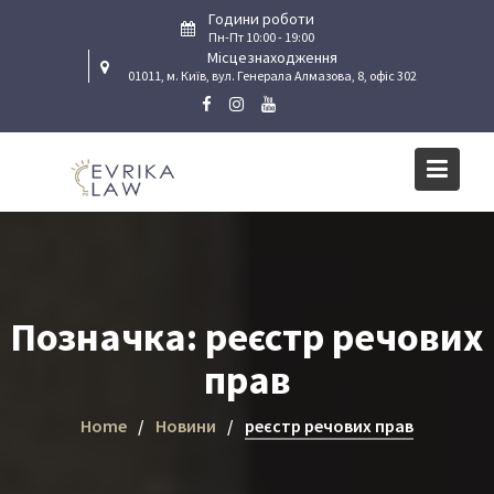
Skip
Години роботи
to
Пн-Пт 10:00 - 19:00
Місцезнаходження
content
01011, м. Київ, вул. Генерала Алмазова, 8, офіс 302
Позначка:
реєстр речових
прав
Home
Новини
реєстр речових прав