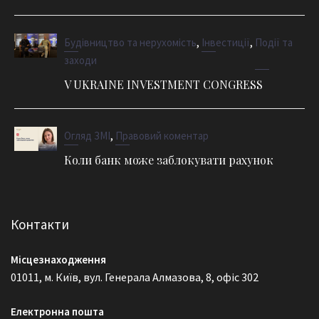
,
,
Будівництво та нерухомість
Інвестиції
Події та
заходи
V UKRAINE INVESTMENT CONGRESS
,
Огляд ЗМІ
Правовий коментар
Коли банк може заблокувати рахунок
Контакти
Місцезнаходження
01011, м. Київ, вул. Генерала Алмазова, 8, офіс 302
Електронна пошта