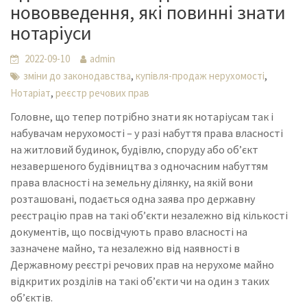
нововведення, які повинні знати
нотаріуси
2022-09-10
admin
,
,
зміни до законодавства
купівля-продаж нерухомості
,
Нотаріат
реєстр речових прав
Головне, що тепер потрібно знати як нотаріусам так і
набувачам нерухомості – у разі набуття права власності
на житловий будинок, будівлю, споруду або об’єкт
незавершеного будівництва з одночасним набуттям
права власності на земельну ділянку, на якій вони
розташовані, подається одна заява про державну
реєстрацію прав на такі об’єкти незалежно від кількості
документів, що посвідчують право власності на
зазначене майно, та незалежно від наявності в
Державному реєстрі речових прав на нерухоме майно
відкритих розділів на такі об’єкти чи на один з таких
об’єктів.