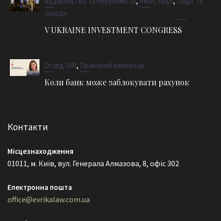
,
,
Будівництво та нерухомість
Інвестиції
Події та
заходи
V UKRAINE INVESTMENT CONGRESS
,
Огляд ЗМІ
Правовий коментар
Коли банк може заблокувати рахунок
Контакти
Місцезнаходження
01011, м. Київ, вул. Генерала Алмазова, 8, офіс 302
Електронна пошта
office@evrikalaw.com.ua