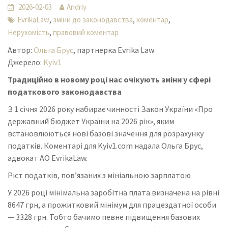
2026-02-03
Andriy
,
,
,
EvrikaLaw
зміни до законодавства
коментар
,
Нерухомість
правовий коментар
Автор:
Ольга Брус
, партнерка Evrika Law
Джерело:
Kyiv1
Традиційно в новому році нас очікують зміни у сфері
податкового законодавства
З 1 січня 2026 року набирає чинності Закон України «Про
державний бюджет України на 2026 рік», яким
встановлюються нові базові значення для розрахунку
податків. Коментарі для Kyiv1.com надала Ольга Брус,
адвокат АО EvrikaLaw.
Ріст податків, пов’язаних з мініальною зарплатою
У 2026 році мінімальна заробітна плата визначена на рівні
8647 грн, а прожитковий мінімум для працездатної особи
— 3328 грн. Тобто бачимо певне підвищення базових