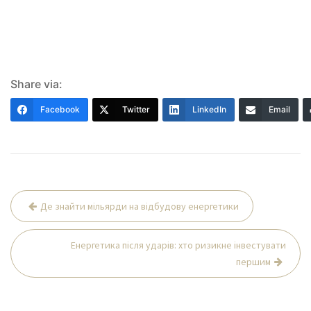
Share via:
Facebook
Twitter
LinkedIn
Email
Навігація
Де знайти мільярди на відбудову енергетики
записів
Енергетика після ударів: хто ризикне інвестувати
першим