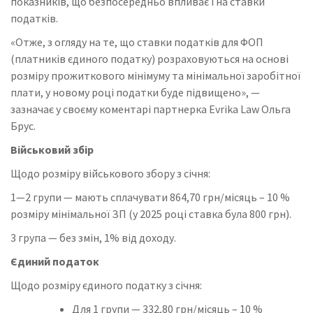
показників, що безпосередньо впливає і на ставки
податків.
«Отже, з огляду на те, що ставки податків для ФОП
(платників єдиного податку) розраховуються на основі
розміру прожиткового мінімуму та мінімальної заробітної
плати, у новому році податки буде підвищено», —
зазначає у своєму коментарі партнерка Evrika Law Ольга
Брус.
Військовий збір
Щодо розміру військового збору з січня:
1—2 групи — мають сплачувати 864,70 грн/місяць – 10 %
розміру мінімальної ЗП (у 2025 році ставка була 800 грн).
3 група — без змін, 1% від доходу.
Єдиний податок
Щодо розміру єдиного податку з січня:
Для 1 групи — 332,80 грн/місяць – 10 %