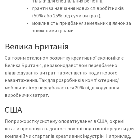
тільки для спеціальних регіонів,
гранти за навчання нових співробітників
(50% або 25% від суми витрат),
можливість придбання земельних ділянок за
зниженими цінами.
Велика Британія
Світовим еталоном розвитку креативної економіки є
Велика Британія, де законодавством передбачено
відшкодування витрат та зменшення податкового
навантаження. Так для розробників комп’ютерних/
мобільних ігор передбачається 20% відшкодування
виробничих затрат.
США
Попри жорстку систему оподаткування в США, окремі
штати пропонують довгострокові податкові кредити для
компаній чи стартапів креативних індустрій. Наприклад,