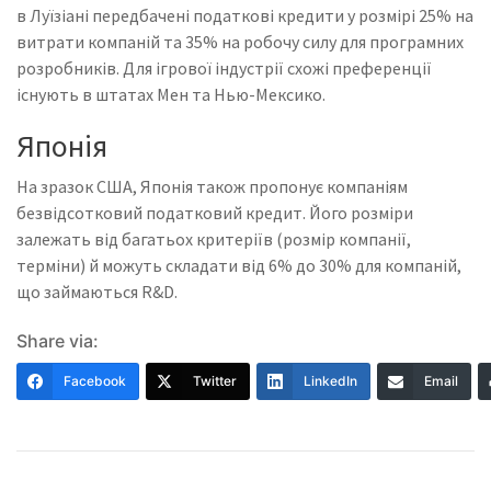
в Луїзіані передбачені податкові кредити у розмірі 25% на
витрати компаній та 35% на робочу силу для програмних
розробників. Для ігрової індустрії схожі преференції
існують в штатах Мен та Нью-Мексико.
Японія
На зразок США, Японія також пропонує компаніям
безвідсотковий податковий кредит. Його розміри
залежать від багатьох критеріїв (розмір компанії,
терміни) й можуть складати від 6% до 30% для компаній,
що займаються R&D.
Share via:
Facebook
Twitter
LinkedIn
Email