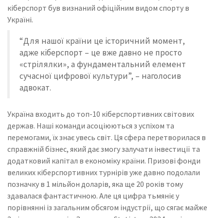
кіберспорт був визнаний офіційним видом спорту в
Україні.
“Для нашої країни це історичний момент,
адже кіберспорт – це вже давно не просто
«стрілялки», а фундаментальний елемент
сучасної цифрової культури”, – наголосив
адвокат.
Україна входить до топ-10 кіберспортивних світових
держав. Наші команди асоціюються з успіхом та
перемогами, їх знає увесь світ. Ця сфера перетворилася в
справжній бізнес, який дає змогу залучати інвестиції та
додатковий капітал в економіку країни. Призові фонди
великих кіберспортивних турнірів уже давно подолали
позначку в 1 мільйон доларів, яка ще 20 років тому
здавалася фантастичною. Але ця цифра тьмяніє у
порівнянні із загальним обсягом індустрії, що сягає майже