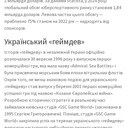
2 мільярди доларів. За даними Statista, у 2024 році
глобальний обсяг кіберспортивного ринку становив 1,84
мільярда доларів. Левова частка цього обсягу —
приблизно 75% станом на 2022 рік — надходить від
спонсорів.
Український «геймдев»
Історія «геймдеву» в незалежній Україні офіційно
розпочалася 30 вересня 1996 року з випуском першої
комерційної гри, яка мала назву «Admiral: Sea Battles» і
була присвячена морським боям епохи вітрильних флотів.
Окрім того, не менш знаковою подією для українського
«геймдеву» став випуск у березні 2001 першої комерційно
успішної гри під назвою «Козаки: Європейські війни».
Розробкою історичної стратегії в реальному часі
займалася київська студія «GSC Game World» (заснована в
1995 Сергієм Григоровичем). Пізніше, студія «GSC Game
World» закріпила успіх на теренах українського «геймдеву»
випуском наступного амбіційного проєкту світового