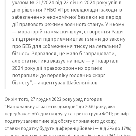
указом № 21/2024 від 23 січня 2024 року увів в
дію рішення РНБО «Про невідкладні заходи із
забезпечення економічної безпеки на період
дії правового режиму воєнного стану». У ньому
— мораторій на «маски-шоу», створення Ради
з підтримки підприємництва і зміни до закону
про БЕБ для «обмеження тиску на легальний
бізнес». Здавалося, це мало б запрацювати,
але статистика вказує на інше — у I кварталі
2024 року дії правоохоронних органів
потрапили до переліку головних скарг
бізнесу”, – акцентував Шабельніков.
Окрім того, 27 грудня 2023 року уряд погодив
“Національну стратегію доходів” до 2030 року, яка
передбачає: об’єднати другу та третю групи ФОП; розмір
податку залежатиме від обсягу отриманого доходу;
ставки податку будуть диференційовані — від 3% до 17%;
ставка податку залежатиме від виду діяльності ФОП; після