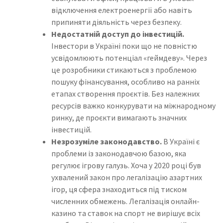
відключення електроенергії або навіть
припиняти діяльність через безпеку.
Недостатній доступ до інвестицій.
Інвестори в Україні поки що не повністю
усвідомлюють потенціал «геймдеву». Через
це розробники стикаються з проблемою
пошуку фінансування, особливо на ранніх
етапах створення проєктів. Без належних
ресурсів важко конкурувати на міжнародному
ринку, де проєкти вимагають значних
інвестицій.
Незрозуміле законодавство.
В Україні є
проблеми із законодавчою базою, яка
регулює ігрову галузь. Хоча у 2020 році був
ухвалений закон про легалізацію азартних
ігор, ця сфера знаходиться під тиском
численних обмежень. Легалізація онлайн-
казино та ставок на спорт не вирішує всіх