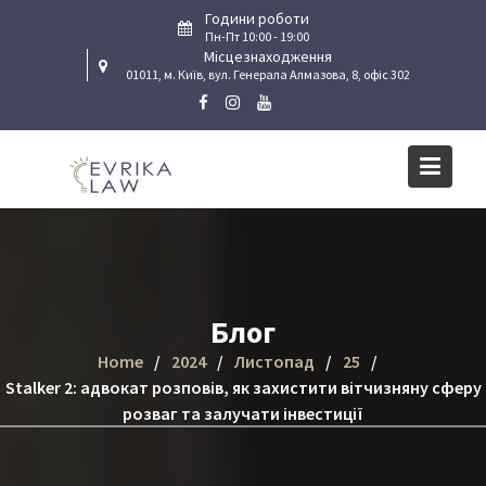
Skip
Години роботи
to
Пн-Пт 10:00 - 19:00
Місцезнаходження
content
01011, м. Київ, вул. Генерала Алмазова, 8, офіс 302
Блог
Home
2024
Листопад
25
Stalker 2: адвокат розповів, як захистити вітчизняну сферу
розваг та залучати інвестиції