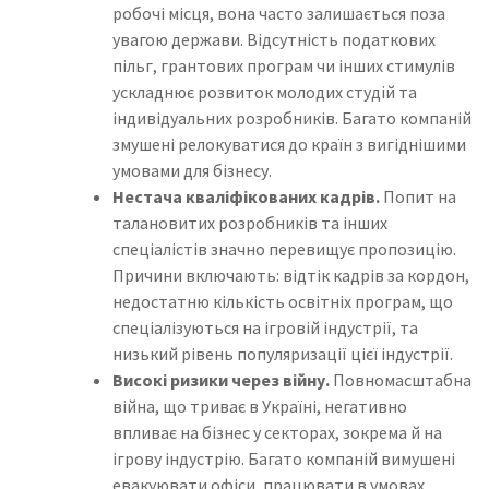
робочі місця, вона часто залишається поза
увагою держави. Відсутність податкових
пільг, грантових програм чи інших стимулів
ускладнює розвиток молодих студій та
індивідуальних розробників. Багато компаній
змушені релокуватися до країн з вигіднішими
умовами для бізнесу.
Нестача кваліфікованих кадрів.
Попит на
талановитих розробників та інших
спеціалістів значно перевищує пропозицію.
Причини включають: відтік кадрів за кордон,
недостатню кількість освітніх програм, що
спеціалізуються на ігровій індустрії, та
низький рівень популяризації цієї індустрії.
Високі ризики через війну.
Повномасштабна
війна, що триває в Україні, негативно
впливає на бізнес у секторах, зокрема й на
ігрову індустрію. Багато компаній вимушені
евакуювати офіси, працювати в умовах