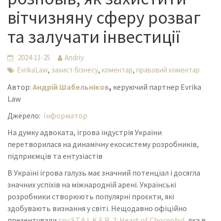
вітчизняну сферу розваг
та залучати інвестиції
2024-11-25
Andriy
,
,
,
EvrikaLaw
захист бізнесу
коментар
правовий коментар
Автор:
Андрій Шабельніков
,
керуючий партнер Evrika
Law
Джерело:
Інформатор
На думку адвоката, ігрова індустрія України
перетворилася на динамічну екосистему розробників,
підприємців та ентузіастів
В Україні ігрова галузь має значний потенціал і досягла
значних успіхів на міжнародній арені. Українські
розробники створюють популярні проєкти, які
здобувають визнання у світі. Нещодавно офіційно
презентували
гру S.T.A.L.K.E.R. 2: Heart of Chornobyl
, яка в