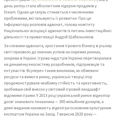
день релізу стала абсолютним лідером продажів у
Steam. Однак ця галузь стикається з численними
проблемами, які гальмують її розвиток. Про це
Інформатору розповів адвокат, голова комітету
Національної асоціації адвокатів із питань інвестиційної
діяльності та приватизації Андрій Шабельніков.
За словами адвоката, зростання ігрового бізнесу в усьому
світі призвело до значних успіхів на окремих ринках,
зокрема в Україні. Ігрова індустрія України перетворилася
на динамічну екосистему розробників, підприємців та
ентузіастів. Всупереч таким викликам, як обмежені
ресурси та вимоги ринку, українські творці ігор
продемонстрували неабияку стійкість та креативність,
зробивши свій внесок у світовий ігровий ландшафт
відомими іграми. У 2013 році український ринок відеоігор
досяг знакового показника — 300 мільйонів доларів, а
деякі видання називають відеоігри основним культурним
експортом України на Захід. 7 вересня 2020 року —