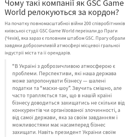
Чому такі компанії як GSC Game
World релокуються за кордон?
На початку повномасштабної війни 200 співробітників
київської студії GSC Game World переїхали до Праги
(Чехія), яка зараз є головним штабом GSC. Прагу обрали
завдяки доброзичливій атмосфері місцевої гральної
індустрії міста та її орендарів.
“В Україні з доброзичливою атмосферою є
проблеми. Перспективи, які наша держава
може запропонувати бізнесу — шалені
податки та “маски-шоу”. Звучить смішно, але
часто трапляється так, що в нашій країні
бізнесу доводиться захищатись не скільки від
конкурентів чи організованої злочинності, а
від самої держави, яка за своїм завданням і
можливостями має насамперед бізнес
захищати. Навіть президент України своїм