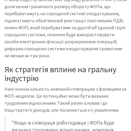
досягнення граничного розміру обороту ФОПи, що
перебуватимуть на спрощеній системі оподаткування,
підлягатимуть обов’язковій реєстрації платниками ПДВ;
кожен ФОП, який перебуватиме на другій об’єднаній групі
спрощеної системи, повинен буде використовувати
засоби електронної фіксації розрахункових операцій;
реформа спрощеної системи оподаткування триватиме
не менше як три роки.
Як стратегія вплине на гральну
індустрію
Нині значна кількість компаній співпрацює з фахівцями за
ФОП-моделлю. Це потенційно може бути визнано
трудовими відносинами. Такий ризик існував і до
Нацстратегії доходів, але посилюється з її ухваленням.
“Якщо ж співпраця роботодавця і ФОПа буде
визнана трудовими відносинами, компанія