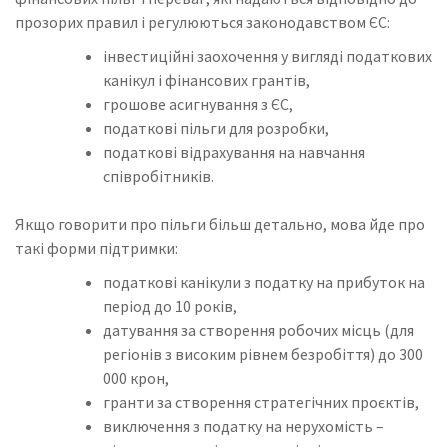
прозорих правил і регулюються законодавством ЄС:
інвестиційні заохочення у вигляді податкових
канікул і фінансових грантів,
грошове асигнування з ЄС,
податкові пільги для розробки,
податкові відрахування на навчання
співробітників.
Якщо говорити про пільги більш детально, мова йде про
такі форми підтримки:
податкові канікули з податку на прибуток на
період до 10 років,
датування за створення робочих місць (для
регіонів з високим рівнем безробіття) до 300
000 крон,
гранти за створення стратегічних проєктів,
виключення з податку на нерухомість –