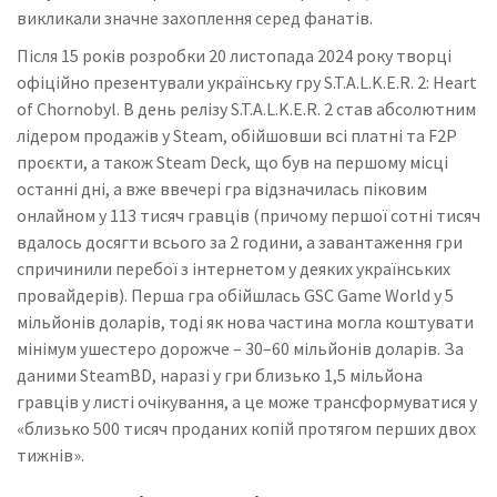
викликали значне захоплення серед фанатів.
Після 15 років розробки 20 листопада 2024 року творці
офіційно презентували українську гру S.T.A.L.K.E.R. 2: Heart
of Chornobyl. В день релізу S.T.A.L.K.E.R. 2 став абсолютним
лідером продажів у Steam, обійшовши всі платні та F2P
проєкти, а також Steam Deck, що був на першому місці
останні дні, а вже ввечері гра відзначилась піковим
онлайном у 113 тисяч гравців (причому першої сотні тисяч
вдалось досягти всього за 2 години, а завантаження гри
спричинили перебої з інтернетом у деяких українських
провайдерів). Перша гра обійшлась GSC Game World у 5
мільйонів доларів, тоді як нова частина могла коштувати
мінімум ушестеро дорожче – 30–60 мільйонів доларів. За
даними SteamBD, наразі у гри близько 1,5 мільйона
гравців у листі очікування, а це може трансформуватися у
«близько 500 тисяч проданих копій протягом перших двох
тижнів».