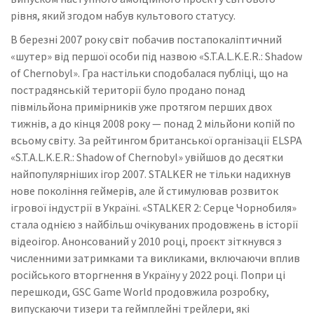
рівня, який згодом набув культового статусу.
В березні 2007 року світ побачив постапокаліптичний
«шутер» від першої особи під назвою «S.T.A.L.K.E.R.: Shadow
of Chernobyl». Гра настільки сподобалася публіці, що на
пострадянській території було продано понад
півмільйона примірників уже протягом перших двох
тижнів, а до кінця 2008 року — понад 2 мільйони копій по
всьому світу. За рейтингом британської організації ELSPA
«S.T.A.L.K.E.R.: Shadow of Chernobyl» увійшов до десятки
найпопулярніших ігор 2007. STALKER не тільки надихнув
нове покоління геймерів, але й стимулював розвиток
ігрової індустрії в Україні. «STALKER 2: Серце Чорнобиля»
стала однією з найбільш очікуваних продовжень в історії
відеоігор. Анонсований у 2010 році, проєкт зіткнувся з
численними затримками та викликами, включаючи вплив
російського вторгнення в Україну у 2022 році. Попри ці
перешкоди, GSC Game World продовжила розробку,
випускаючи тизери та геймплейні трейлери, які