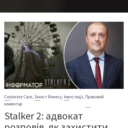
,
,
,
Corporate Case
Захист бізнесу
Інвестиції
Правовий
коментар
Stalker 2: адвокат
розповів, як захистити