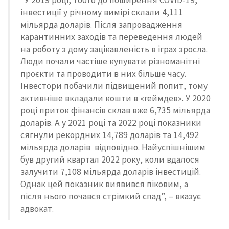
“У 2019 році, тобто до поширення COVID-19,
інвестиції у річному вимірі склали 4,111
мільярда доларів. Після запровадження
карантинних заходів та переведення людей
на роботу з дому зацікавленість в іграх зросла.
Люди почали частіше купувати різноманітні
проєкти та проводити в них більше часу.
Інвестори побачили підвищений попит, тому
активніше вкладали кошти в «геймдев». У 2020
році приток фінансів склав вже 6,735 мільярда
доларів. А у 2021 році та 2022 році показники
сягнули рекордних 14,789 доларів та 14,492
мільярда доларів відповідно. Найуспішнішим
був другий квартал 2022 року, коли вдалося
залучити 7,108 мільярда доларів інвестицій.
Однак цей показник виявився піковим, а
після нього почався стрімкий спад”, – вказує
адвокат.