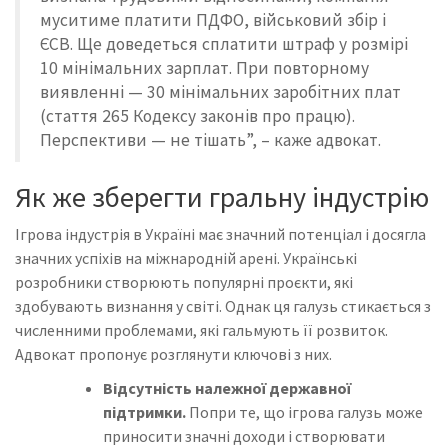
муситиме платити ПДФО, військовий збір і
ЄСВ. Ще доведеться сплатити штраф у розмірі
10 мінімальних зарплат. При повторному
виявленні — 30 мінімальних заробітних плат
(стаття 265 Кодексу законів про працю).
Перспективи — не тішать”, – каже адвокат.
Як же зберегти гральну індустрію
Ігрова індустрія в Україні має значний потенціал і досягла
значних успіхів на міжнародній арені. Українські
розробники створюють популярні проєкти, які
здобувають визнання у світі. Однак ця галузь стикається з
численними проблемами, які гальмують її розвиток.
Адвокат пропонує розглянути ключові з них.
Відсутність належної державної
підтримки.
Попри те, що ігрова галузь може
приносити значні доходи і створювати