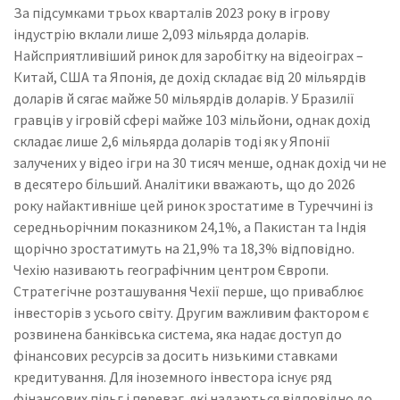
За підсумками трьох кварталів 2023 року в ігрову
індустрію вклали лише 2,093 мільярда доларів.
Найсприятливіший ринок для заробітку на відеоіграх –
Китай, США та Японія, де дохід складає від 20 мільярдів
доларів й сягає майже 50 мільярдів доларів. У Бразилії
гравців у ігровій сфері майже 103 мільйони, однак дохід
складає лише 2,6 мільярда доларів тоді як у Японії
залучених у відео ігри на 30 тисяч менше, однак дохід чи не
в десятеро більший. Аналітики вважають, що до 2026
року найактивніше цей ринок зростатиме в Туреччині із
середньорічним показником 24,1%, а Пакистан та Індія
щорічно зростатимуть на 21,9% та 18,3% відповідно.
Чехію називають географічним центром Європи.
Стратегічне розташування Чехії перше, що приваблює
інвесторів з усього світу. Другим важливим фактором є
розвинена банківська система, яка надає доступ до
фінансових ресурсів за досить низькими ставками
кредитування. Для іноземного інвестора існує ряд
фінансових пільг і переваг, які надаються відповідно до