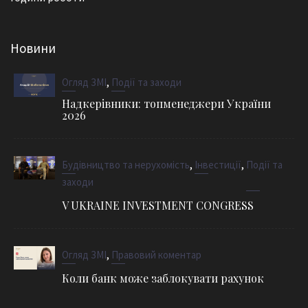
Новини
,
Огляд ЗМІ
Події та заходи
Надкерівники: топменеджери України
2026
,
,
Будівництво та нерухомість
Інвестиції
Події та
заходи
V UKRAINE INVESTMENT CONGRESS
,
Огляд ЗМІ
Правовий коментар
Коли банк може заблокувати рахунок