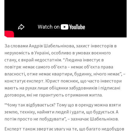
За словами Андрія Шабельнікова, захист інвесторів в
нерухомість в Україні, особливо в умовах воєнного
стану, є вкрай недостатнім. “Людина інвестує в
повітря: немає самого об’єкта – немає об’єкта права
власності, отже немає квартири, будинку, нічого немає”, –
констатує експерт. Юрист пояснює, що часто інвестори
мають на руках лише обіцянки забудовників і підписані
договори, які не гарантують отримання житла.
“Чому так відбувається? Тому що в оренду можна взяти
землю, техніку, найняти людей і удати, що будується. А
потім просто не побудувати”, – зазначає Шабельніков.
Експерт також звертає увагу на те, що багато недобудов