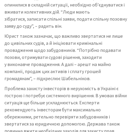
опинилися в складній ситуації, необхідно об’єднуватися і
вживати колективних дій. “Люди мають
зібратися, записати спільні заяви, подати спільну позовну
заяву до суду”, – радить він.
Юрист також зазначає, що важливо звертатися не лише
до цивільних судів, а й ініціювати кримінальні
провадження щодо забудовників. “Потрібно подавати
позови, отримувати судові рішення, заходити
у виконавче провадження. А далі – арешт на майно
компанії, продаж цих активів і сплату грошей
громадянам”, – підкреслює Шабельніков.
Проблема захисту інвесторів в нерухомість в Україні є
гострою і потребує системного вирішення. В умовах війни
ситуація ще більше ускладнюється. Експерти
рекомендують інвесторам бути максимально
обережними, ретельно перевіряти забудовників і
звертатися за юридичною допомогою. Держава також
повинна вжити необхідних заходів для захисту прав