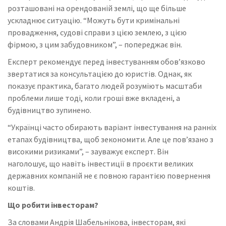
розташовані на орендованій землі, що ще більше
ускладнює ситуацію. “Можуть бути кримінальні
провадження, судові справи з цією землею, з цією
фірмою, з цим забудовником”, – попереджає він.
Експерт рекомендує перед інвестуванням обов’язково
звертатися за консультацією до юристів. Однак, як
показує практика, багато людей розуміють масштаби
проблеми лише тоді, коли гроші вже вкладені, а
будівництво зупинено.
“Українці часто обирають варіант інвестування на ранніх
етапах будівництва, щоб зекономити. Але це пов’язано з
високими ризиками”, – зауважує експерт. Він
наголошує, що навіть інвестиції в проєкти великих
державних компаній не є повною гарантією повернення
коштів.
Що робити інвесторам?
За словами Андрія Шабельнікова, інвесторам, які