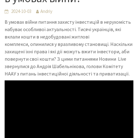
2024-10-03
Andriy
В умовах війни питання захисту інвестицій в нерухомість
набуває особливої актуальності. Тисячі українців, які
вклали кошти в недобудовані житлові
комплекси, опинилися у вразливому становищі. Наскільки
захищені їхні права і які дії можуть вжити інвестори, аби
повернути свої кошти? З цими питаннями Новини Live
звернулися до Андрія Шабельнікова, голови Комітету
НААУ з питань інвестиційної діяльності та приватизації.