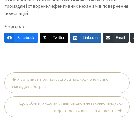
громадян і створення ефективних механізмів повернення
інвестицій.
Share via:
Facebook
Twitter
LinkedIn
Email
Навігація
Як отримати компенсацію за пошкоджене майно
записів
внаслідок обстрілів
Що робити, якщо ви стали свідком незаконної вирубки
дерев: роз’яснення від адвокатів