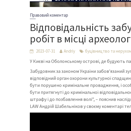
Правовий коментар
Відповідальність за
робіт в місці археоло
2023-07-31
Andriy
буцівництво та нерухом
У Києві на Оболонському острові, де будують па
Забудовник за законом України забов’язаний з
відповідний орган охорони культурної спадщин
бути порушено кримінальне провадження, і осо
бути притягнуті до кримінальної відповідальнос
штрафу і до позбавлення волі”, – пояснив нас
LAW Андрій Шабельніков у своєму коментарі тел