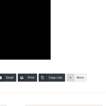
Email
Print
Copy Link
More