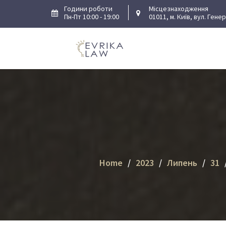
Skip
Години роботи
Місцезнаходження
Пн-Пт 10:00 - 19:00
01011, м. Київ, вул. Гене
to
content
Home
2023
Липень
31