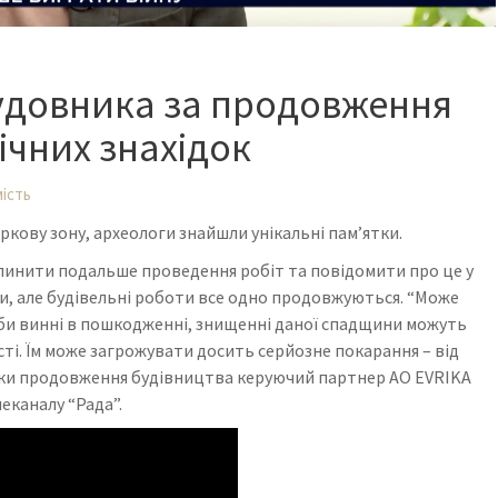
будовника за продовження
гічних знахідок
ість
ркову зону, археологи знайшли унікальні пам’ятки.
упинити подальше проведення робіт та повідомити про це у
и, але будівельні роботи все одно продовжуються. “Може
би винні в пошкодженні, знищенні даної спадщини можуть
ті. Їм може загрожувати досить серйозне покарання – від
лідки продовження будівництва керуючий партнер АО EVRIKA
еканалу “Рада”.