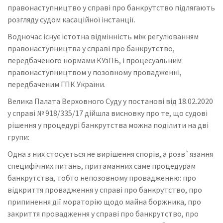
правонаступництво у справі про банкрутство підлягають
розгляду судом касаційної інстанції.
Водночас існує істотна відмінність між регулюванням
правонаступництва у справі про банкрутство,
передбаченого нормами КУзПБ, і процесуальним
правонаступництвом у позовному провадженні,
передбаченим ГПК України.
Велика Палата Верховного Суду у постанові від 18.02.2020
у справі № 918/335/17 дійшла висновку про те, що судові
рішення у процедурі банкрутства можна поділити на дві
групи:
Одна з них стосується не вирішення спорів, а розв`язання
специфічних питань, притаманних саме процедурам
банкрутства, тобто непозовному провадженню: про
відкриття провадження у справі про банкрутство, про
припинення дії мораторію щодо майна боржника, про
закриття провадження у справі про банкрутство, про