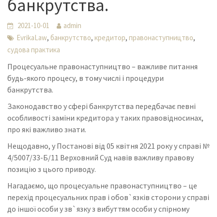
банкрутства.
2021-10-01
admin
,
,
,
,
EvrikaLaw
банкрутство
кредитор
правонаступництво
судова практика
Процесуальне правонаступництво – важливе питання
будь-якого процесу, в тому числі і процедури
банкрутства.
Законодавство у сфері банкрутства передбачає певні
особливості заміни кредитора у таких правовідносинах,
про які важливо знати.
Нещодавно, у Постанові від 05 квітня 2021 року у справі №
4/5007/33-Б/11 Верховний Суд навів важливу правову
позицію з цього приводу.
Нагадаємо, що процесуальне правонаступництво – це
перехід процесуальних прав і обов`язків сторони у справі
до іншої особи у зв`язку з вибуттям особи у спірному