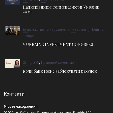
Надкерівники: топменеджери України
2026
,
,
Будівництво та нерухомість
Інвестиції
Події та
заходи
V UKRAINE INVESTMENT CONGRESS
,
Огляд ЗМІ
Правовий коментар
Коли банк може заблокувати рахунок
Контакти
Місцезнаходження
01011, м. Київ, вул. Генерала Алмазова, 8, офіс 302