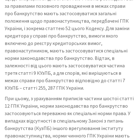
за правилами позовного провадження в межах справи
про банкрутство мають застосовуватися загальні
положення щодо правонаступництва, передбачені ГПК
України, і зокрема статтею 52 цього Кодексу. Для заміни
кредитора у справі про банкрутство, вимоги якого
включено до реєстру кредиторських вимог,
правонаступником, мають застосовуватися спеціальні
норми законодавства про банкрутство. Відтак, в
залежності від цього мають застосовуватися частина
третя статті 9 КУзПБ, а для спорів, які вирішуються в
межах справи про банкрутство відповідно до статті 7
КУзПБ – статті 255, 287 ГПК України.
При цьому, з урахуванням приписів частини шостої статті
12 ГПК України, норми законодавства про банкрутство
застосовуються переважно як спеціальні норми права. У
випадках відсутності в спеціальному Законі з питань
банкрутства (КузПБ) іншого врегулювання інституту
правонаступництва, норми чинного ГПК України мають