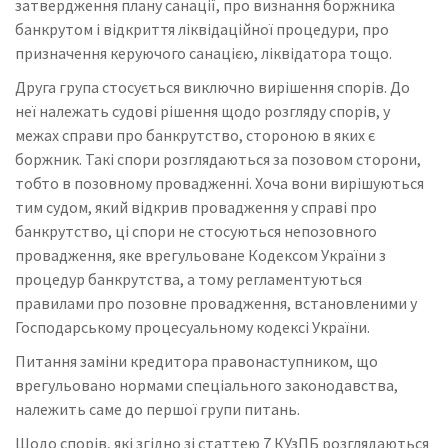
затвердження плану санації, про визнання боржника
банкрутом і відкриття ліквідаційної процедури, про
призначення керуючого санацією, ліквідатора тощо.
Друга група стосується виключно вирішення спорів. До
неї належать судові рішення щодо розгляду спорів, у
межах справи про банкрутство, стороною в яких є
боржник. Такі спори розглядаються за позовом сторони,
тобто в позовному провадженні. Хоча вони вирішуються
тим судом, який відкрив провадження у справі про
банкрутство, ці спори не стосуються непозовного
провадження, яке врегульоване Кодексом України з
процедур банкрутства, а тому регламентуються
правилами про позовне провадження, встановленими у
Господарському процесуальному кодексі України.
Питання заміни кредитора правонаступником, що
врегульовано нормами спеціального законодавства,
належить саме до першої групи питань.
Щодо спорів, які згідно зі статтею 7 КУзПБ розглядаються