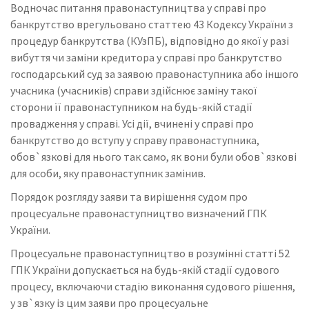
Водночас питання правонаступництва у справі про
банкрутство врегульовано статтею 43 Кодексу України з
процедур банкрутства (КУзПБ), відповідно до якої у разі
вибуття чи заміни кредитора у справі про банкрутство
господарський суд за заявою правонаступника або іншого
учасника (учасників) справи здійснює заміну такої
сторони її правонаступником на будь-якій стадії
провадження у справі. Усі дії, вчинені у справі про
банкрутство до вступу у справу правонаступника,
обов`язкові для нього так само, як вони були обов`язкові
для особи, яку правонаступник замінив.
Порядок розгляду заяви та вирішення судом про
процесуальне правонаступництво визначений ГПК
України.
Процесуальне правонаступництво в розумінні статті 52
ГПК України допускається на будь-якій стадії судового
процесу, включаючи стадію виконання судового рішення,
у зв`язку із цим заяви про процесуальне