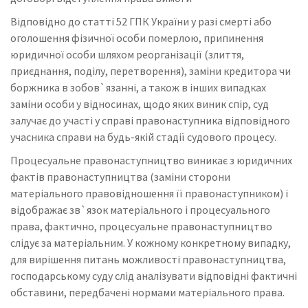
Відповідно до статті 52 ГПК України у разі смерті або
оголошення фізичної особи померлою, припинення
юридичної особи шляхом реорганізації (злиття,
приєднання, поділу, перетворення), заміни кредитора чи
боржника в зобов`язанні, а також в інших випадках
заміни особи у відносинах, щодо яких виник спір, суд
залучає до участі у справі правонаступника відповідного
учасника справи на будь-якій стадії судового процесу.
Процесуальне правонаступництво виникає з юридичних
фактів правонаступництва (заміни сторони
матеріального правовідношення її правонаступником) і
відображає зв`язок матеріального і процесуального
права, фактично, процесуальне правонаступництво
слідує за матеріальним. У кожному конкретному випадку,
для вирішення питань можливості правонаступництва,
господарському суду слід аналізувати відповідні фактичні
обставини, передбачені нормами матеріального права.