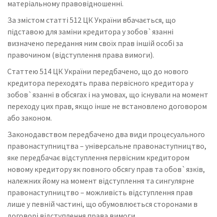
матеріальному правовідношенні.
За змістом статті 512 ЦК України вбачається, що
підставою для заміни кредитора у зобов`язанні
визначено передання ним своїх прав іншій особі за
правочином (відступлення права вимоги).
Статтею 514 ЦК України передбачено, що до нового
кредитора переходять права первісного кредитора у
зобов`язанні в обсягах і на умовах, що існували на момент
переходу цих прав, якщо інше не встановлено договором
або законом.
Законодавством передбачено два види процесуального
правонаступництва – універсальне правонаступництво,
яке передбачає відступлення первісним кредитором
новому кредитору як повного обсягу прав та обов`язків,
належних йому на момент відступлення та сингулярне
правонаступництво – можливість відступлення прав
лише у певній частині, що обумовлюється сторонами в
договорі відступлення права вимоги