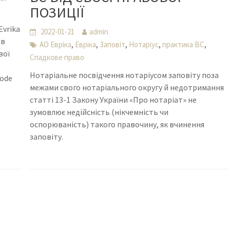
ПОЗИЦІЇ
Evrika
2022-01-21
admin
 в
,
,
,
,
,
АО Евріка
Евріка
Заповіт
Нотаріус
практика ВС
вої
Спадкове право
Нотаріальне посвідчення нотаріусом заповіту поза
rode
межами свого нотаріального округу й недотримання
статті 13-1 Закону України «Про нотаріат» не
зумовлює недійсність (нікчемність чи
оспорюваність) такого правочину, як вчинення
заповіту.