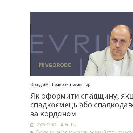
,
Огляд ЗМІ
Правовий коментар
Як оформити спадщину, як
спадкоємець або спадкодав
за кордоном
2025-06-02
Andriy
,
,
,
EvrikaLaw
виїзд за кордон
воєнний стан
правов