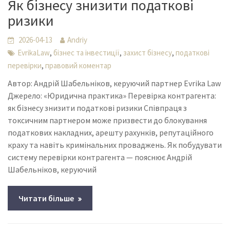
Як бізнесу знизити податкові
ризики
2026-04-13
Andriy
,
,
,
EvrikaLaw
бізнес та інвестиції
захист бізнесу
податкові
,
перевірки
правовий коментар
Автор: Андрій Шабельніков, керуючий партнер Evrika Law
Джерело: «Юридична практика» Перевірка контрагента:
як бізнесу знизити податкові ризики Співпраця з
токсичним партнером може призвести до блокування
податкових накладних, арешту рахунків, репутаційного
краху та навіть кримінальних проваджень. Як побудувати
систему перевірки контрагента — пояснює Андрій
Шабельніков, керуючий
Читати більше