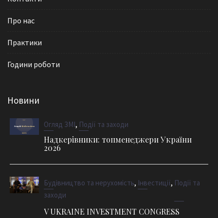
Про нас
Практики
Години роботи
Новини
,
Огляд ЗМІ
Події та заходи
Надкерівники: топменеджери України
2026
,
,
Будівництво та нерухомість
Інвестиції
Події та
заходи
V UKRAINE INVESTMENT CONGRESS