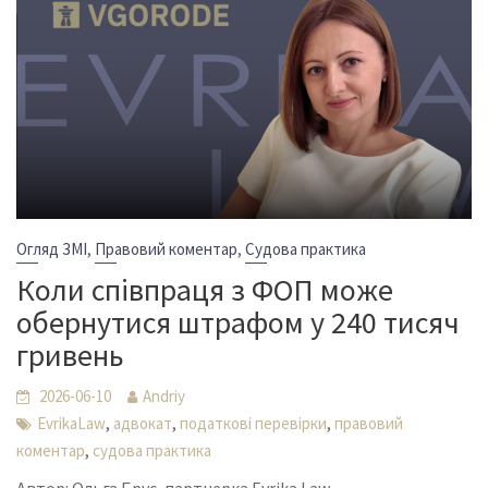
,
,
Огляд ЗМІ
Правовий коментар
Судова практика
Коли співпраця з ФОП може
обернутися штрафом у 240 тисяч
гривень
2026-06-10
Andriy
,
,
,
EvrikaLaw
адвокат
податкові перевірки
правовий
,
коментар
судова практика