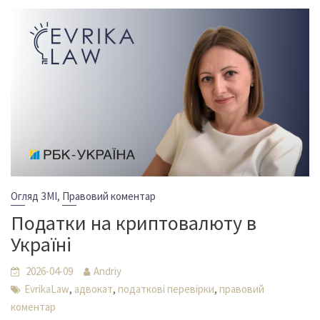
,
Огляд ЗМІ
Правовий коментар
Податки на криптовалюту в
Україні
2026-04-09
Andriy
,
,
,
EvrikaLaw
адвокат
податкові перевірки
правовий
коментар