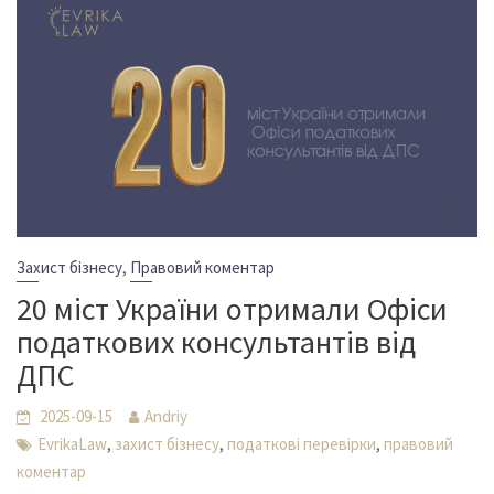
,
Захист бізнесу
Правовий коментар
20 міст України отримали Офіси
податкових консультантів від
ДПС
2025-09-15
Andriy
,
,
,
EvrikaLaw
захист бізнесу
податкові перевірки
правовий
коментар