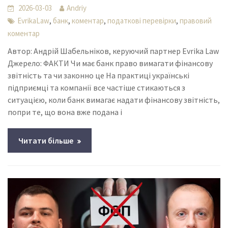
2026-03-03
Andriy
,
,
,
,
EvrikaLaw
банк
коментар
податкові перевірки
правовий
коментар
Автор: Андрій Шабельніков, керуючий партнер Evrika Law
Джерело: ФАКТИ Чи має банк право вимагати фінансову
звітність та чи законно це На практиці українські
підприємці та компанії все частіше стикаються з
ситуацією, коли банк вимагає надати фінансову звітність,
попри те, що вона вже подана і
Читати більше