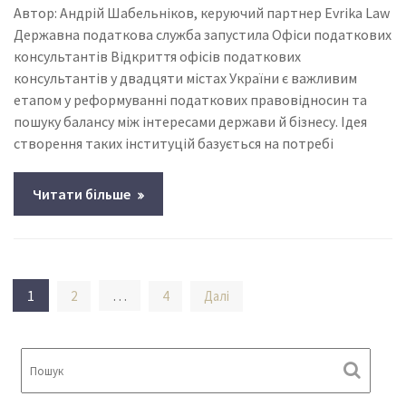
Автор: Андрій Шабельніков, керуючий партнер Evrika Law
Державна податкова служба запустила Офіси податкових
консультантів Відкриття офісів податкових
консультантів у двадцяти містах України є важливим
етапом у реформуванні податкових правовідносин та
пошуку балансу між інтересами держави й бізнесу. Ідея
створення таких інституцій базується на потребі
Читати більше
Пагінація
1
…
2
4
Далі
записів