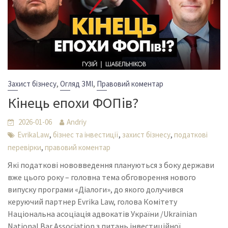
,
,
Захист бізнесу
Огляд ЗМІ
Правовий коментар
Кінець епохи ФОПів?
2026-01-06
Andriy
,
,
,
EvrikaLaw
бізнес та інвестиції
захист бізнесу
податкові
,
перевірки
правовий коментар
Які податкові нововведення плануються з боку держави
вже цього року – головна тема обговорення нового
випуску програми «Діалоги», до якого долучився
керуючий партнер Evrika Law, голова Комітету
Національна асоціація адвокатів України /Ukrainian
National Bar Association з питань інвестиційної