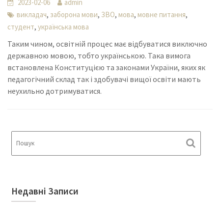
2023-02-06
admin
,
,
,
,
,
викладач
заборона мови
ЗВО
мова
мовне питання
,
студент
українська мова
Таким чином, освітній процес має відбуватися виключно
державною мовою, тобто українською. Така вимога
встановлена Конституцією та законами України, яких як
педагогічний склад так і здобувачі вищої освіти мають
неухильно дотримуватися.
Недавні Записи