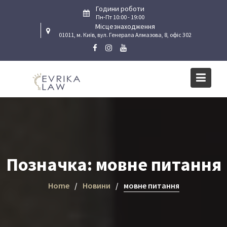
Skip
Години роботи
to
Пн-Пт 10:00 - 19:00
Місцезнаходження
content
01011, м. Київ, вул. Генерала Алмазова, 8, офіс 302
Позначка:
мовне питання
Home
Новини
мовне питання