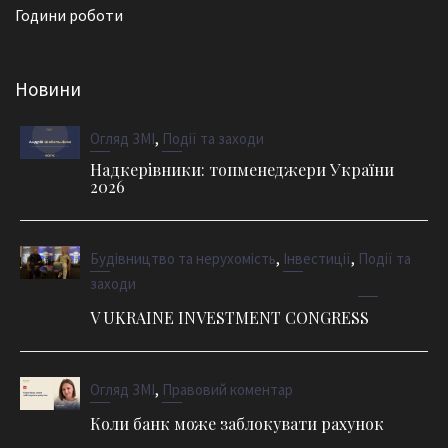
Години роботи
Новини
,
Огляд ЗМІ
Події та заходи
Надкерівники: топменеджери України
2026
,
,
Будівництво та нерухомість
Інвестиції
Події та
заходи
V UKRAINE INVESTMENT CONGRESS
,
Огляд ЗМІ
Правовий коментар
Коли банк може заблокувати рахунок