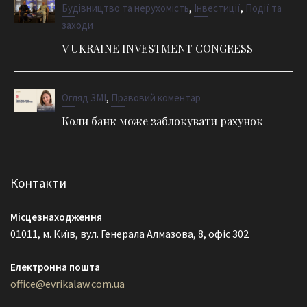
,
,
Будівництво та нерухомість
Інвестиції
Події та
заходи
V UKRAINE INVESTMENT CONGRESS
,
Огляд ЗМІ
Правовий коментар
Коли банк може заблокувати рахунок
Контакти
Місцезнаходження
01011, м. Київ, вул. Генерала Алмазова, 8, офіс 302
Електронна пошта
office@evrikalaw.com.ua