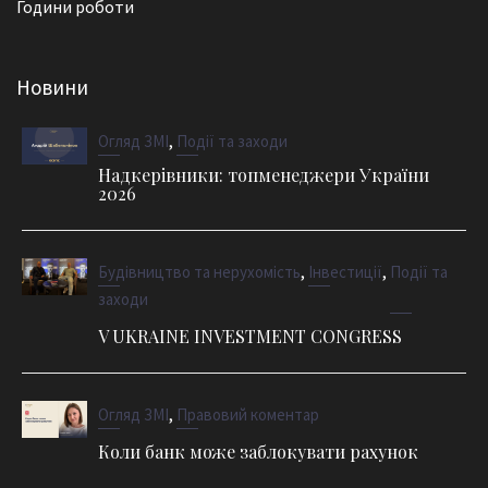
Години роботи
Новини
,
Огляд ЗМІ
Події та заходи
Надкерівники: топменеджери України
2026
,
,
Будівництво та нерухомість
Інвестиції
Події та
заходи
V UKRAINE INVESTMENT CONGRESS
,
Огляд ЗМІ
Правовий коментар
Коли банк може заблокувати рахунок