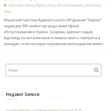
,
,
,
,
державна мова
Евріка
мова
обслуговування
українська
мова
Керуючий партнер Адвокатського об’єднання “Евріка”
надав для ЗМІ коментар щодо мови сфери
обслуговування в Україні. Зокрема, адвокат надав
відповіді на питання якою ж мовою мають говорити в
закладах та які наслідки порушення законодавчих вимог.
Недавні Записи
Надкерівники: топменеджери України 2026