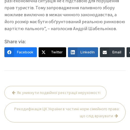
разі економічна ситуація не є підставою для порушення
прав туристів. Тому запровадження паливного збору
можливе виключно в межах чинного законодавства, а
його розмір має бути обґрунтований реальною ринковою
вартістю пального”, – наголосив Андрій Шабельніков.
Share via:
Facebook
Twitter
LinkedIn
Email
Навігація
Як уникнути подвійної реєстрації нерухомості
записів
Рекодифікація ЦК України в частині норм сімейного права:
що слід врахувати