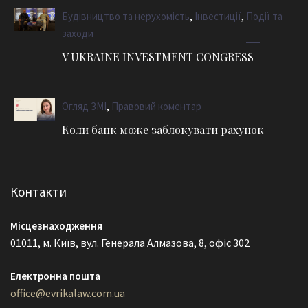
,
,
Будівництво та нерухомість
Інвестиції
Події та
заходи
V UKRAINE INVESTMENT CONGRESS
,
Огляд ЗМІ
Правовий коментар
Коли банк може заблокувати рахунок
Контакти
Місцезнаходження
01011, м. Київ, вул. Генерала Алмазова, 8, офіс 302
Електронна пошта
office@evrikalaw.com.ua