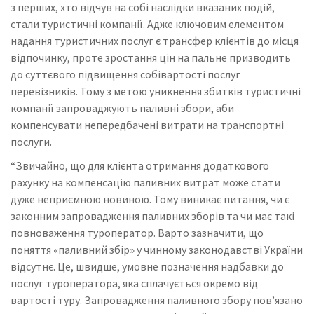
з перших, хто відчув на собі наслідки вказаних подій,
стали туристичні компанії. Адже ключовим елементом
надання туристичних послуг є трансфер клієнтів до місця
відпочинку, проте зростання цін на пальне призводить
до суттєвого підвищення собівартості послуг
перевізників. Тому з метою уникнення збитків туристичні
компанії запроваджують паливні збори, аби
компенсувати непередбачені витрати на транспортні
послуги.
“Звичайно, що для клієнта отримання додаткового
рахунку на компенсацію паливних витрат може стати
дуже неприємною новиною. Тому виникає питання, чи є
законним запровадження паливних зборів та чи має такі
повноваження туроператор. Варто зазначити, що
поняття «паливний збір» у чинному законодавстві України
відсутнє. Це, швидше, умовне позначення надбавки до
послуг туроператора, яка сплачується окремо від
вартості туру. Запровадження паливного збору пов’язано