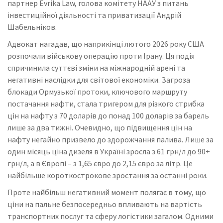
партнер Evrika Law, голова комітету НААУ з питань
інвестиційної діяльності та приватизації Андрій
Шабельніков.
Адвокат нагадав, що наприкінці лютого 2026 року США
розпочали військову операцію проти Ірану. Ця подія
спричинила суттєві зміни на міжнародній арені та
негативні наслідки для світової економіки. Загроза
блокади Ормузької протоки, ключового маршруту
постачання нафти, стала тригером для різкого стрибка
цін на нафту з 70 доларів до понад 100 доларів за барель
лише за два тижні. Очевидно, що підвищення цін на
нафту негайно призвело до здорожчання палива. Лише за
один місяць ціна дизеля в Україні зросла з 61 грн/л до 90+
грн/л, а в Європі – з 1,65 євро до 2,15 євро за літр. Це
найбільше короткострокове зростання за останні роки.
Проте найбільш негативний момент полягає в тому, що
ціни на пальне безпосередньо впливають на вартість
транспортних послуг та сферу логістики загалом. Одними