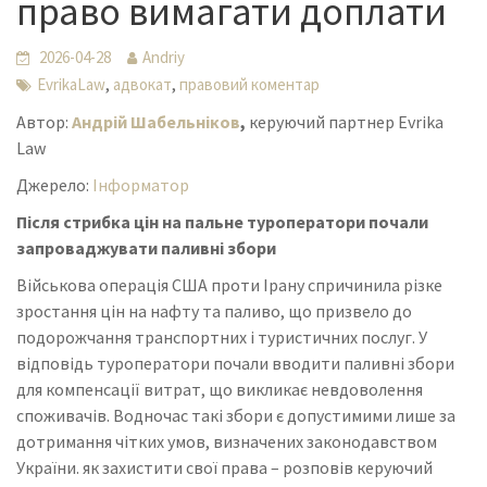
право вимагати доплати
2026-04-28
Andriy
,
,
EvrikaLaw
адвокат
правовий коментар
Автор:
Андрій Шабельніков
,
керуючий партнер Evrika
Law
Джерело:
Інформатор
Після стрибка цін на пальне туроператори почали
запроваджувати паливні збори
Військова операція США проти Ірану спричинила різке
зростання цін на нафту та паливо, що призвело до
подорожчання транспортних і туристичних послуг. У
відповідь туроператори почали вводити паливні збори
для компенсації витрат, що викликає невдоволення
споживачів. Водночас такі збори є допустимими лише за
дотримання чітких умов, визначених законодавством
України. як захистити свої права – розповів керуючий