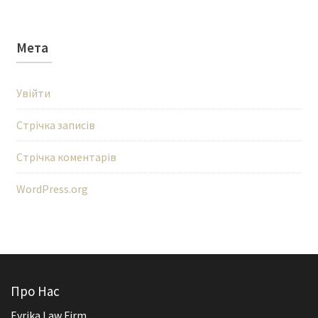
Мета
Увійти
Стрічка записів
Стрічка коментарів
WordPress.org
Про Нас
Evrika Law Firm