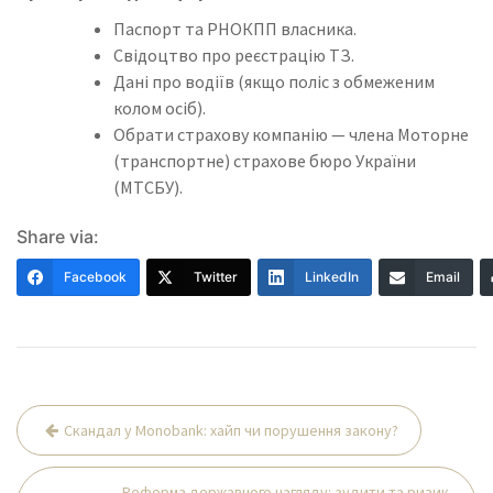
Паспорт та РНОКПП власника.
Свідоцтво про реєстрацію ТЗ.
Дані про водіїв (якщо поліс з обмеженим
колом осіб).
Обрати страхову компанію — члена Моторне
(транспортне) страхове бюро України
(МТСБУ).
Share via:
Facebook
Twitter
LinkedIn
Email
Навігація
Скандал у Monobank: хайп чи порушення закону?
записів
Реформа державного нагляду: аудити та ризик-