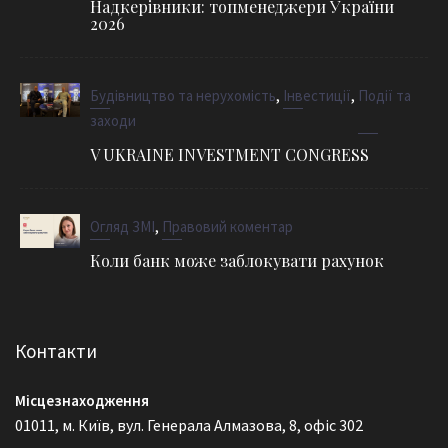
Надкерівники: топменеджери України
2026
,
,
Будівництво та нерухомість
Інвестиції
Події та
заходи
V UKRAINE INVESTMENT CONGRESS
,
Огляд ЗМІ
Правовий коментар
Коли банк може заблокувати рахунок
Контакти
Місцезнаходження
01011, м. Київ, вул. Генерала Алмазова, 8, офіс 302