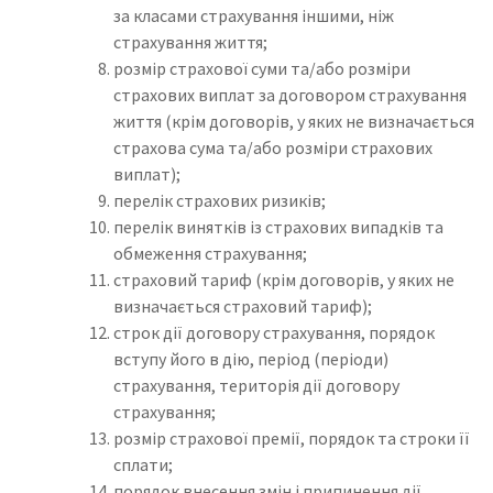
за класами страхування іншими, ніж
страхування життя;
розмір страхової суми та/або розміри
страхових виплат за договором страхування
життя (крім договорів, у яких не визначається
страхова сума та/або розміри страхових
виплат);
перелік страхових ризиків;
перелік винятків із страхових випадків та
обмеження страхування;
страховий тариф (крім договорів, у яких не
визначається страховий тариф);
строк дії договору страхування, порядок
вступу його в дію, період (періоди)
страхування, територія дії договору
страхування;
розмір страхової премії, порядок та строки її
сплати;
порядок внесення змін і припинення дії