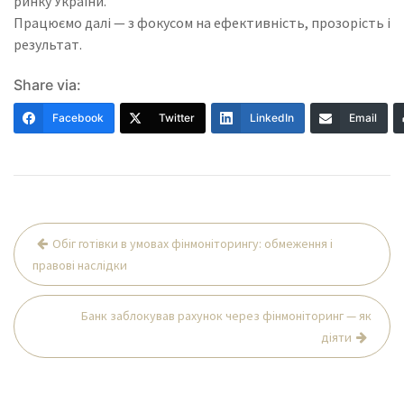
ринку України.
Працюємо далі — з фокусом на ефективність, прозорість і
результат.
Share via:
Facebook
Twitter
LinkedIn
Email
Навігація
Обіг готівки в умовах фінмоніторингу: обмеження і
записів
правові наслідки
Банк заблокував рахунок через фінмоніторинг — як
діяти