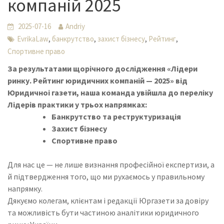
компаній 2025
2025-07-16
Andriy
,
,
,
,
EvrikaLaw
банкрутство
захист бізнесу
Рейтинг
Спортивне право
За результатами щорічного дослідження «Лідери
ринку. Рейтинг юридичних компаній — 2025» від
Юридичноі газети
, наша команда увійшла до переліку
Лідерів практики у трьох напрямках:
Банкрутство та реструктуризація
Захист бізнесу
Спортивне право
Для нас це — не лише визнання професійної експертизи, а
й підтвердження того, що ми рухаємось у правильному
напрямку.
Дякуємо колегам, клієнтам і редакції Юргазети за довіру
та можливість бути частиною аналітики юридичного