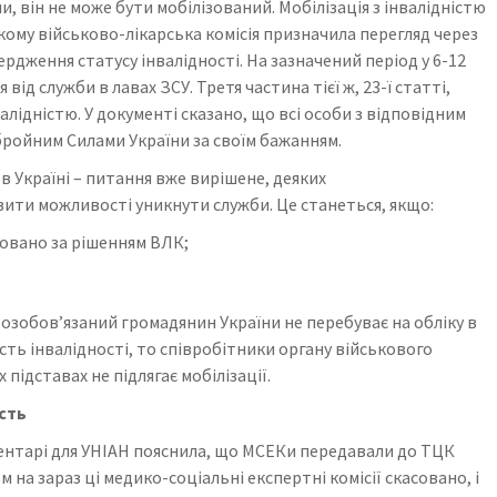
 він не може бути мобілізований. Мобілізація з інвалідністю
 кому військово-лікарська комісія призначила перегляд через
ердження статусу інвалідності. На зазначений період у 6-12
від служби в лавах ЗСУ. Третя частина тієї ж, 23-ї статті,
алідністю. У документі сказано, що всі особи з відповідним
бройним Силами України за своїм бажанням.
в Україні – питання вже вирішене, деяких
ити можливості уникнути служби. Це станеться, якщо:
льовано за рішенням ВЛК;
озобов’язаний громадянин України не перебуває на обліку в
ть інвалідності, то співробітники органу військового
 підставах не підлягає мобілізації.
сть
ентарі для УНІАН пояснила, що МСЕКи передавали до ТЦК
 на зараз ці медико-соціальні експертні комісії скасовано, і