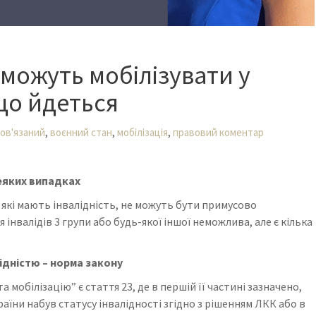
 можуть мобілізувати у
що йдеться
,
,
,
ов'язаний
воєнний стан
мобілізація
правовий коментар
деяких випадках
 які мають інвалідність, не можуть бути примусово
 інвалідів 3 групи або будь-якої іншої неможлива, але є кілька
лідністю – норма закону
а мобілізацію” є стаття 23, де в першій її частині зазначено,
їни набув статусу інвалідності згідно з рішенням ЛКК або в