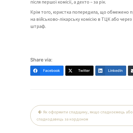
після першої комісії, а дехто – за рік.
Крім того, юристка попередила, що обмежено п
на військово-лікарську комісію в ТЦК або через 
штраф.
Share via:
Facebook
Twitter
LinkedIn
Навігація
Як оформити спадщину, якщо спадкоємець або
записів
спадкодавець за кордоном