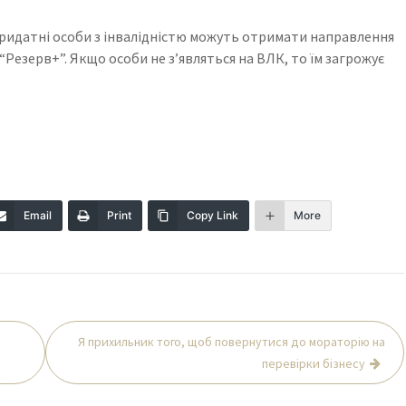
ридатні особи з інвалідністю можуть отримати направлення
“Резерв+”. Якщо особи не з’являться на ВЛК, то їм загрожує
Email
Print
Copy Link
More
Я прихильник того, щоб повернутися до мораторію на
перевірки бізнесу