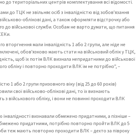
о до територіальних центрів комплектування всі відомості.
и до ТЦК не звільняє осіб з інвалідністю від зобов’язання
військово-облікові дані, а також оформляти відстрочку або
о до військової служби. Особам не варто думати, що питання
СЕКи.
о вторгнення мали інвалідність 1 або 2 групи, але ніде не
виключені, обов’язково мають стати на військовий облік у ТЦК,
ність, щоб їх потім ВЛК визнала непридатними до військової
ого обліку і повторно проходити ВЛК їм не потрібно”, –
стю 1 або 2 групи призовного віку (від 25 до 60 років)
овили свої військово-облікові дані, то їх визнають
 з військового обліку, і вони не повинні проходити ВЛК
ою інвалідності визнавали обмежено придатними, а пізніше –
 обмежено придатними, потрібно повторно пройти ВЛК до 5
соби теж мають повторно проходити ВЛК – дехто за півроку