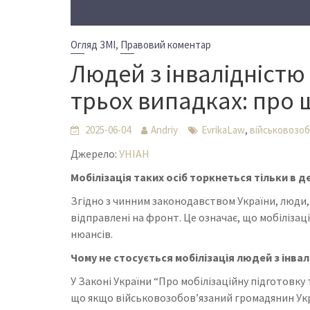
,
Огляд ЗМІ
Правовий коментар
Людей з інвалідністю
трьох випадках: про 
,
2025-06-04
Andriy
EvrikaLaw
військовозоб
Джерело:
УНІАН
Мобілізація таких осіб торкнеться тільки в 
Згідно з чинним законодавством України, люди,
відправлені на фронт. Це означає, що мобілізація
нюансів.
Чому не стосується мобілізація людей з інва
У Законі України “Про мобілізаційну підготовку т
що якщо військовозобов’язаний громадянин Укра