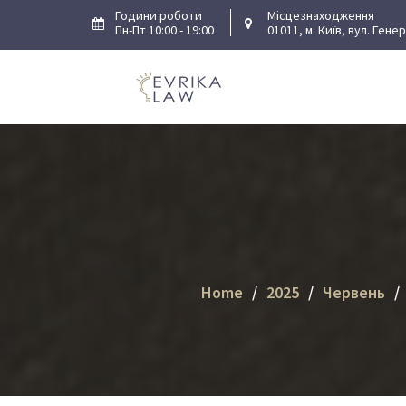
Skip
Години роботи
Місцезнаходження
Пн-Пт 10:00 - 19:00
01011, м. Київ, вул. Гене
to
content
Home
2025
Червень