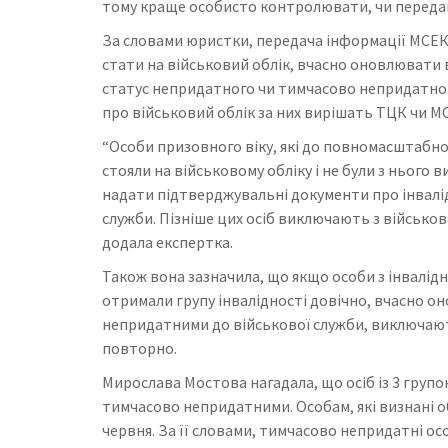
тому краще особисто контролювати, чи передан
За словами юристки, передача інформації МСЕКам
стати на військовий облік, вчасно оновлювати 
статус непридатного чи тимчасово непридатног
про військовий облік за них вирішать ТЦК чи М
“Особи призовного віку, які до повномасштабног
стояли на військовому обліку і не були з нього 
надати підтверджувальні документи про інвалід
служби. Пізніше цих осіб виключають з військов
додала експертка.
Також вона зазначила, що якщо особи з інвалідні
отримали групу інвалідності довічно, вчасно он
непридатними до військової служби, виключають
повторно.
Мирослава Мостова нагадала, що осіб із 3 груп
тимчасово непридатними. Особам, які визнані
червня. За її словами, тимчасово непридатні о