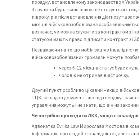
порядку, встановленому законодавством України,
3 групи чи будь-якою іншою не стосується і тих,
півроку-рік після встановлення діагнозу та затв
місяців військовозобов’язана особа звільняється 
визначає, чи можна служити за контрактом з інв
статусом мають право підписати контракт зі З
Незважаючи на те що мобілізація з інвалідністю 
військовозобов’язаних громадян можуть позбав
через 6-12 місяців статус буде ану
чоловік не отримав відстрочку.
Другий пункт особливо цікавий – якщо військов
ТЦК, не надав документ, що підтверджує наявніс
управління можуть і не знати, що він на законних
Чи потрібно проходити ЛКК, якщо є інвалідні
Адвокатка Evrika Law Мирослава Мостова в ком
інформацію про людей з інвалідністю, але станом