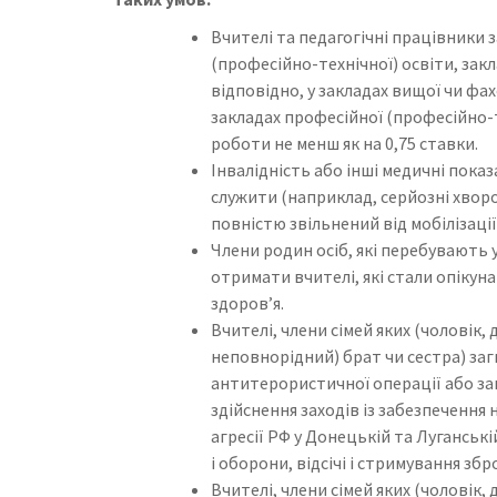
Вчителі та педагогічні працівники 
(професійно-технічної) освіти, зак
відповідно, у закладах вищої чи фах
закладах професійної (професійно-т
роботи не менш як на 0,75 ставки.
Інвалідність або інші медичні показ
служити (наприклад, серйозні хворо
повністю звільнений від мобілізації
Члени родин осіб, які перебувають 
отримати вчителі, які стали опікуна
здоров’я.
Вчителі, члени сімей яких (чоловік,
неповнорідний) брат чи сестра) заг
антитерористичної операції або заг
здійснення заходів із забезпечення 
агресії РФ у Донецькій та Луганські
і оборони, відсічі і стримування збр
Вчителі, члени сімей яких (чоловік,