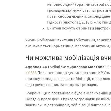
неповнорідний) брат чи сестра) є о
громадянську мужність, патріотизм
прав і свобод людини, самовіддане 
Гідності (листопад 2013 р. – лютий 20
Вчителі можуть отримати відстрочку
Умови мобілізації вчителів і обставини, за яких
визначаються нормативно-правовими актами, які
Чи можлива мобілізація вчит
Адвокат АО Evrikalaw Мирослава Мостова
наг
№1558
Про внесення до деяких постанов КМУ зм
призову громадян під час мобілізації, ціллю яко
відстрочок певним категоріям громадян.
Зокрема, цією постановою було внесено зміни 
Порядку проведення призову громадян на військов
зачепили і відстрочку від мобілізації вчителів, 