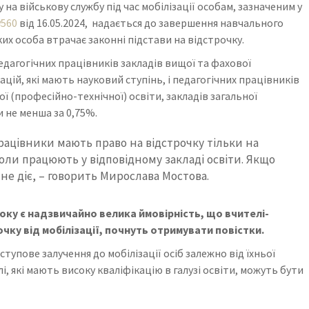
 на військову службу під час мобілізації особам, зазначеним у
№560
від 16.05.2024, надається до завершення навчального
яких особа втрачає законні підстави на відстрочку.
едагогічних працівників закладів вищої та фахової
цій, які мають науковий ступінь, і педагогічних працівників
ї (професійно-технічної) освіти, закладів загальної
и не менша за 0,75%.
працівники мають право на відстрочку тільки на
коли працюють у відповідному закладі освіти. Якщо
 не діє, – говорить Мирослава Мостова.
року є надзвичайно велика ймовірність, що вчителі-
чку від мобілізації, почнуть отримувати повістки.
упове залучення до мобілізації осіб залежно від їхньої
, які мають високу кваліфікацію в галузі освіти, можуть бути