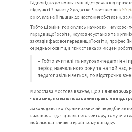
Відповідно до нових змін відстрочка від призову
підпункті 2 пункту 2 додатка 5 постанови
КМУ 
року, але не більш як до настання обставин, за 
Тобто ці зміни торкнулись наукових і науково-п
передвищої освіти, наукових установ та організа
закладів фахової передвищої освіти, професійно
середньої освіти, в яких ставка за місцем робот
– Тобто вчителі та науково-педагогічні 
період навчального року та на той час, 
педагог звільняється, то відстрочка вже
Мирослава Мостова вважає, що з
1 липня 2025 
чоловіки, які мають законне право на відстро
Законодавство України зазвичай передбачає пост
важливості для цивільного сектору, тому вчителі
мобілізовані лише в крайньому
випадку
.