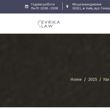
Skip
Години роботи
Місцезнаходження
Пн-Пт 10:00 - 19:00
01011, м. Київ, вул. Гене
to
content
Home
2025
Кві