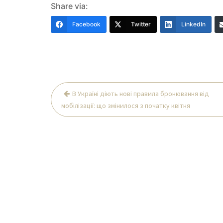
Share via:
Facebook
Twitter
LinkedIn
Навігація
В Україні діють нові правила бронювання від
записів
мобілізації: що змінилося з початку квітня