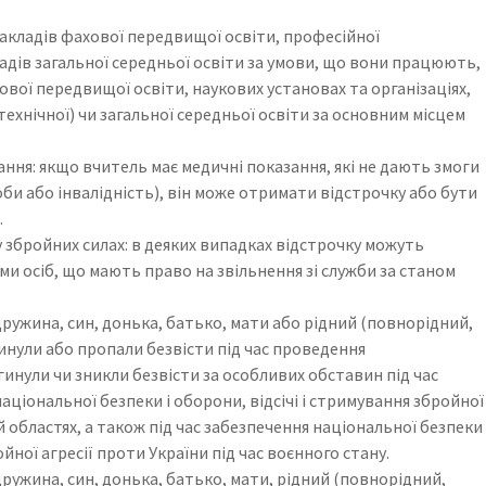
закладів фахової передвищої освіти, професійної
ладів загальної середньої освіти за умови, що вони працюють,
ової передвищої освіти, наукових установах та організаціях,
ехнічної) чи загальної середньої освіти за основним місцем
ання: якщо вчитель має медичні показання, які не дають змоги
би або інвалідність), він може отримати відстрочку або бути
.
у збройних силах: в деяких випадках відстрочку можуть
ми осіб, що мають право на звільнення зі служби за станом
 дружина, син, донька, батько, мати або рідний (повнорідний,
инули або пропали безвісти під час проведення
инули чи зникли безвісти за особливих обставин під час
національної безпеки і оборони, відсічі і стримування збройної
й областях, а також під час забезпечення національної безпеки
ойної агресії проти України під час воєнного стану.
 дружина, син, донька, батько, мати, рідний (повнорідний,