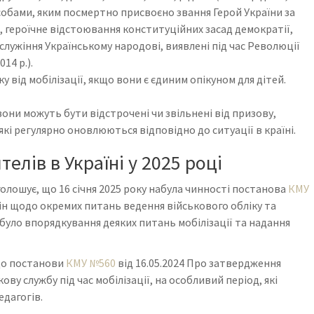
собами, яким посмертно присвоєно звання Герой України за
, героїчне відстоювання конституційних засад демократії,
служіння Українському народові, виявлені під час Революції
14 р.).
 від мобілізації, якщо вони є єдиним опікуном для дітей.
 вони можуть бути відстрочені чи звільнені від призову,
 регулярно оновлюються відповідно до ситуації в країні.
елів в Україні
у 2025 році
олошує, що 16 січня 2025 року набула чинності постанова
КМУ
ін щодо окремих питань ведення військового обліку та
ї було впорядкування деяких питань мобілізації та надання
до постанови
КМУ №560
від 16.05.2024 Про затвердження
у службу під час мобілізації, на особливий період, які
педагогів.