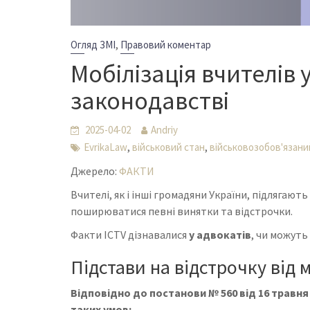
,
Огляд ЗМІ
Правовий коментар
Мобілізація вчителів 
законодавстві
2025-04-02
Andriy
,
,
EvrikaLaw
військовий стан
військовозобов'язани
Джерело:
ФАКТИ
Вчителі, як і інші громадяни України, підлягають
поширюватися певні винятки та відстрочки.
Факти ICTV дізнавалися
у адвокатів
, чи можуть 
Підстави на відстрочку від м
Відповідно до постанови № 560 від 16 травня 
таких умов: