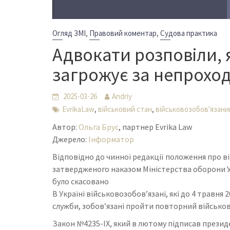
,
,
Огляд ЗМІ
Правовий коментар
Судова практика
Адвокати розповіли, 
загрожує за непрохо
2025-03-26
Andriy
,
,
EvrikaLaw
військовий стан
військовозобов'язани
Автор:
Ольга Брус
, партнер Evrika Law
Джерело:
Інформатор
Відповідно до чинної редакції положення про в
затвердженого наказом Міністерства оборони У
було скасовано
В Україні військовозобов’язані, які до 4 травн
служби, зобов’язані пройти повторний військов
Закон №4235-IX, який в лютому підписав прези