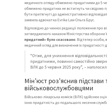
медичного огляду обмежено придатними до 5 чер
обмежено придатних не встигнуть чи свідомо 
бути притягнуті до адміністративної відповіда
заявила адвокатка Evrika Law Ольга Брус.
Відповідно до чинної редакції положення про в
затвердженого наказом Міністерства оборони Ук
придатний» було скасовано
. Відтепер особи,
медичний огляд для визначення їх придатності д
“Отже, для уникнення відповідальності
придатними, повинні самостійно зверн
ВЛК до 5 червня 2025 року”, – наголосил
Мін’юст роз’яснив підстави
військовослужбовцями
Військово-лікарська комісія (ВЛК) здійснює оц
їхню придатність до подальшого несення служб