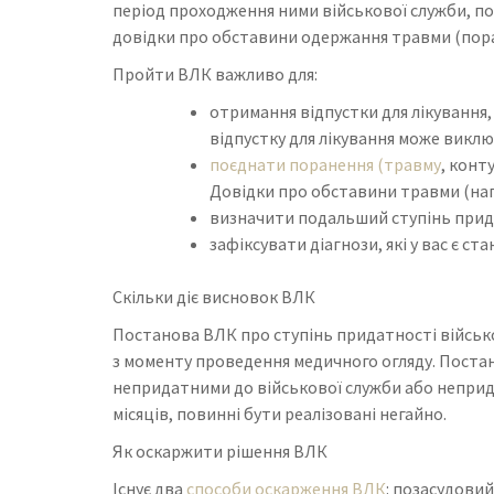
період проходження ними військової служби, по
довідки про обставини одержання травми (поран
Пройти ВЛК важливо для:
отримання відпустки для лікування,
відпустку для лікування може викл
поєднати поранення (травму
, конт
Довідки про обставини травми (нап
визначити подальший ступінь прид
зафіксувати діагнози, які у вас є ста
Скільки діє висновок ВЛК
Постанова ВЛК про ступінь придатності військо
з моменту проведення медичного огляду. Поста
непридатними до військової служби або неприда
місяців, повинні бути реалізовані негайно.
Як оскаржити рішення ВЛК
Існує два
способи оскарження ВЛК
: позасудовий