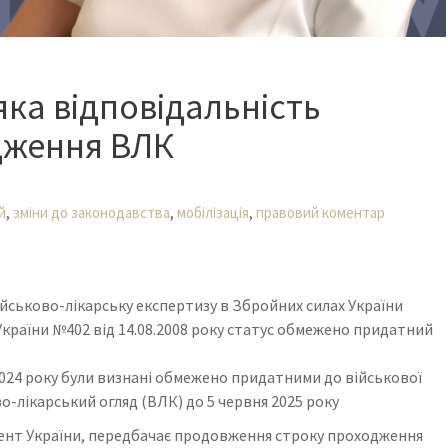
яка відповідальність
дження ВЛК
,
,
,
й
зміни до законодавства
мобілізація
правовий коментар
ійськово-лікарську експертизу в Збройних силах України
країни №402 від 14.08.2008 року статус обмежено придатний
я 2024 року були визнані обмежено придатними до військової
о-лікарський огляд (ВЛК) до 5 червня 2025 року
дент України, передбачає продовження строку проходження