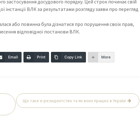
го застосування досудового порядку. Цей строк починає свій
щої інстанції ВЛК за результатами розгляду заяви про перегляд
зналася або повинна була дізнатися про порушення своїх прав,
инесення відповідної постанови ВЛК.
Email
Print
Copy Link
More
Що таке е-резидентство та як воно працює в Україні