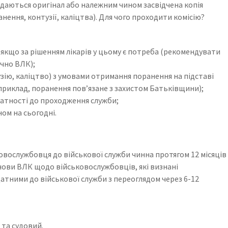
даються оригінал або належним чином засвідчена копія
ення, контузії, каліцтва). Для чого проходити комісію?
 якщо за рішенням лікарів у цьому є потреба (рекомендувати
ючно ВЛК);
узію, каліцтво) з умовами отримання поранення на підставі
риклад, поранення повʼязане з захистом Батьківщини);
атності до проходження служби;
ном на сьогодні.
вослужбовця до військової служби чинна протягом 12 місяців
нови ВЛК щодо військовослужбовців, які визнані
тними до військової служби з переоглядом через 6-12
 та судовий.