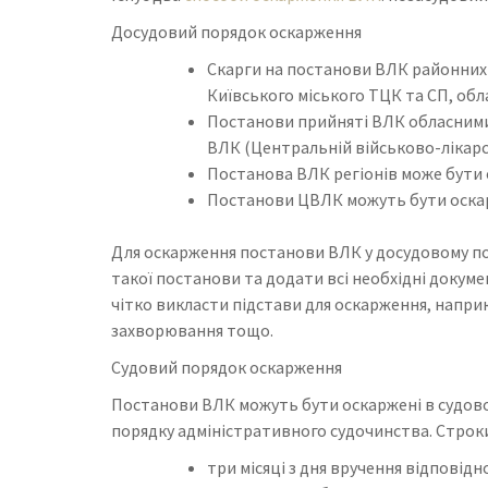
Досудовий порядок оскарження
Скарги на постанови ВЛК районних 
Київського міського ТЦК та СП, обл
Постанови прийняті ВЛК обласними 
ВЛК (Центральній військово-лікарсь
Постанова ВЛК регіонів може бути 
Постанови ЦВЛК можуть бути оскар
Для оскарження постанови ВЛК у досудовому пор
такої постанови та додати всі необхідні докуме
чітко викласти підстави для оскарження, напри
захворювання тощо.
Судовий порядок оскарження
Постанови ВЛК можуть бути оскаржені в судовом
порядку адміністративного судочинства. Строки
три місяці з дня вручення відповід