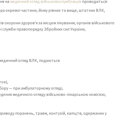
ня на
медичний огляд військовослужбовців
проводиться:
а окремої частини, йому рівних та вище, штатних ВЛК,
в охорони здоров’я за місцем лікування, органів військового
ої служби правопорядку Збройних сил України,
 медичний огляд ВЛК, подаються:
ток),
убору — при амбулаторному огляді,
дення медичного огляду військово-лікарською комісією,
з приводу поранень, травм, контузій, каліцтв, одержаних у