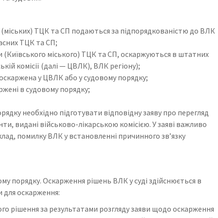
(міських) ТЦК та СП подаються за підпорядкованістю до ВЛК
асних ТЦК та СП;
(Київського міського) ТЦК та СП, оскаржуються в штатних
кій комісії (далі — ЦВЛК), ВЛК регіону);
оскаржена у ЦВЛК або у судовому порядку;
жені в судовому порядку;
ядку необхідно підготувати відповідну заяву про перегляд
нти, видані військово-лікарською комісією. У заяві важливо
клад, помилку ВЛК у встановленні причинного звʼязку
у порядку. Оскарження рішень ВЛК у суді здійснюється в
 для оскарження:
ного рішення за результатами розгляду заяви щодо оскарження