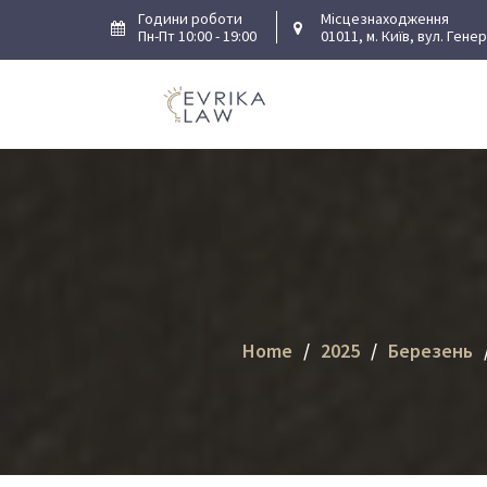
Skip
Години роботи
Місцезнаходження
Пн-Пт 10:00 - 19:00
01011, м. Київ, вул. Гене
to
content
Home
2025
Березень