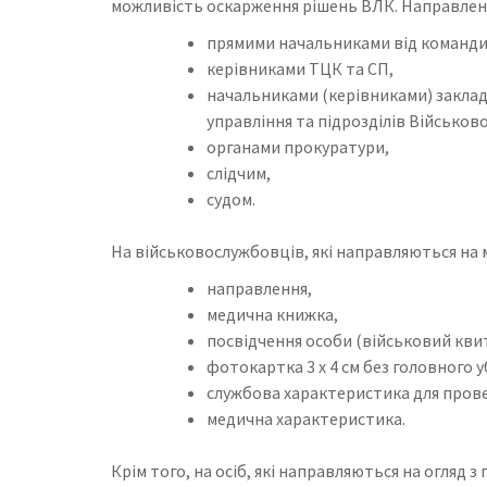
можливість оскарження рішень ВЛК. Направлен
прямими начальниками від командир
керівниками ТЦК та СП,
начальниками (керівниками) закладі
управління та підрозділів Військов
органами прокуратури,
слідчим,
судом.
На військовослужбовців, які направляються на
направлення,
медична книжка,
посвідчення особи (військовий кви
фотокартка 3 х 4 см без головного 
службова характеристика для прове
медична характеристика.
Крім того, на осіб, які направляються на огляд 