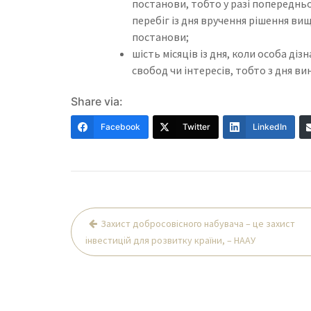
постанови, тобто у разі попередньо
перебіг із дня вручення рішення ви
постанови;
шість місяців із дня, коли особа ді
свобод чи інтересів, тобто з дня в
Share via:
Facebook
Twitter
LinkedIn
Навігація
Захист добросовісного набувача – це захист
записів
інвестицій для розвитку країни, – НААУ