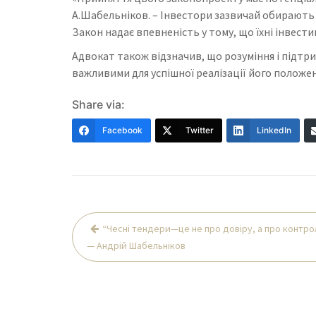
А.Шабельніков. – Інвестори зазвичай обирають
Закон надає впевненість у тому, що їхні інвест
Адвокат також відзначив, що розуміння і підтрим
важливими для успішної реалізації його положен
Share via:
Facebook
Twitter
LinkedIn
Навігація
“Чесні тендери—це не про довіру, а про контро
записів
— Андрій Шабельніков