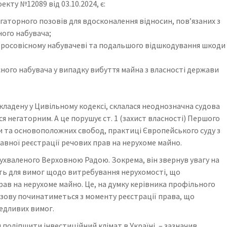
кту №12089 від 03.10.2024, є:
гаторного позовів для вдосконалення відносин, повʼязаних з
ого набувача;
бросовісному набувачеві та подальшого відшкодування шкоди
сного набувача у випадку вибуття майна з власності держави
кладену у Цивільному кодексі, склалася неоднозначна судова
я негаторним. А це порушує ст. 1 (захист власності) Першого
и та основоположних свобод, практиці Європейського суду з
вної реєстрації речових прав на нерухоме майно.
 ухваленого Верховною Радою. Зокрема, він звернув увагу на
ть для вимог щодо витребування нерухомості, що
ав на нерухоме майно. Це, на думку керівника профільного
позову починатиметься з моменту реєстрації права, що
едливих вимог.
поліпшити інвестиційний клімат в Україні, – зазначив