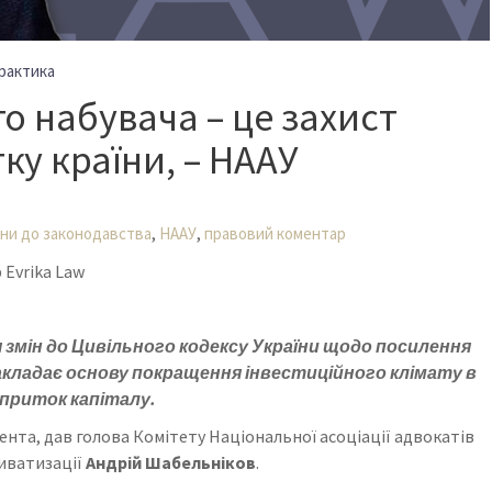
рактика
о набувача – це захист
ку країни, – НААУ
,
,
іни до законодавства
НААУ
правовий коментар
Evrika Law
ння змін до Цивільного кодексу України щодо посилення
акладає основу покращення інвестиційного клімату в
 приток капіталу.
дента, дав голова Комітету Національної асоціації адвокатів
риватизації
Андрій Шабельніков
.