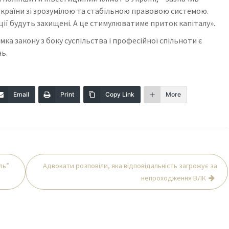
 країни зі зрозумілою та стабільною правовою системою.
иції будуть захищені. А це стимулюватиме приток капіталу».
ка закону з боку суспільства і професійної спільноти є
ь.
Email
Print
Copy Link
More
ль”
Адвокати розповіли, яка відповідальність загрожує за
непроходження ВЛК