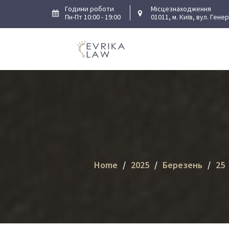
Skip
Години роботи
Місцезнаходження
Пн-Пт 10:00 - 19:00
01011, м. Київ, вул. Гене
to
content
Home
2025
Березень
25