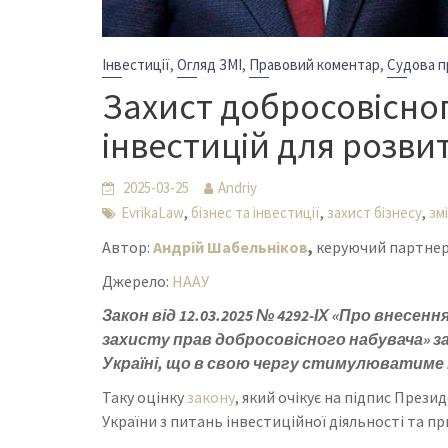
,
,
,
Інвестиції
Огляд ЗМІ
Правовий коментар
Судова п
Захист добросовісног
інвестицій для розвит
2025-03-25
Andriy
,
,
,
EvrikaLaw
бізнес та інвестиції
захист бізнесу
зм
Автор:
Андрій Шабельніков
,
керуючий партнер 
Джерело:
НААУ
Закон від 12.03.2025 № 4292-ІХ «Про внесе
захисту прав добросовісного набувача» з
Україні, що в свою чергу стимулюватиме
Таку оцінку
закону
, який очікує на підпис Прези
України з питань інвестиційної діяльності та п