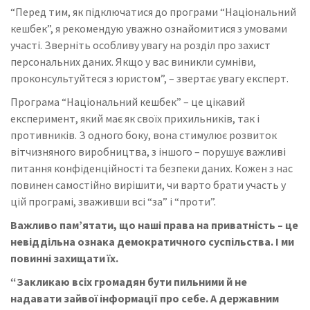
“Перед тим, як підключатися до програми “Національний
кешбек”, я рекомендую уважно ознайомитися з умовами
участі. Зверніть особливу увагу на розділ про захист
персональних даних. Якщо у вас виникли сумніви,
проконсультуйтеся з юристом”, – звертає увагу експерт.
Програма “Національний кешбек” – це цікавий
експеримент, який має як своїх прихильників, так і
противників. З одного боку, вона стимулює розвиток
вітчизняного виробництва, з іншого – порушує важливі
питання конфіденційності та безпеки даних. Кожен з нас
повинен самостійно вирішити, чи варто брати участь у
цій програмі, зваживши всі “за” і “проти”.
Важливо пам’ятати, що наші права на приватність – це
невіддільна ознака демократичного суспільства. І ми
повинні захищати їх.
“Закликаю всіх громадян бути пильними й не
надавати зайвої інформації про себе. А державним