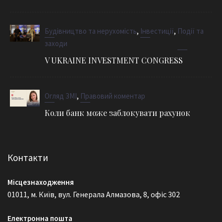
,
,
Будівництво та нерухомість
Інвестиції
Події та
заходи
V UKRAINE INVESTMENT CONGRESS
,
Огляд ЗМІ
Правовий коментар
Коли банк може заблокувати рахунок
Контакти
Місцезнаходження
01011, м. Київ, вул. Генерала Алмазова, 8, офіс 302
Електронна пошта