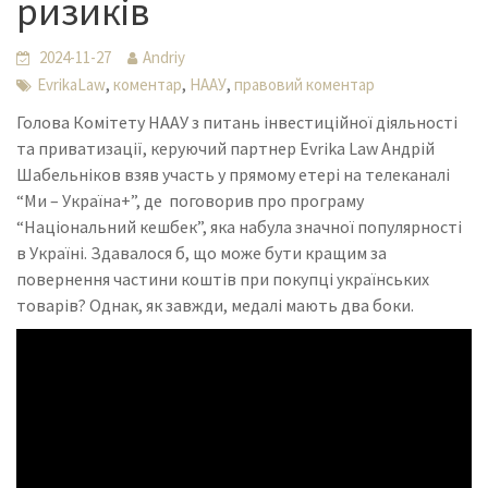
ризиків
2024-11-27
Andriy
,
,
,
EvrikaLaw
коментар
НААУ
правовий коментар
Голова Комітету НААУ з питань інвестиційної діяльності
та приватизації, керуючий партнер Evrika Law Андрій
Шабельніков взяв участь у прямому етері на телеканалі
“Ми – Україна+”, де поговорив про програму
“Національний кешбек”, яка набула значної популярності
в Україні. Здавалося б, що може бути кращим за
повернення частини коштів при покупці українських
товарів? Однак, як завжди, медалі мають два боки.