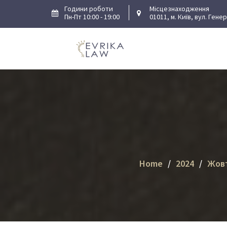
Skip
Години роботи
Місцезнаходження
Пн-Пт 10:00 - 19:00
01011, м. Київ, вул. Гене
to
content
Home
2024
Жов