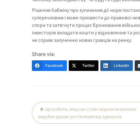
Рішення Кабміну про зупинення дії норм поста
суперечливим і може призвести до правової нев
спори та затягнути процес бронювання військово
інвесторів вкладати кошти у відновлення та ро
не сприяє залученню нових гравців на ринку.
Share via:
Facebook
Twitter
LinkedIn
Навігація
Що робити, якщо ви стали свідком незаконної
записів
вирубки дерев: роз’яснення від адвокатів