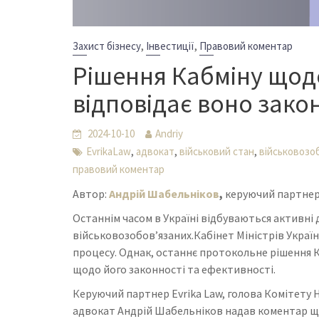
,
,
Захист бізнесу
Інвестиції
Правовий коментар
Рішення Кабміну щод
відповідає воно зако
2024-10-10
Andriy
,
,
,
EvrikaLaw
адвокат
військовий стан
військовозо
правовий коментар
Автор:
Андрій Шабельніков
,
керуючий партнер 
Останнім часом в Україні відбуваються активні
військовозобов’язаних.Кабінет Міністрів Україн
процесу. Однак, останнє протокольне рішення К
щодо його законності та ефективності.
Керуючий партнер Evrika Law, голова Комітету Н
адвокат Андрій Шабельніков надав коментар щ