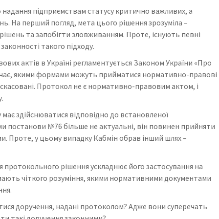
 надання підприємствам статусу критично важливих, а
нь. На перший погляд, мета цього рішення зрозуміла –
рішень та запобігти зловживанням. Проте, існують певні
законності такого підходу.
вих актів в Україні регламентується Законом України «Про
начає, якими формами можуть прийматися нормативно-правові
 скасовані. Протокол не є нормативно-правовим актом, і
.
у має здійснюватися відповідно до встановленої
и постанови №76 більше не актуальні, він повинен прийняти
ми. Проте, у цьому випадку Кабмін обрав інший шлях –
я протокольного рішення ускладнює його застосування на
 мають чіткого розуміння, якими нормативними документами
ння.
атися доручення, надані протоколом? Адже вони суперечать
ати такі доручення законними?