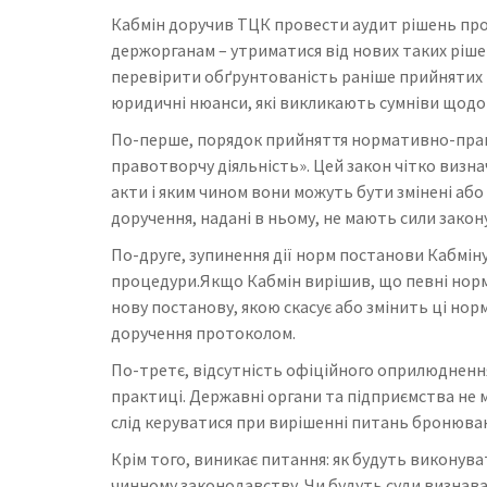
Кабмін доручив ТЦК провести аудит рішень про
держорганам – утриматися від нових таких ріше
перевірити обґрунтованість раніше прийнятих 
юридичні нюанси, які викликають сумніви щодо 
По-перше, порядок прийняття нормативно-право
правотворчу діяльність». Цей закон чітко виз
акти і яким чином вони можуть бути змінені або
доручення, надані в ньому, не мають сили закону
По-друге, зупинення дії норм постанови Кабмін
процедури.Якщо Кабмін вирішив, що певні норм
нову постанову, якою скасує або змінить ці нор
доручення протоколом.
По-третє, відсутність офіційного оприлюдненн
практиці. Державні органи та підприємства не
слід керуватися при вирішенні питань бронюва
Крім того, виникає питання: як будуть виконув
чинному законодавству. Чи будуть суди визнав