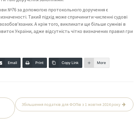
нови №76 за допомогою протокольного доручення є
изначеності. Такий підхід може спричинити численні судові
зобов’язаних. А крім того, викликати ще більше сумніві в
звиток України, адже відсутність чітко визначених правил гри
Email
Print
Copy Link
More
Збільшення податків для ФОПів з 1 жовтня 2024 року