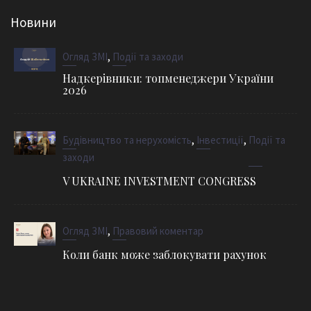
Новини
,
Огляд ЗМІ
Події та заходи
Надкерівники: топменеджери України
2026
,
,
Будівництво та нерухомість
Інвестиції
Події та
заходи
V UKRAINE INVESTMENT CONGRESS
,
Огляд ЗМІ
Правовий коментар
Коли банк може заблокувати рахунок