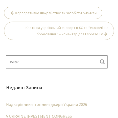
Навігація
Корпоративне шахрайство: як запобігти ризикам
записів
Квоти на український експорт в ЄС та “економічне
бронювання” – коментар для Espreso TV
Недавні Записи
Надкерівники: топменеджери України 2026
V UKRAINE INVESTMENT CONGRESS