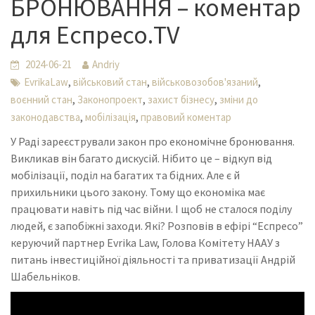
БРОНЮВАННЯ – коментар
для Еспресо.TV
2024-06-21
Andriy
,
,
,
EvrikaLaw
військовий стан
військовозобов'язаний
,
,
,
воєнний стан
Законопроект
захист бізнесу
зміни до
,
,
законодавства
мобілізація
правовий коментар
У Раді зареєстрували закон про економічне бронювання.
Викликав він багато дискусій. Нібито це – відкуп від
мобілізації, поділ на багатих та бідних. Але є й
прихильники цього закону. Тому що економіка має
працювати навіть під час війни. І щоб не сталося поділу
людей, є запобіжні заходи. Які? Розповів в ефірі “Еспресо”
керуючий партнер Evrika Law, Голова Комітету НААУ з
питань інвестиційної діяльності та приватизації Андрій
Шабельніков.