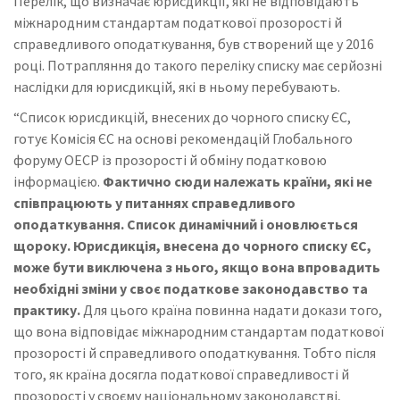
Перелік, що визначає юрисдикції, які не відповідають
міжнародним стандартам податкової прозорості й
справедливого оподаткування, був створений ще у 2016
році. Потрапляння до такого переліку списку має серйозні
наслідки для юрисдикцій, які в ньому перебувають.
“Список юрисдикцій, внесених до чорного списку ЄС,
готує Комісія ЄС на основі рекомендацій Глобального
форуму ОЕСР із прозорості й обміну податковою
інформацією.
Фактично сюди належать країни, які не
співпрацюють у питаннях справедливого
оподаткування. Список динамічний і оновлюється
щороку. Юрисдикція, внесена до чорного списку ЄС,
може бути виключена з нього, якщо вона впровадить
необхідні зміни у своє податкове законодавство та
практику.
Для цього країна повинна надати докази того,
що вона відповідає міжнародним стандартам податкової
прозорості й справедливого оподаткування. Тобто після
того, як країна досягла податкової справедливості й
прозорості у своєму національному законодавстві,