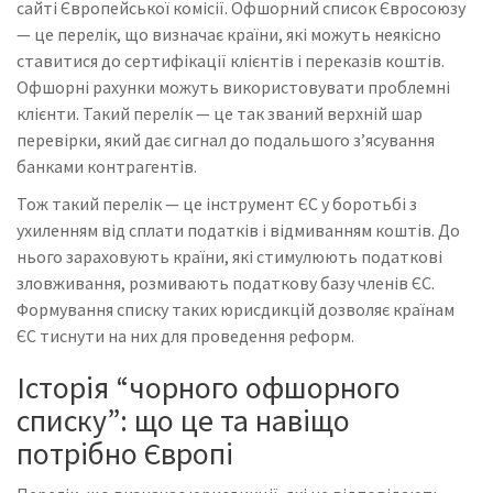
сайті Європейської комісії. Офшорний список Євросоюзу
— це перелік, що визначає країни, які можуть неякісно
ставитися до сертифікації клієнтів і переказів коштів.
Офшорні рахунки можуть використовувати проблемні
клієнти. Такий перелік — це так званий верхній шар
перевірки, який дає сигнал до подальшого з’ясування
банками контрагентів.
Тож такий перелік — це інструмент ЄС у боротьбі з
ухиленням від сплати податків і відмиванням коштів. До
нього зараховують країни, які стимулюють податкові
зловживання, розмивають податкову базу членів ЄС.
Формування списку таких юрисдикцій дозволяє країнам
ЄС тиснути на них для проведення реформ.
Історія “чорного офшорного
списку”: що це та навіщо
потрібно Європі