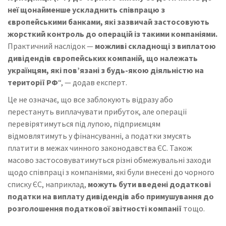
неї щонайменше ускладнить співпрацю з
європейськими банками, які зазвичай застосовують
жорсткий контроль до операцій із такими компаніями.
Практичний наслідок —
можливі складнощі з виплатою
дивідендів європейських компаній, що належать
українцям, які повʼязані з будь-якою діяльністю на
території РФ
“, — додав експерт.
Це не означає, що все заблокують відразу або
перестануть виплачувати прибуток, але операції
перевірятимуться під лупою, підприємцям
відмовлятимуть у фінансуванні, а податки змусять
платити в межах чинного законодавства ЄС. Також
масово застосовуватимуться різні обмежувальні заходи
щодо співпраці з компаніями, які були внесені до чорного
списку ЄС, наприклад,
можуть бути введені додаткові
податки на виплату дивідендів або примушування до
розголошення податкової звітності компанії
тощо.