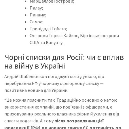
Маршаллові острови;
Палау;
Панама;
Самоа;
Тринідад і Тобаго;
Острови Теркс і Кайкос, Віргінські острови
США та Вануату.
Чорні списки для Росії: чи є вплив
на війну в Україні
Андрій Шабельніков погоджується з думкою, що
перебування РФ у чорному офшорному списку —
позитивна новина для України.
“Це можна пояснити так. Традиційно основною метою
використання компаній, що повʼязані з офшорами, є
приховування реального власника фірми й ухилення від
сплати податків. А тому
після потрапляння цієї
юрисдикції (РФ) до чорного списку ЄС дотичність до