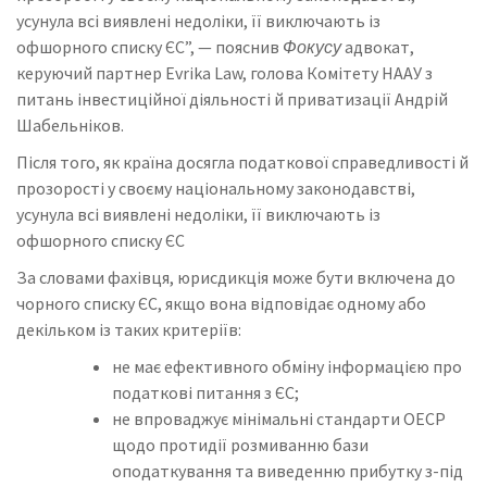
усунула всі виявлені недоліки, її виключають із
офшорного списку ЄС”, — пояснив
Фокусу
адвокат,
керуючий партнер Evrika Law, голова Комітету НААУ з
питань інвестиційної діяльності й приватизації Андрій
Шабельніков.
Після того, як країна досягла податкової справедливості й
прозорості у своєму національному законодавстві,
усунула всі виявлені недоліки, її виключають із
офшорного списку ЄС
За словами фахівця, юрисдикція може бути включена до
чорного списку ЄС, якщо вона відповідає одному або
декільком із таких критеріїв:
не має ефективного обміну інформацією про
податкові питання з ЄС;
не впроваджує мінімальні стандарти ОЕСР
щодо протидії розмиванню бази
оподаткування та виведенню прибутку з-під