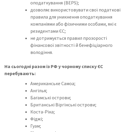
оподаткування (BEPS);
дозволяє використовувати свої податкові
правила для уникнення оподаткування
компаніями або фізичними особами, які є
резидентами ЄС;
не дотримується правил прозорості
фінансової звітності й бенефіціарного
володіння.
На сьогодні разом із РФ у чорному списку ЄС
перебувають:
Американське Самоа;
Ангілья;
Багамські острови;
Британські Віргінські острови;
Коста-Ріка;
Фіджі;
Гуам;