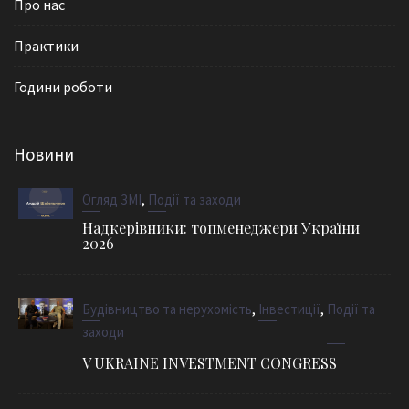
Про нас
Практики
Години роботи
Новини
,
Огляд ЗМІ
Події та заходи
Надкерівники: топменеджери України
2026
,
,
Будівництво та нерухомість
Інвестиції
Події та
заходи
V UKRAINE INVESTMENT CONGRESS