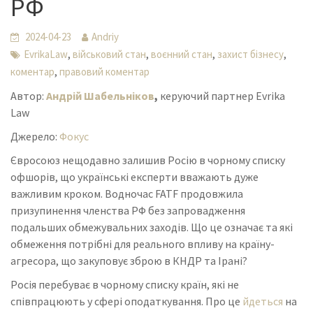
РФ
2024-04-23
Andriy
,
,
,
,
EvrikaLaw
військовий стан
воєнний стан
захист бізнесу
,
коментар
правовий коментар
Автор:
Андрій Шабельніков
,
керуючий партнер Evrika
Law
Джерело:
Фокус
Євросоюз нещодавно залишив Росію в чорному списку
офшорів, що українські експерти вважають дуже
важливим кроком. Водночас FATF продовжила
призупинення членства РФ без запровадження
подальших обмежувальних заходів. Що це означає та які
обмеження потрібні для реального впливу на країну-
агресора, що закуповує зброю в КНДР та Ірані?
Росія перебуває в чорному списку країн, які не
співпрацюють у сфері оподаткування. Про це
йдеться
на