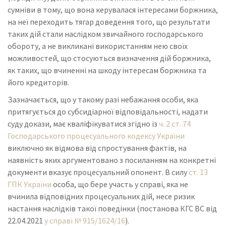
сумніви в тому, що вона керувалася інтересами боржника,
на неї переходить тягар доведення того, що результати
таких дій стали наслідком звичайного господарського
обороту, а не викликані використанням нею своїх
можливостей, що стосуються визначення дій боржника,
як таких, що вчиненні на шкоду інтересам боржника та
його кредиторів.
Зазначається, що у такому разі небажання особи, яка
притягується до субсидіарної відповідальності, надати
суду докази, має кваліфікуватися згідно із
ч. 2 ст. 74
Господарського процесуального кодексу України
виключно як відмова від спростування фактів, на
наявність яких аргументовано з посиланням на конкретні
документи вказує процесуальний опонент. В силу
ст. 13
ГПК України
особа, що бере участь у справі, яка не
вчинила відповідних процесуальних дій, несе ризик
настання наслідків такої поведінки (постанова КГС ВС від
22.04.2021
у справі № 915/1624/16
).