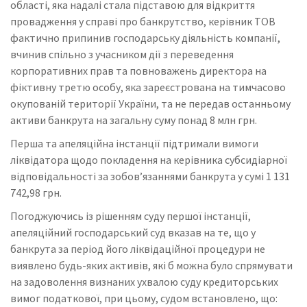
області, яка надалі стала підставою для відкриття
провадження у справі про банкрутство, керівник ТОВ
фактично припинив господарську діяльність компанії,
вчинив спільно з учасником дії з переведення
корпоративних прав та повноважень директора на
фіктивну третю особу, яка зареєстрована на тимчасово
окупованій території України, та не передав останньому
активи банкрута на загальну суму понад 8 млн грн.
Перша та апеляційна інстанції підтримали вимоги
ліквідатора щодо покладення на керівника субсидіарної
відповідальності за зобов’язаннями банкрута у сумі 1 131
742,98 грн.
Погоджуючись із рішенням суду першої інстанції,
апеляційний господарський суд вказав на те, що у
банкрута за період його ліквідаційної процедури не
виявлено будь-яких активів, які б можна було спрямувати
на задоволення визнаних ухвалою суду кредиторських
вимог податкової, при цьому, судом встановлено, що: