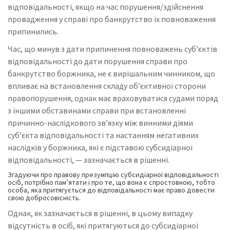
відповідальності, якщо на час порушення/здійснення
провадження у справі про банкрутство їх повноваження
припинились.
Час, що минув з дати припинення повноважень суб’єктів
відповідальності до дати порушення справи про
банкрутство боржника, не є вирішальним чинником, що
впливає на встановлення складу об’єктивної сторони
правопорушення, однак має враховуватися судами поряд
з іншими обставинами справи при встановленні
причинно-наслідкового зв’язку між винними діями
суб’єкта відповідальності та настанням негативних
наслідків у боржника, які є підставою субсидіарної
відповідальності, — зазначається в рішенні.
Згадуючи про правову презумпцію субсидіарної відповідальності
осіб, потрібно пам’ятати і про те, що вона є спростовною, тобто
особа, яка притягується до відповідальності має право довести
свою добросовісність.
Однак, як зазначається в рішенні, в цьому випадку
відсутність в осіб, які притягуються до субсидіарної