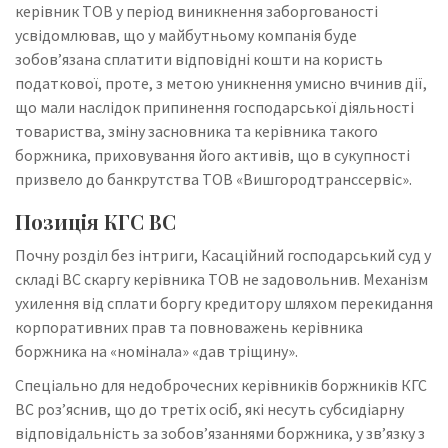
керівник ТОВ у період виникнення заборгованості
усвідомлював, що у майбутньому компанія буде
зобов’язана сплатити відповідні кошти на користь
податкової, проте, з метою уникнення умисно вчинив дії,
що мали наслідок припинення господарської діяльності
товариства, зміну засновника та керівника такого
боржника, приховування його активів, що в сукупності
призвело до банкрутства ТОВ «Вишгородтранссервіс».
Позиція КГС ВС
Почну розділ без інтриги, Касаційний господарський суд у
складі ВС скаргу керівника ТОВ не задовольнив. Механізм
ухилення від сплати боргу кредитору шляхом перекидання
корпоративних прав та повноважень керівника
боржника на «номінала» «дав тріщину».
Спеціально для недоброчесних керівників боржників КГС
ВС роз’яснив, що до третіх осіб, які несуть субсидіарну
відповідальність за зобов’язаннями боржника, у зв’язку з