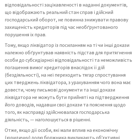
відповідальності зацікавленості в наданні документів,
що відображають реальний стан справ і дійсний
господарський оборот, не повинна знижувати правову
захищеність кредиторів під час необґрунтованого
порушення їх прав.
Тому, якщо ліквідатор із посиланням на ті чи інші докази
належно обґрунтував наявність підстав для притягнення
особи до субсидіарної відповідальності та неможливість
погашення вимог кредиторів внаслідок її дій
(бездіяльності), на неї переходить тягар спростування
цих тверджень ліквідатора, з урахуванням чого вона має
довести, чому письмові документи та інші докази
ліквідатора не можуть бути прийняті на підтвердження
його доводів, надавши свої докази та пояснення щодо
того, як насправді здійснювалася господарська
діяльність, — наголошується в рішенні.
Отже, якщо дії особи, які мали вплив на економічну
(юридичну) долю боржника викликають об’єктивні