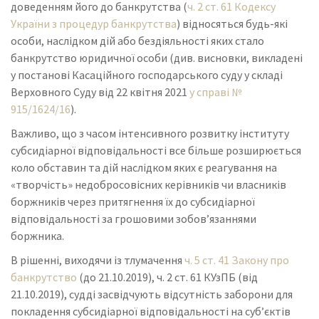
доведенням його до банкрутства (
ч. 2 ст. 61 Кодексу
України з процедур банкрутства
) відносяться будь-які
особи, наслідком дій або бездіяльності яких стало
банкрутство юридичної особи (див. висновки, викладені
у постанові Касаційного господарського суду у складі
Верховного Суду від 22 квітня 2021
у справі №
915/1624/16
).
Важливо, що з часом інтенсивного розвитку інституту
субсидіарної відповідальності все більше розширюється
коло обставин та дій наслідком яких є реагування на
«творчість» недобросовісних керівників чи власників
боржників через притягнення їх до субсидіарної
відповідальності за грошовими зобов’язаннями
боржника.
В рішенні, виходячи із тлумачення
ч. 5 ст. 41 Закону про
банкрутство
(до 21.10.2019), ч. 2 ст. 61 КУзПБ (від
21.10.2019), судді засвідчують відсутність заборони для
покладення субсидіарної відповідальності на суб’єктів