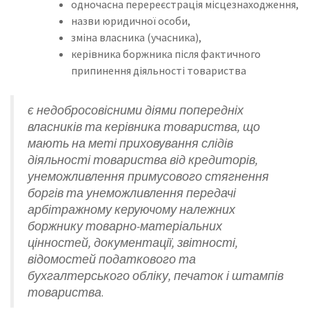
одночасна перереєстрація місцезнаходження,
назви юридичної особи,
зміна власника (учасника),
керівника боржника після фактичного
припинення діяльності товариства
є недобросовісними діями попередніх
власників та керівника товариства, що
мають на меті приховування слідів
діяльності товариства від кредиторів,
унеможливлення примусового стягнення
боргів та унеможливлення передачі
арбітражному керуючому належних
боржнику товарно-матеріальних
цінностей, документації, звітності,
відомостей податкового та
бухгалтерського обліку, печаток і штампів
товариства
.