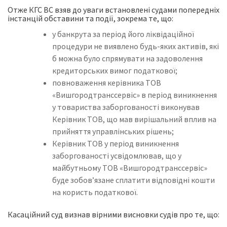
Отже КГС ВС взяв до уваги встановлені судами попередніх
інстанцій обставини та події, зокрема те, що:
у банкрута за період його ліквідаційної
процедури не виявлено будь-яких активів, які
б можна було спрямувати на задоволення
кредиторських вимог податкової;
повноваження керівника ТОВ
«Вишгородтранссервіс» в період виникнення
у товариства заборгованості виконував
Керівник ТОВ, що мав вирішальний вплив на
прийняття управлінських рішень;
Керівник ТОВ у період виникнення
заборгованості усвідомлював, що у
майбутньому ТОВ «Вишгородтранссервіс»
буде зобов’язане сплатити відповідні кошти
на користь податкової.
Касаційний суд визнав вірними висновки судів про те, що: