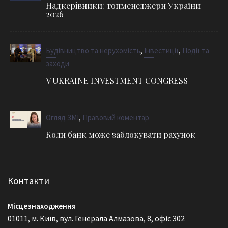
Надкерівники: топменеджери України
2026
,
,
Будівництво та нерухомість
Інвестиції
Події та
заходи
V UKRAINE INVESTMENT CONGRESS
,
Огляд ЗМІ
Правовий коментар
Коли банк може заблокувати рахунок
Контакти
Місцезнаходження
01011, м. Київ, вул. Генерала Алмазова, 8, офіс 302