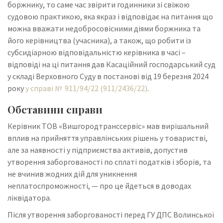
боржнику, то саме час звірити годинники зі свіжою
судовою практикою, яка якраз і відповідає на питання що
можна вважати недобросовісними діями боржника та
його керівництва (учасника), а також, що робити із
субсидіарною відповідальністю керівника в часі –
відповіді на ці питання дав Касаційний господарський суд
у складі Верховного Суду в постанові від 19 березня 2024
року
у справі № 911/94/22 (911/2436/22)
.
Обставини справи
Керівник ТОВ «Вишгородтранссервіс» мав вирішальний
вплив на прийняття управлінських рішень у товаристві,
але за наявності у підприємства активів, допустив
утворення заборгованості по сплаті податків і зборів, та
не вчинив жодних дій для уникнення
неплатоспроможності, — про це йдеться в доводах
ліквідатора.
Після утворення заборгованості перед ГУ ДПС Волинської