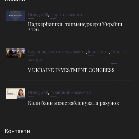
,
Огляд ЗМІ
Події та заходи
Надкерівники: топменеджери України
2026
,
,
Будівництво та нерухомість
Інвестиції
Події та
заходи
V UKRAINE INVESTMENT CONGRESS
,
Огляд ЗМІ
Правовий коментар
Коли банк може заблокувати рахунок
Контакти