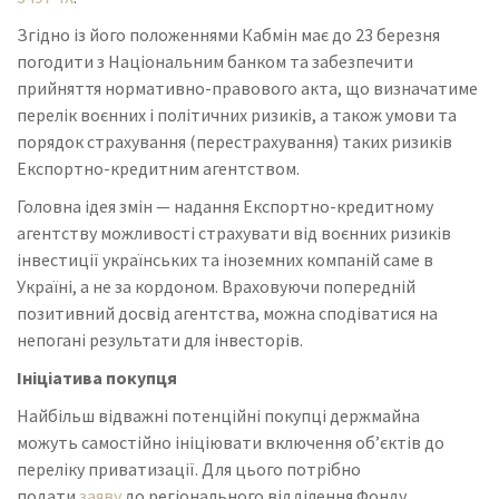
Згідно із його положеннями Кабмін має до 23 березня
погодити з Національним банком та забезпечити
прийняття нормативно-правового акта, що визначатиме
перелік воєнних і політичних ризиків, а також умови та
порядок страхування (перестрахування) таких ризиків
Експортно-кредитним агентством.
Головна ідея змін — надання Експортно-кредитному
агентству можливості страхувати від воєнних ризиків
інвестиції українських та іноземних компаній саме в
Україні, а не за кордоном. Враховуючи попередній
позитивний досвід агентства, можна сподіватися на
непогані результати для інвесторів.
Ініціатива покупця
Найбільш відважні потенційні покупці держмайна
можуть самостійно ініціювати включення об’єктів до
переліку приватизації. Для цього потрібно
подати
заяву
до регіонального відділення Фонду