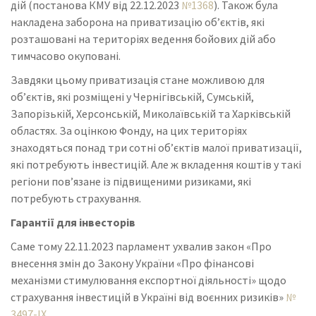
дій (постанова КМУ від 22.12.2023
№1368
). Також була
накладена заборона на приватизацію об’єктів, які
розташовані на територіях ведення бойових дій або
тимчасово окуповані.
Завдяки цьому приватизація стане можливою для
об’єктів, які розміщені у Чернігівській, Сумській,
Запорізькій, Херсонській, Миколаївській та Харківській
областях. За оцінкою Фонду, на цих територіях
знаходяться понад три сотні об’єктів малої приватизації,
які потребують інвестицій. Але ж вкладення коштів у такі
регіони пов’язане із підвищеними ризиками, які
потребують страхування.
Гарантії для інвесторів
Саме тому 22.11.2023 парламент ухвалив закон «Про
внесення змін до Закону України «Про фінансові
механізми стимулювання експортної діяльності» щодо
страхування інвестицій в Україні від воєнних ризиків»
№
3497-IX
.