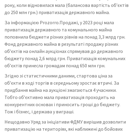
року, коли відновилася мала (балансова вартість об’єктів
до 250 млн грн.) приватизація державного майна.
За інформацією Prozorro.Продажі, у 2023 році мала
приватизація державного та комунального майна
поповнила бюджети різних рівнів на понад 3,3 млрд грн.
Фонд державного майна в результаті продажу різних
об’єктів на онлайн аукціонах спрямував до державного
бюджету понад 2,6 млрд грн. Приватизація комунальних
об’єктів принесла громадам понад 650 млн грн.
Згідно зі статистичними даними, стартова ціна за
об’єкти в ході торгів в середньому зростає втричі. За
придбання майна на аукціоні змагаються 4 учасники.
Тобто об’єктивно мала приватизація проходить на
конкурентних основах і приносить гроші до бюджету.
Тож і бізнес, і держава у виграші.
Нещодавно Уряд за ініціативи ФДМУ вирішив дозволити
приватизацію на територіях, які наближені до бойових