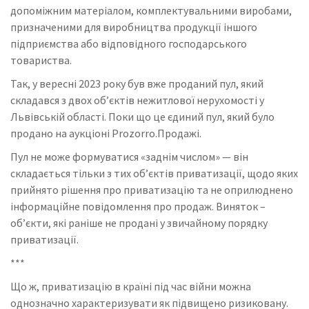
допоміжним матеріалом, комплектувальними виробами,
призначеними для виробництва продукції іншого
підприємства або відповідного господарського
товариства.
Так, у вересні 2023 року був вже проданий пул, який
складався з двох об’єктів нежитлової нерухомості у
Львівській області. Поки що це єдиний пул, який було
продано на аукціоні Prozorro.Продажі.
Пул не може формуватися «заднім числом» — він
складається тільки з тих об’єктів приватизації, щодо яких
прийнято рішення про приватизацію та не оприлюднено
інформаційне повідомлення про продаж. Виняток –
об’єкти, які раніше не продані у звичайному порядку
приватизації.
***
Що ж, приватизацію в країні під час війни можна
однозначно характеризувати як підвищено ризиковану.