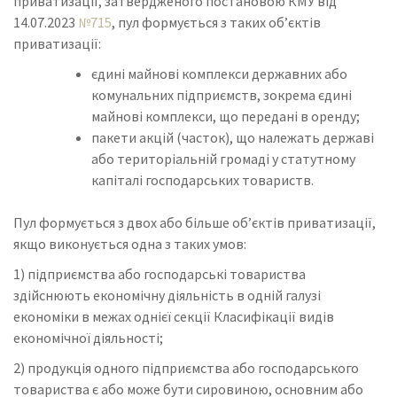
приватизації, затвердженого постановою КМУ від
14.07.2023
№715
, пул формується з таких об’єктів
приватизації:
єдині майнові комплекси державних або
комунальних підприємств, зокрема єдині
майнові комплекси, що передані в оренду;
пакети акцій (часток), що належать державі
або територіальній громаді у статутному
капіталі господарських товариств.
Пул формується з двох або більше об’єктів приватизації,
якщо виконується одна з таких умов:
1) підприємства або господарські товариства
здійснюють економічну діяльність в одній галузі
економіки в межах однієї секції Класифікації видів
економічної діяльності;
2) продукція одного підприємства або господарського
товариства є або може бути сировиною, основним або