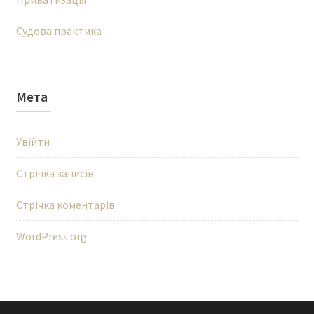
Судова практика
Мета
Увійти
Стрічка записів
Стрічка коментарів
WordPress.org