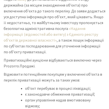
держмайна (за місцем знаходження об’єкта) про
включення об’єкта до такого переліку. До заяви додається
уся доступна інформація про об’єкт, який цікавить. Якщо
її недостатньо, то майбутньому інвестору пропонується
безоплатна адміністративна послуга
«Надання
інформації (відомостей або витягу) з Єдиного реєстру
об’єктів державної власності»
, а також пошук інформації
по суб’єктах господарювання для уточнення інформації
по об’єкту приватизації.
Приватизаційні аукціони відбуваються виключно через
Prozorro.Продажі.
Відмовити потенційним покупцям у включенні об’єкта в
перелік приватизації можуть за таких умов:
об’єкт перебуває в процесі ліквідації;
є законодавче обмеження приватизації̈;
орган управління надав вмотивовану
відмову;