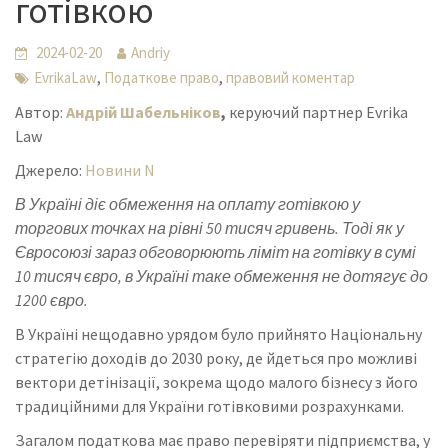
готівкою
2024-02-20
Andriy
,
,
EvrikaLaw
Податкове право
правовий коментар
Автор:
Андрій Шабельніков
,
керуючий партнер Evrika
Law
Джерело:
Новини N
В Україні діє обмеження на оплату готівкою у
торгових точках на рівні 50 тисяч гривень. Тоді як у
Євросоюзі зараз обговорюють ліміт на готівку в сумі
10 тисяч євро, в Україні таке обмеження не дотягує до
1200 євро.
В Україні нещодавно урядом було прийнято Національну
стратегію доходів до 2030 року, де йдеться про можливі
вектори детінізації, зокрема щодо малого бізнесу з його
традиційними для України готівковими розрахунками.
Загалом податкова має право перевіряти підприємства, у