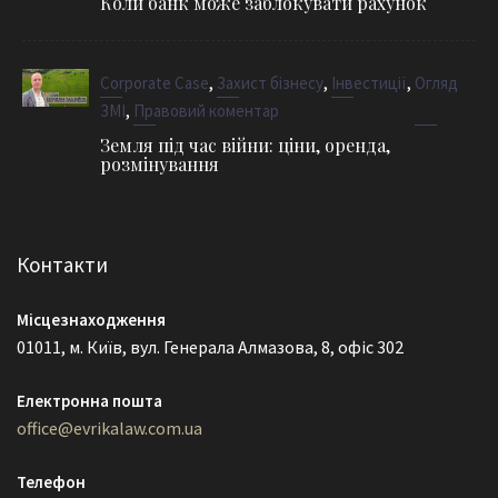
Коли банк може заблокувати рахунок
,
,
,
Corporate Case
Захист бізнесу
Інвестиції
Огляд
,
ЗМІ
Правовий коментар
Земля під час війни: ціни, оренда,
розмінування
Контакти
Місцезнаходження
01011, м. Київ, вул. Генерала Алмазова, 8, офіс 302
Електронна пошта
office@evrikalaw.com.ua
Телефон