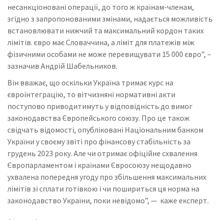
несанкціоновані операції, до того ж країнам-членам,
згідно з запропонованими змінами, надається можливість
встановлювати нижчий та максимальний кордон таких
лімітів. євро має Словаччина, а ліміт для платежів між
фізичними особами не може перевищувати 15 000 євро”, –
зазначив Андрій Шабельников.
Він вважає, що оскільки Україна тримає курс на
євроінтеграцію, то вітчизняні нормативні акти
поступово приводитимуть у відповідність до вимог
законодавства Європейського союзу. Про це також
свідчать відомості, опубліковані Національним банком
України у своєму звіті про фінансову стабільність за
грудень 2023 року. Але чи отримає офіційне схвалення
Європарламентом і країнами Євросоюзу нещодавно
ухвалена попередня угоду про збільшення максимальних
лімітів зі сплати готівкою і чи пошириться ця норма на
законодавство України, поки невідомо”, — каже експерт.