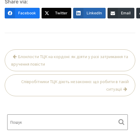
Share via:
Facebook
Twitter
LinkedIn
Email
Навігація
Блокпости ТЦК на кордоні: як діяти у разі затримання та
записів
вручення повісти
Співробітники ТЦК діють незаконно: що робити в такій
ситуації