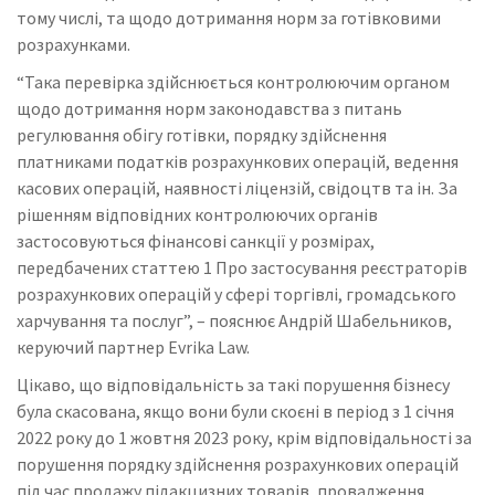
тому числі, та щодо дотримання норм за готівковими
розрахунками.
“Така перевірка здійснюється контролюючим органом
щодо дотримання норм законодавства з питань
регулювання обігу готівки, порядку здійснення
платниками податків розрахункових операцій, ведення
касових операцій, наявності ліцензій, свідоцтв та ін. За
рішенням відповідних контролюючих органів
застосовуються фінансові санкції у розмірах,
передбачених статтею 1 Про застосування реєстраторів
розрахункових операцій у сфері торгівлі, громадського
харчування та послуг”, – пояснює Андрій Шабельников,
керуючий партнер Evrika Law.
Цікаво, що відповідальність за такі порушення бізнесу
була скасована, якщо вони були скоєні в період з 1 січня
2022 року до 1 жовтня 2023 року, крім відповідальності за
порушення порядку здійснення розрахункових операцій
під час продажу підакцизних товарів, провадження