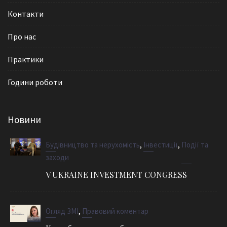
Контакти
Про нас
Практики
Години роботи
Новини
,
,
Будівництво та нерухомість
Інвестиції
Події та
заходи
V UKRAINE INVESTMENT CONGRESS
,
Огляд ЗМІ
Правовий коментар