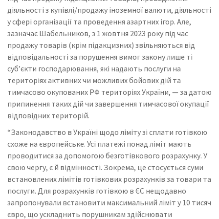
діяльності з купівлі/продажу іноземної валюти, діяльності
у сфері організації та проведення азартних ігор. Але,
зазначає Шабельников, з 1 жовтня 2023 року під час
продажу товарів (крім підакцизних) звільняються від
відповідальності за порушення вимог закону лише ті
суб’єкти господарювання, які надають послуги на
територіях активних чи можливих бойових дій та
тимчасово окупованих РФ територіях України, — за датою
припинення таких дій чи завершення тимчасової окупації
відповідних територій.
“Законодавство в Україні щодо ліміту зі сплати готівкою
схоже на європейське. Усі платежі понад ліміт мають
проводитися за допомогою безготівкового розрахунку. У
свою чергу, є й відмінності. Зокрема, це стосується суми
встановлених лімітів готівкових розрахунків за товари та
послуги. Для розрахунків готівкою в ЄС нещодавно
запропонували встановити максимальний ліміт у 10 тисяч
євро, що ускладнить порушникам здійснювати