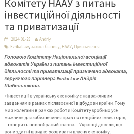
Комітету НААУ з питань
інвестиційної діяльності
та приватизації
2024-01-23
Andriy
,
,
,
EvrikaLaw
захист бізнесу
НААУ
Призначення
Головою Комітету Національної асоціації
адвокатів України з питань інвестиційної
діяльності та приватизації призначено адвоката,
керуючого партнера Evrika Law Андрія
Шабельнікова.
«Інвестиції в українську економіку є надважливим
завданням в рамках післявоєнної відбудови країни. Тому
ми з колегами в рамках роботи Комітету зробимо усе
можливе для забезпечення прав потенційних інвесторів,
– говорить новообраний голова. – Українці довели, що
вони здатні швидко розвивати власну економіку,