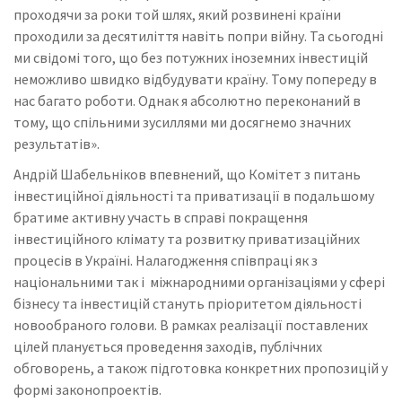
проходячи за роки той шлях, який розвинені країни
проходили за десятиліття навіть попри війну. Та сьогодні
ми свідомі того, що без потужних іноземних інвестицій
неможливо швидко відбудувати країну. Тому попереду в
нас багато роботи. Однак я абсолютно переконаний в
тому, що спільними зусиллями ми досягнемо значних
результатів».
Андрій Шабельніков впевнений, що Комітет з питань
інвестиційної діяльності та приватизації в подальшому
братиме активну участь в справі покращення
інвестиційного клімату та розвитку приватизаційних
процесів в Україні. Налагодження співпраці як з
національними так і міжнародними організаціями у сфері
бізнесу та інвестицій стануть пріоритетом діяльності
новообраного голови. В рамках реалізації поставлених
цілей планується проведення заходів, публічних
обговорень, а також підготовка конкретних пропозицій у
формі законопроектів.