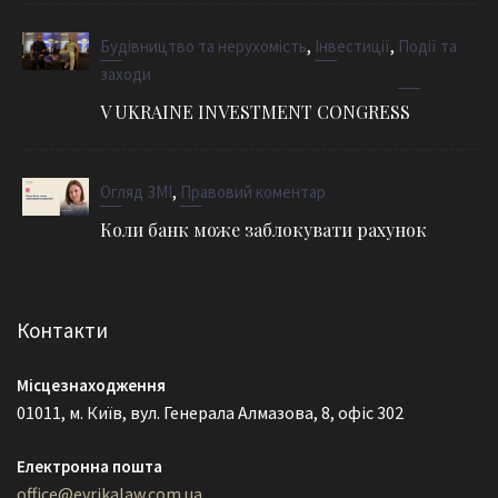
,
,
Будівництво та нерухомість
Інвестиції
Події та
заходи
V UKRAINE INVESTMENT CONGRESS
,
Огляд ЗМІ
Правовий коментар
Коли банк може заблокувати рахунок
Контакти
Місцезнаходження
01011, м. Київ, вул. Генерала Алмазова, 8, офіс 302
Електронна пошта
office@evrikalaw.com.ua