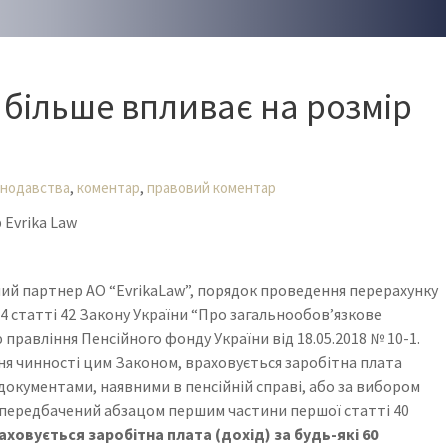
 більше впливає на розмір
,
,
онодавства
коментар
правовий коментар
Evrika Law
ий партнер АО “EvrikaLaw”, порядок проведення перерахунку
 4 статті 42 Закону України “Про загальнообов’язкове
равління Пенсійного фонду України від 18.05.2018 № 10-1.
ня чинності цим Законом, враховується заробітна плата
за документами, наявними в пенсійній справі, або за вибором
д, передбачений абзацом першим частини першої статті 40
аховується заробітна плата (дохід) за будь-які 60