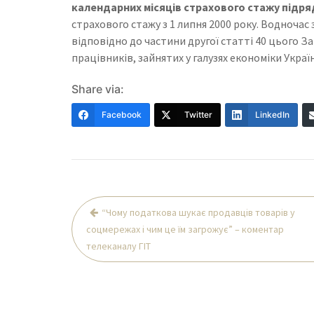
календарних місяців страхового стажу підряд
страхового стажу з 1 липня 2000 року. Водночас 
відповідно до частини другої статті 40 цього З
працівників, зайнятих у галузях економіки Україн
Share via:
Facebook
Twitter
LinkedIn
Навігація
“Чому податкова шукає продавців товарів у
записів
соцмережах і чим це їм загрожує” – коментар
телеканалу ГІТ