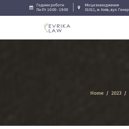
Skip
Години роботи
Місцезнаходження
Пн-Пт 10:00 - 19:00
01011, м. Київ, вул. Гене
to
content
Home
2023