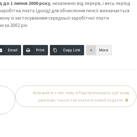
 до 1 липня 2000 року
, незалежно від перерв, і весь період
заробітна плата (дохід) для обчислення пенсії визначається
акону із застосуванням середньої заробітної плати
и за 2002 рік
Email
Print
Copy Link
More
Всім вийти з тіні: чому в Раді пропонують кур’єрам,
швачкам і таксистам платити новий податок