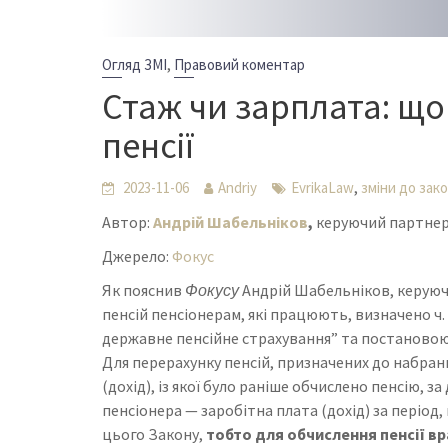
,
Огляд ЗМІ
Правовий коментар
Стаж чи зарплата: що
пенсії
,
2023-11-06
Andriy
EvrikaLaw
зміни до зак
Автор:
Андрій Шабельніков
,
керуючий партнер 
Джерело:
Фокус
Як пояснив
Фокусу
Андрій Шабельніков, керуюч
пенсій пенсіонерам, які працюють, визначено ч.
державне пенсійне страхування” та постановою п
Для перерахунку пенсій, призначених до набран
(дохід), із якої було раніше обчислено пенсію, 
пенсіонера — заробітна плата (дохід) за періо
цього Закону,
тобто для обчислення пенсії вр