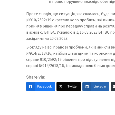
її право порушено внаслідок безпідс
Проте є надія, що ситуація, яка склалась, буде 
№910/2592/19 окреслив коло проблем, які виникл
прийняв рішення про передачу справи на розгляд
висновку ВП ВС. Ухвалою від 16.08.2023 ВП ВС п
засідання на 20.09.2023.
З огляду на всі правові проблеми, які виникли в
№914/2618/16, найбільш вигідним та корисним 
справи 910/2592/19 рішення про відступлення від
справі №914/2618/16, із викладенням більш доск
Share via:
Facebook
Twitter
LinkedIn