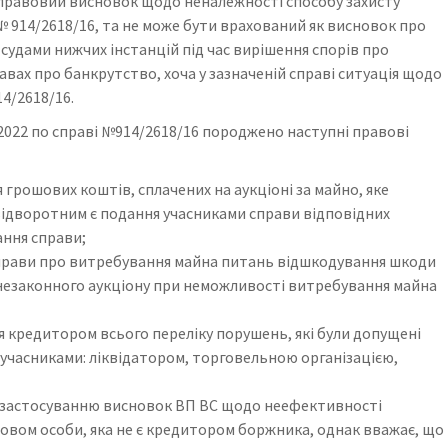
о правовий висновок щодо неналежності способу захисту
№ 914/2618/16, та не може бути врахований як висновок про
судами нижчих інстанцій під час вирішення спорів про
авах про банкрутство, хоча у зазначеній справі ситуація щодо
14/2618/16.
.2022 по справі №914/2618/16 породжено наступні правові
грошових коштів, сплачених на аукціоні за майно, яке
відворотним є подання учасниками справи відповідних
ання справи;
прави про витребування майна питань відшкодування шкоди
незаконного аукціону при неможливості витребування майна
я кредитором всього переліку порушень, які були допущені
 учасниками: ліквідатором, торговельною організацією,
є застосуванню висновок ВП ВС щодо неефективності
зовом особи, яка не є кредитором боржника, однак вважає, що