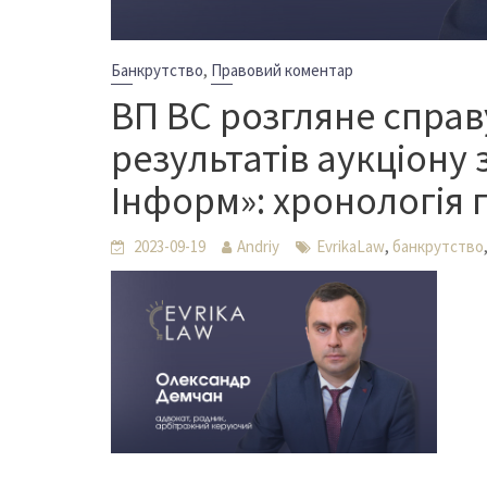
,
Банкрутство
Правовий коментар
ВП ВС розгляне спра
результатів аукціону 
Інформ»: хронологія 
,
2023-09-19
Andriy
EvrikaLaw
банкрутство