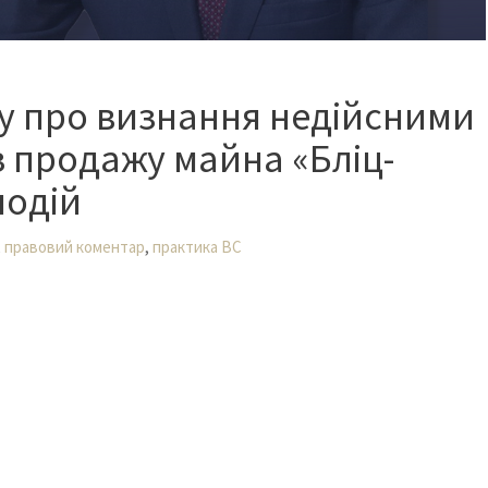
ву про визнання недійсними
з продажу майна «Бліц-
подій
,
,
правовий коментар
практика ВС