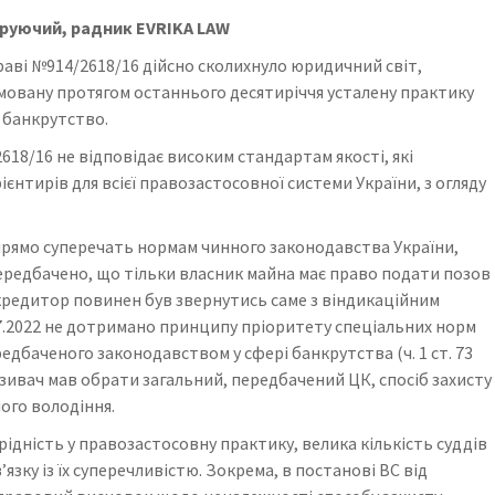
еруючий, радник EVRIKA LAW
раві №914/2618/16 дійсно сколихнуло юридичний світ,
овану протягом останнього десятиріччя усталену практику
о банкрутство.
618/16 не відповідає високим стандартам якості, які
єнтирів для всієї правозастосовної системи України, з огляду
прямо суперечать нормам чинного законодавства України,
ю передбачено, що тільки власник майна має право подати позов
кредитор повинен був звернутись саме з віндикаційним
.07.2022 не дотримано принципу пріоритету спеціальних норм
редбаченого законодавством у сфері банкрутства (ч. 1 ст. 73
озивач мав обрати загальний, передбачений ЦК, спосіб захисту
ого володіння.
ідність у правозастосовну практику, велика кількість суддів
зку із їх суперечливістю. Зокрема, в постанові ВС від