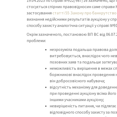
19.04.2023 по справі №922/987/16 зазначено, щ
стосується спірних правовідносин саме справи 
застосування
статті 55 Закону про банкрутство
визнання недійсними результатів аукціону у спр
способу захисту аналогічна ситуації у справі №9
Окрім зазначеного, постановою ВП ВС від 06.07
проблеми:
незрозуміла подальша правова доля 
витребовується, внаслідок чого не
позовних заяв та подальше затягув
неможливість вирішення в межах с
боржникові внаслідок проведення 
він добросовісного набувача;
відсутність механізму для доведенн
при проведенні аукціону всіма його
іншими учасниками аукціону;
невирішеність питання, чи підляга
відповідного способу захисту за по