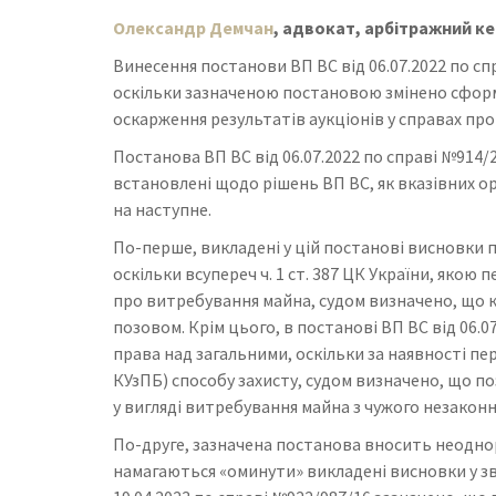
Олександр Демчан
, адвокат, арбітражний к
Винесення постанови ВП ВС від 06.07.2022 по сп
оскільки зазначеною постановою змінено сформ
оскарження результатів аукціонів у справах пр
Постанова ВП ВС від 06.07.2022 по справі №914/2
встановлені щодо рішень ВП ВС, як вказівних орі
на наступне.
По-перше, викладені у цій постанові висновки 
оскільки всупереч ч. 1 ст. 387 ЦК України, яко
про витребування майна, судом визначено, що 
позовом. Крім цього, в постанові ВП ВС від 06
права над загальними, оскільки за наявності пе
КУзПБ) способу захисту, судом визначено, що п
у вигляді витребування майна з чужого незаконн
По-друге, зазначена постанова вносить неоднор
намагаються «оминути» викладені висновки у зв’я