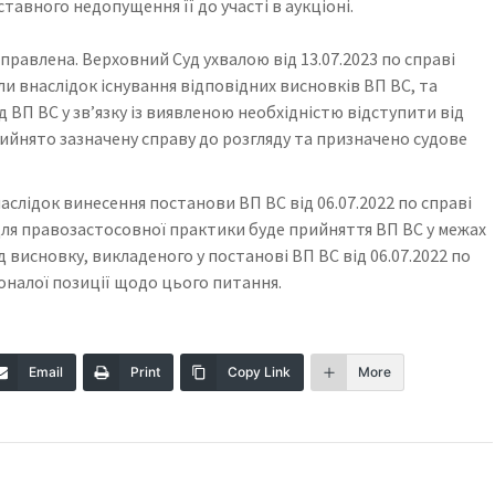
тавного недопущення її до участі в аукціоні.
виправлена. Верховний Суд ухвалою від 13.07.2023 по справі
и внаслідок існування відповідних висновків ВП ВС, та
 ВП ВС у зв’язку із виявленою необхідністю відступити від
рийнято зазначену справу до розгляду та призначено судове
наслідок винесення постанови ВП ВС від 06.07.2022 по справі
для правозастосовної практики буде прийняття ВП ВС у межах
 висновку, викладеного у постанові ВП ВС від 06.07.2022 по
оналої позиції щодо цього питання.
Email
Print
Copy Link
More