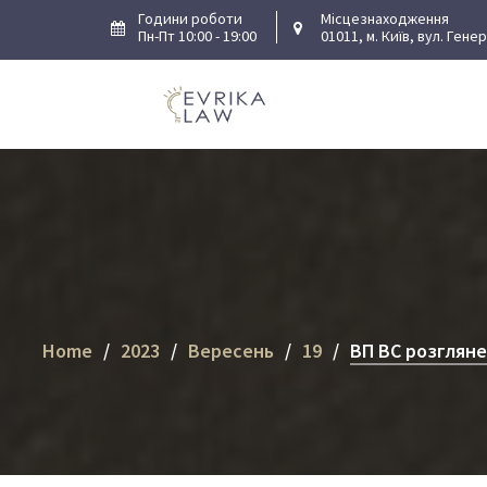
Skip
Години роботи
Місцезнаходження
Пн-Пт 10:00 - 19:00
01011, м. Київ, вул. Гене
to
content
Home
2023
Вересень
19
ВП ВС розгляне