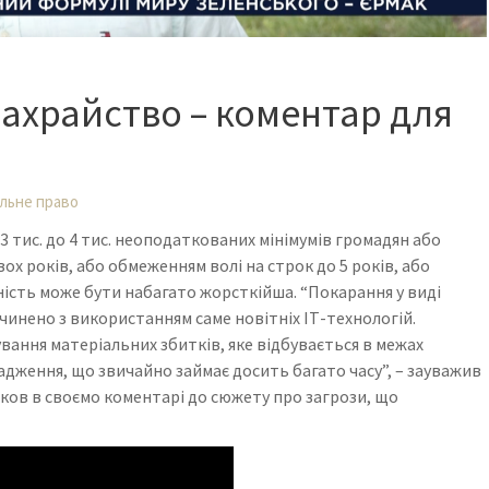
шахрайство – коментар для
льне право
 тис. до 4 тис. неоподаткованих мінімумів громадян або
х років, або обмеженням волі на строк до 5 років, або
ьність може бути набагато жорсткійша. “Покарання у виді
чинено з використанням саме новітніх ІТ-технологій.
ання матеріальних збитків, яке відбувається в межах
дження, що звичайно займає досить багато часу”, – зауважив
ов в своємо коментарі до сюжету про загрози, що