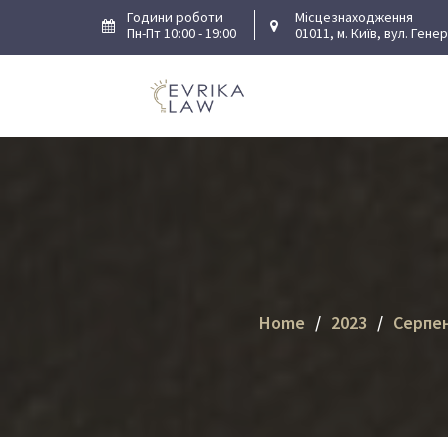
Skip
Години роботи
Місцезнаходження
Пн-Пт 10:00 - 19:00
01011, м. Київ, вул. Гене
to
content
Home
2023
Серпе