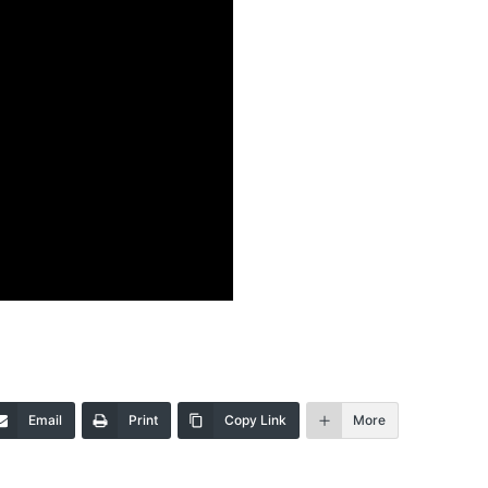
Email
Print
Copy Link
More