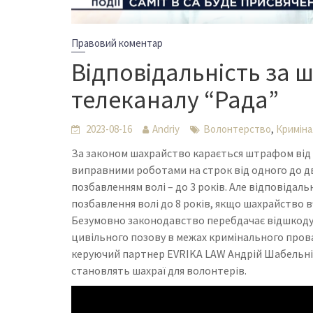
Правовий коментар
Відповідальність за 
телеканалу “Рада”
,
2023-08-16
Andriy
Волонтерство
Криміна
За законом шахрайство карається штрафом від 3
виправними роботами на строк від одного до дво
позбавленням волі – до 3 років. Але відповідал
позбавлення волі до 8 років, якщо шахрайство в
Безумовно законодавство перебдачає відшкодув
цивільного позову в межах кримінального прова
керуючий партнер EVRIKA LAW Андрій Шабельнік
становлять шахраї для волонтерів.