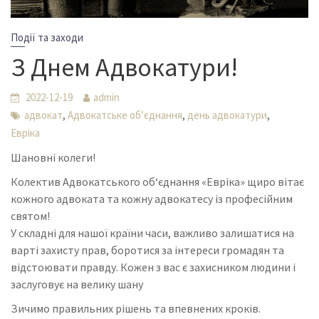
Події та заходи
З Днем Адвокатури!
2022-12-19
admin
,
,
,
адвокат
Адвокатське об’єднання
день адвокатури
Евріка
Шановні колеги!
Колектив Адвокатського об‘єднання «Евріка» щиро вітає
кожного адвоката та кожну адвокатесу із професійним
святом!
У складні для нашої країни часи, важливо залишатися на
варті захисту прав, боротися за інтереси громадян та
відстоювати правду. Кожен з вас є захисником людини і
заслуговує на велику шану
Зичимо правильних рішень та впевнених кроків.