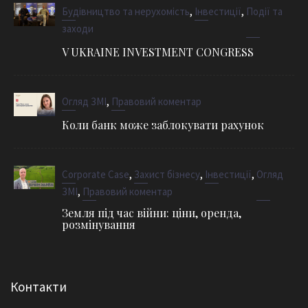
,
,
Будівництво та нерухомість
Інвестиції
Події та
заходи
V UKRAINE INVESTMENT CONGRESS
,
Огляд ЗМІ
Правовий коментар
Коли банк може заблокувати рахунок
,
,
,
Corporate Case
Захист бізнесу
Інвестиції
Огляд
,
ЗМІ
Правовий коментар
Земля під час війни: ціни, оренда,
розмінування
Контакти