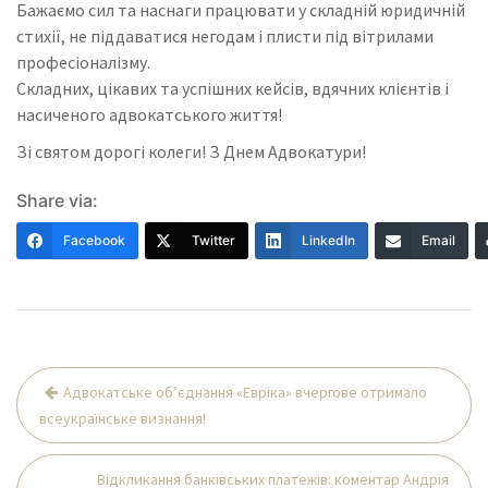
Бажаємо сил та наснаги працювати у складній юридичній
стихії, не піддаватися негодам і плисти під вітрилами
професіоналізму.
Складних, цікавих та успішних кейсів, вдячних клієнтів і
насиченого адвокатського життя!
Зі святом дорогі колеги! З Днем Адвокатури!
Share via:
Facebook
Twitter
LinkedIn
Email
Навігація
Адвокатське об’єднання «Евріка» вчергове отримало
записів
всеукраїнське визнання!
Відкликання банківських платежів: коментар Андрія