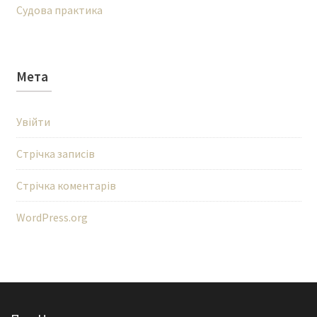
Судова практика
Мета
Увійти
Стрічка записів
Стрічка коментарів
WordPress.org