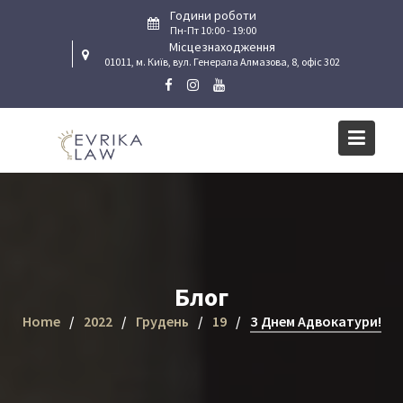
Skip
Години роботи
to
Пн-Пт 10:00 - 19:00
Місцезнаходження
content
01011, м. Київ, вул. Генерала Алмазова, 8, офіс 302
Блог
Home
2022
Грудень
19
З Днем Адвокатури!