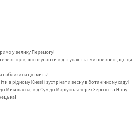
іримо у велику Перемогу!
телевізорів, що окупанти відступають і ми впевнені, що ця
би наблизити цю мить!
ти в рідному Києві і зустрічати весну в ботанічному саду!
до Миколаєва, від Сум до Маріуполя через Херсон та Нову
нецька!