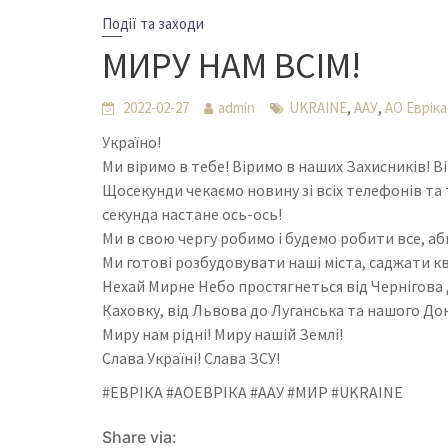
Події та заходи
МИРУ НАМ ВСІМ!
,
,
2022-02-27
admin
UKRAINE
ААУ
АО Евріка
Україно!
Ми віримо в тебе! Віримо в наших Захисників! В
Щосекунди чекаємо новину зі всіх телефонів та 
секунда настане ось-ось!
Ми в свою чергу робимо і будемо робити все, а
Ми готові розбудовувати наші міста, саджати кві
Нехай Мирне Небо простягнеться від Чернігова 
Каховку, від Львова до Луганська та нашого До
Миру нам рідні! Миру нашій Землі!
Слава Україні! Слава ЗСУ!
#ЕВРІКА #АОЕВРІКА #ААУ #МИР #UKRAINE
Share via: