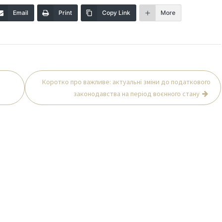
Email
Print
Copy Link
More
Коротко про важливе: актуальні зміни до податкового
законодавства на період воєнного стану