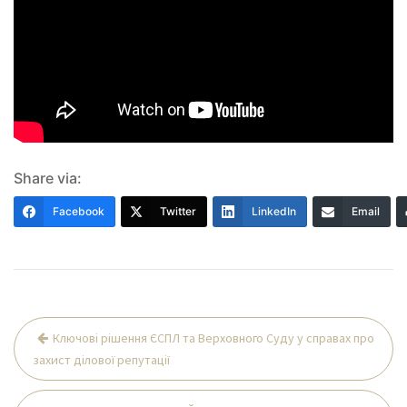
Share via:
Facebook
Twitter
LinkedIn
Email
Навігація
Ключові рішення ЄСПЛ та Верховного Суду у справах про
записів
захист ділової репутації