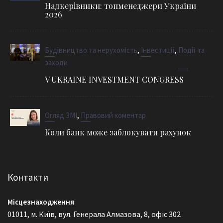
Надкерівники: топменеджери України
2026
,
,
Будівництво та нерухомість
Інвестиції
Події та
заходи
V UKRAINE INVESTMENT CONGRESS
,
Огляд ЗМІ
Правовий коментар
Коли банк може заблокувати рахунок
Контакти
Місцезнаходження
01011, м. Київ, вул. Генерала Алмазова, 8, офіс 302