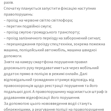
разів.
Спочатку планується запустити фіксацію наступних
правопорушень:
– проїзд на червоне світло світлофора;
– перетин подвійної смуги;
– проїзд смугою громадського транспорту;
– проїзд залізничного переїзду на заборонений сигнал;
– перешкоджання проїзду спецтехніки, зокрема пожежна
машина, поліцейський автомобіль, машина швидкої
допомоги.
Зняте на камеру смартфона порушення правил
дорожнього руху передаватиметься через мобільний
додаток прямо в поліцію в режимі онлайн. Далі
відповідальний громадянин отримує відповідь від
правоохоронців щодо реєстрації порушення та його
подальшої долі. А правопорушнику надсилається штраф із
додаванням відеофіксації його порушення.
За допомогою цього нововведення водії стануть
обережнішими, а реагування поліції на правопорушення