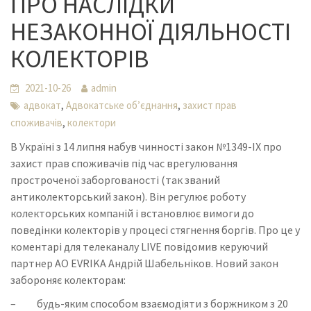
ПРО НАСЛІДКИ
НЕЗАКОННОЇ ДІЯЛЬНОСТІ
КОЛЕКТОРІВ
2021-10-26
admin
,
,
адвокат
Адвокатське об’єднання
захист прав
,
споживачів
колектори
В Україні з 14 липня набув чинності закон №1349-IX про
захист прав споживачів під час врегулювання
простроченої заборгованості (так званий
антиколекторський закон). Він регулює роботу
колекторських компаній і встановлює вимоги до
поведінки колекторів у процесі стягнення боргів. Про це у
коментарі для телеканалу LIVE повідомив керуючий
партнер АО EVRIKA Андрій Шабельніков. Новий закон
забороняє колекторам:
– будь-яким способом взаємодіяти з боржником з 20