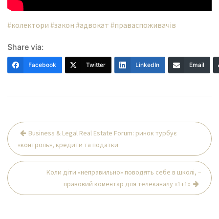
#колектори
#закон
#адвокат
#праваспоживачів
Share via:
Facebook
Twitter
LinkedIn
Email
Навігація
Business & Legal Real Estate Forum: ринок турбує
записів
«контроль», кредити та податки
Коли діти «неправильно» поводять себе в школі, –
правовий коментар для телеканалу «1+1»