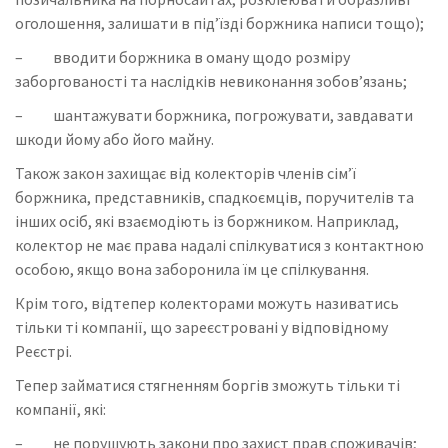
оголошення, залишати в під’їзді боржника написи тощо);
– вводити боржника в оману щодо розміру
заборгованості та наслідків невиконання зобов’язань;
– шантажувати боржника, погрожувати, завдавати
шкоди йому або його майну.
Також закон захищає від колекторів членів сім’ї
боржника, представників, спадкоємців, поручителів та
інших осіб, які взаємодіють із боржником. Наприклад,
колектор не має права надалі спілкуватися з контактною
особою, якщо вона заборонила їм це спілкування.
Крім того, відтепер колекторами можуть називатись
тільки ті компанії, що зареєстровані у відповідному
Реєстрі.
Тепер займатися стягненням боргів зможуть тільки ті
компанії, які:
– не порушують закони про захист прав споживачів;