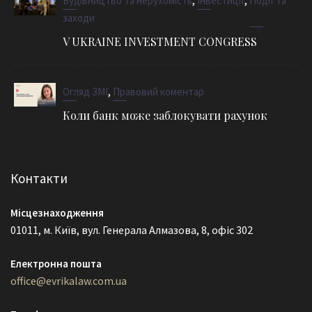
,
,
Будівництво та нерухомість
Інвестиції
Події та
заходи
V UKRAINE INVESTMENT CONGRESS
,
Огляд ЗМІ
Правовий коментар
Коли банк може заблокувати рахунок
Контакти
Місцезнаходження
01011, м. Київ, вул. Генерала Алмазова, 8, офіс 302
Електронна пошта
office@evrikalaw.com.ua