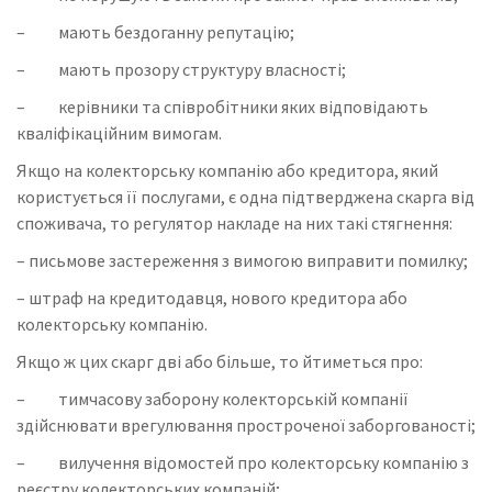
– мають бездоганну репутацію;
– мають прозору структуру власності;
– керівники та співробітники яких відповідають
кваліфікаційним вимогам.
Якщо на колекторську компанію або кредитора, який
користується її послугами, є одна підтверджена скарга від
споживача, то регулятор накладе на них такі стягнення:
– письмове застереження з вимогою виправити помилку;
– штраф на кредитодавця, нового кредитора або
колекторську компанію.
Якщо ж цих скарг дві або більше, то йтиметься про:
– тимчасову заборону колекторській компанії
здійснювати врегулювання простроченої заборгованості;
– вилучення відомостей про колекторську компанію з
реєстру колекторських компаній;