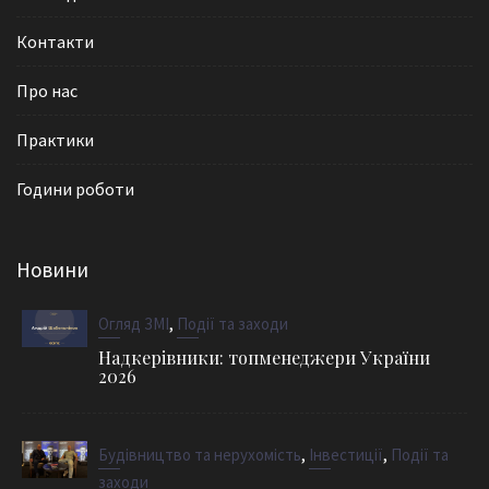
Контакти
Про нас
Практики
Години роботи
Новини
,
Огляд ЗМІ
Події та заходи
Надкерівники: топменеджери України
2026
,
,
Будівництво та нерухомість
Інвестиції
Події та
заходи