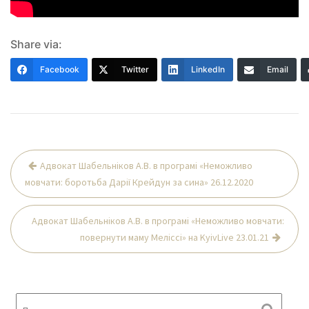
Share via:
Facebook
Twitter
LinkedIn
Email
Навігація
Адвокат Шабельніков А.В. в програмі «Неможливо
записів
мовчати: боротьба Дарії Крейдун за сина» 26.12.2020
Адвокат Шабельніков А.В. в програмі «Неможливо мовчати:
повернути маму Меліссі» на KyivLive 23.01.21