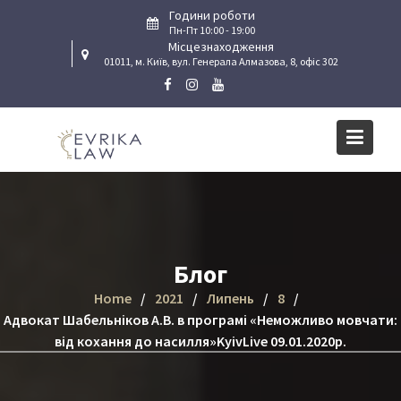
Skip
Години роботи
to
Пн-Пт 10:00 - 19:00
Місцезнаходження
content
01011, м. Київ, вул. Генерала Алмазова, 8, офіс 302
Блог
Home
2021
Липень
8
Адвокат Шабельніков А.В. в програмі «Неможливо мовчати:
від кохання до насилля»KyivLive 09.01.2020р.